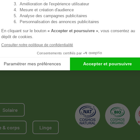
s bio ACORELLE
arfum certifiées bio,
cadeaux et roll-on
découvre
Solaire
e & corps
Linge