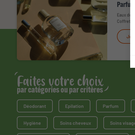
Parfum
Eaux de p
Coffrets 
Je 
Faites votre choix
par catégories ou par critères
Déodorant
Epilation
Parfum
Hygiène
Soins cheveux
Soins visag