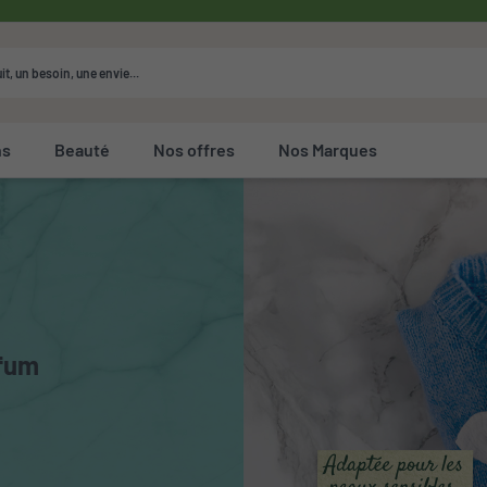
ns
Beauté
Nos offres
Nos Marques
s cosmétiques et détergents bio
rfum