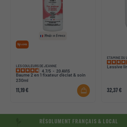
Made in France
Top vente
ETAMINE DU 
LES COULEURS DE JEANNE
Lessive li
4.7
/
5
-
20
AVIS
Baume 2 en 1 fixateur d'éclat & soin
230ml
11,19 €
32,37 €
RÉSOLUMENT FRANÇAIS & LOCAL