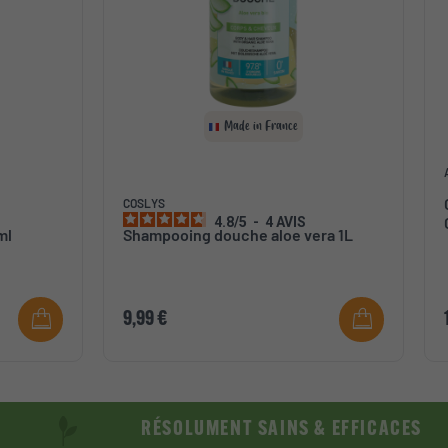
Made in France
COSLYS
4.8
/
5
-
4
AVIS
ml
Shampooing douche aloe vera 1L
9,99 €
RÉSOLUMENT SAINS & EFFICACES