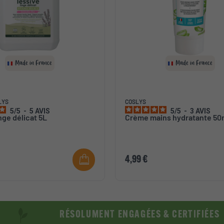
Made in France
Made in France
LYS
COSLYS
5
/
5
-
5
AVIS
5
/
5
-
3
AVIS
nge délicat 5L
Crème mains hydratante 50
4,99 €
RÉSOLUMENT ENGAGÉES & CERTIFIÉES