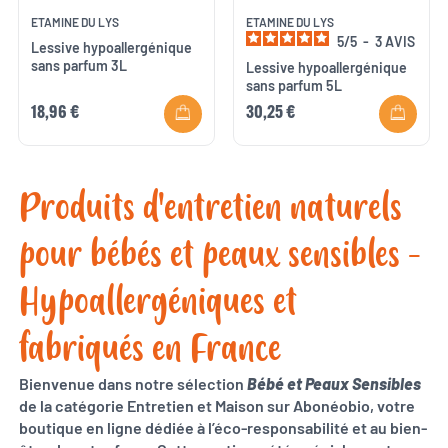
ETAMINE DU LYS
ETAMINE DU LYS
5
/
5
-
3
AVIS
Lessive hypoallergénique
sans parfum 3L
Lessive hypoallergénique
sans parfum 5L
18,96 €
30,25 €
Produits d'entretien naturels
pour bébés et peaux sensibles -
Hypoallergéniques et
fabriqués en France
Bienvenue dans notre sélection
Bébé et Peaux Sensibles
de la catégorie Entretien et Maison sur Abonéobio, votre
boutique en ligne dédiée à l’éco-responsabilité et au bien-