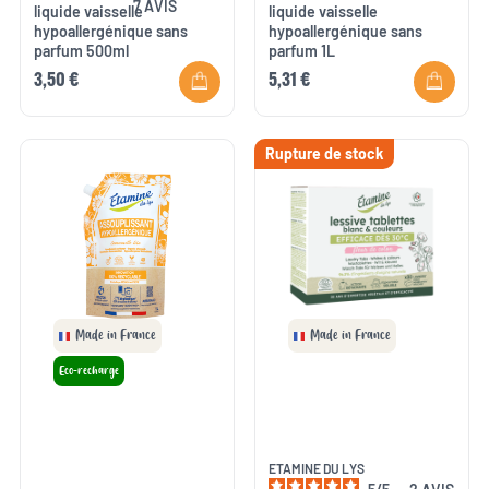
7
AVIS
liquide vaisselle
liquide vaisselle
hypoallergénique sans
hypoallergénique sans
parfum 500ml
parfum 1L
3,50 €
5,31 €
Rupture de stock
Made in France
Made in France
Eco-recharge
ETAMINE DU LYS