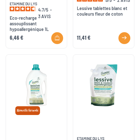
5
/
5
-
2
AVIS
ETAMINE DU LYS
Lessive tablettes blanc et
4.7
/
5
-
couleurs fleur de coton
3
AVIS
Eco-recharge
assouplissant
hypoallergénique 1L
6,46 €
11,41 €
Nouvelle formule
ETAMINE DU LYS