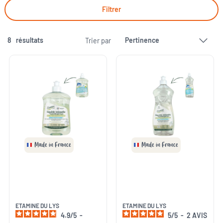
Filtrer
8
résultats
Trier par
Made in France
Made in France
ETAMINE DU LYS
ETAMINE DU LYS
4.9
/
5
-
5
/
5
-
2
AVIS