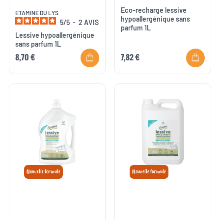
Eco-recharge lessive
ETAMINE DU LYS
hypoallergénique sans
5
/
5
-
2
AVIS
parfum 1L
Lessive hypoallergénique
sans parfum 1L
8,70 €
7,82 €
Nouvelle formule
Nouvelle formule