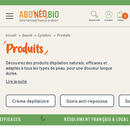
0
Rechercher
Compte
Panier
Accueil
Beauté
Épilation
Produits
Produits
Découvrez des produits d'épilation naturels, efficaces et
adaptés à tous les types de peau, pour une douceur longue
durée.
Lire la suite
Crème dépilatoire
Soins anti-repousse
So
ICACES
RÉSOLUMENT FRANÇAIS & LOCAL