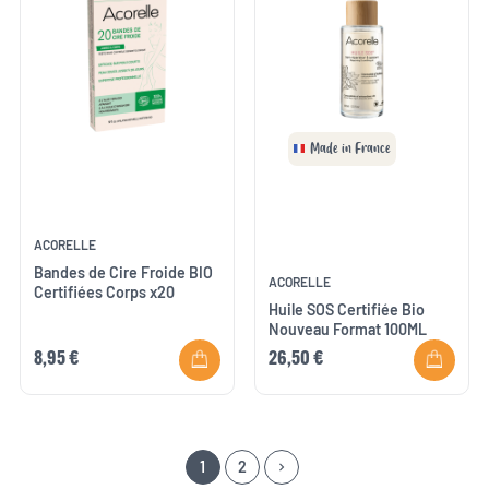
Made in France
ACORELLE
Bandes de Cire Froide BIO
ACORELLE
Certifiées Corps x20
Huile SOS Certifiée Bio
Nouveau Format 100ML
8,95 €
26,50 €
1
2
keyboard_arrow_right
Suivant