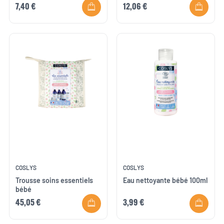
7,40 €
12,06 €
COSLYS
COSLYS
Trousse soins essentiels
Eau nettoyante bébé 100ml
bébé
45,05 €
3,99 €