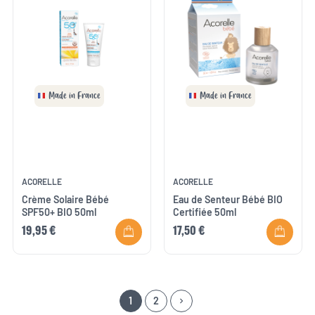
Made in France
Made in France
ACORELLE
ACORELLE
Crème Solaire Bébé
Eau de Senteur Bébé BIO
SPF50+ BIO 50ml
Certifiée 50ml
19,95 €
17,50 €
1
2
keyboard_arrow_right
Suivant