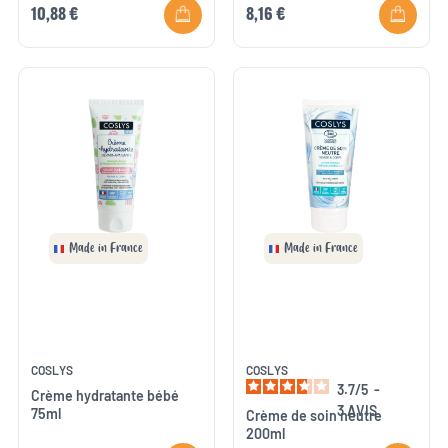
10,88 €
8,16 €
Made in France
Made in France
COSLYS
COSLYS
3.7
/
5
-
Crème hydratante bébé
3
AVIS
75ml
Crème de soin neutre
200ml