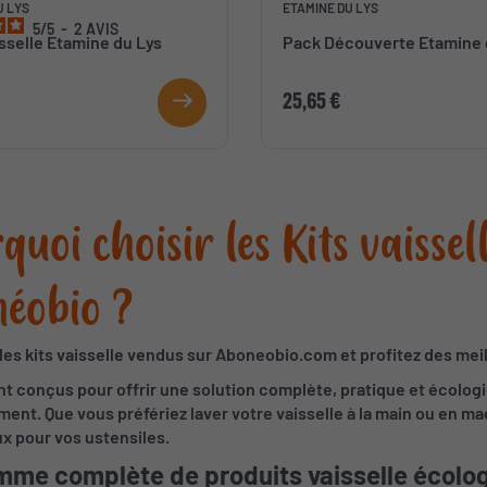
U LYS
ETAMINE DU LYS
5
/
5
-
2
AVIS
sselle Etamine du Lys
Pack Découverte Etamine 
25,65 €
uoi choisir les Kits vaissel
éobio ?
es kits vaisselle vendus sur Aboneobio.com et profitez des meill
nt conçus pour offrir une solution complète, pratique et écolog
ment. Que vous préfériez laver votre vaisselle à la main ou en m
x pour vos ustensiles.
me complète de produits vaisselle écolo