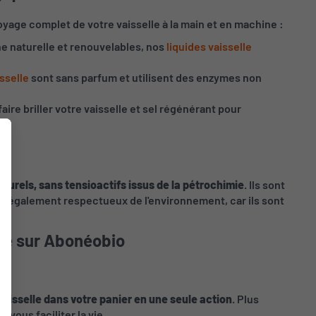
yage complet de votre vaisselle à la main et en machine :
ine naturelle et renouvelables, nos
liquides vaisselle
sselle
sont sans parfum et utilisent des enzymes non
faire briller votre vaisselle et sel régénérant pour
aturels, sans tensioactifs issus de la pétrochimie
. Ils sont
ont également respectueux de l'environnement, car ils sont
que sur Abonéobio
vaisselle dans votre panier en une seule action
. Plus
vous faciliter la vie.