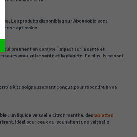
trôlée. Les produits disponibles sur Abonéobio sont
sparence optimales.
 qui prennent en compte l'impact sur la santé et
 risques pour votre santé et la planète
. De plus ils ne sont
 trois kits soigneusement conçus pour répondre à vos
able
: un liquide vaisselle citron menthe, des
tablettes
énérant. Idéal pour ceux qui souhaitent une vaisselle