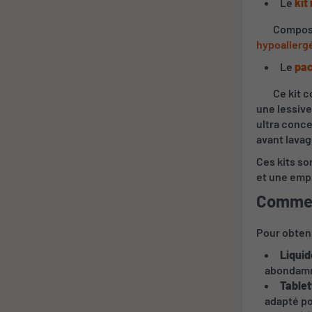
Le
kit
Composé de
hypoallerg
Le
pac
Ce kit co
une lessive
ultra conce
avant lavag
Ces kits so
et une emp
Comment
Pour obteni
Liquid
abondamme
Tablet
adapté po