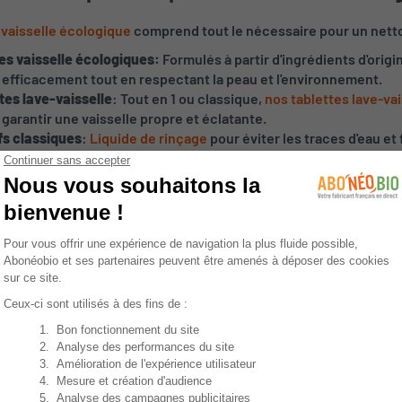
 vaisselle écologique
comprend tout le nécessaire pour un netto
es vaisselle écologiques:
Formulés à partir d'ingrédients d'orig
 efficacement tout en respectant la peau et l'environnement.
tes lave-vaisselle
: Tout en 1 ou classique,
nos tablettes lave-vai
garantir une vaisselle propre et éclatante.
fs classiques
:
Liquide de rinçage
pour éviter les traces d'eau et 
vaisselle et machine contre le calcaire.
rédients naturels et respectueux
oduits inclus dans nos kits sont formulés à partir d
'ingrédients n
nde majorité d'entre eux d'origine renouvelable. Nos produits s
ur
minimiser ainsi votre impact écologique
.
ntages de choisir un kit vaisselle écologi
es produits en un seul clic :
vos achats en ajoutant tout ce dont vous avez
besoin pour votre 
hercher chaque produit individuellement, tout est regroupé pour 