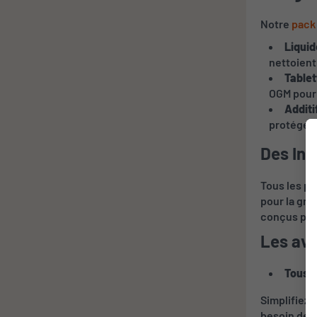
Notre
pack
Liquid
nettoient
Tablet
OGM pour 
Additi
protéger 
Des Ing
Tous les pr
pour la gra
conçus po
Les ava
Tous l
Simplifiez 
besoin de c