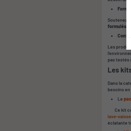
Formul
Soutenez l'
formulés e
Confor
Les produit
l'environne
pas testés 
Les kit
Dans la ca
besoins en 
Le
pac
Ce kit c
lave-vaisse
éclatante t