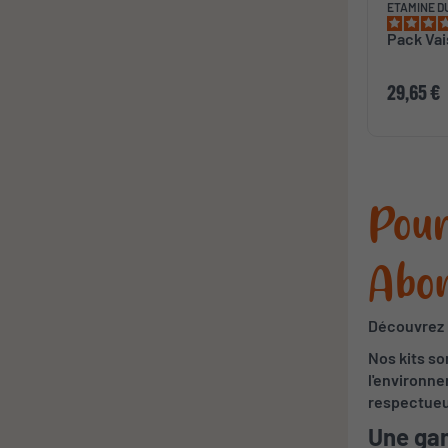
ETAMINE D
Pack Vai
29,65 €
Pourq
Abon
Découvrez l
Nos kits so
l'environne
respectueu
Une gam