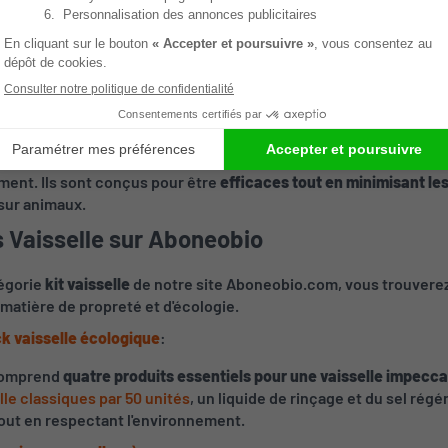
és et fabriqués en France :
économie locale
et profitez de produits dont la qualité est con
t fabriqués en France
, garantissant une traçabilité et une tran
mité à un cahier des charges strict :
s du kit vaisselle écologique respectent des normes rigoureuses
ment. Ils sont conçus pour être
efficaces tout en minimisant les
sur animaux.
s Vaisselle sur Aboneobio
tégorie
kit vaisselle
de notre site Aboneobio.com, vous trouverez
matière de propreté et d'écologie.
k vaisselle écologique
:
omprend
quatre produits essentiels pour une vaisselle impecc
lle classiques par 50 unités
, un liquide de rinçage et du sel rég
out en respectant l'environnement.