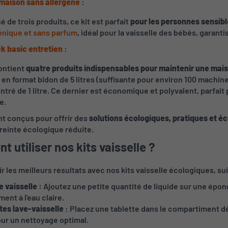
 maison sans allergène
:
 trois produits, ce kit est parfait
pour les personnes sensibl
énique et sans parfum
, idéal pour la vaisselle des bébés, garantis
k basic entretien
:
ntient
quatre produits indispensables pour maintenir une mais
 en format bidon de 5 litres (suffisante pour environ 100 machin
ntré de 1 litre. Ce dernier est économique et polyvalent, parfait 
e.
nt conçus pour offrir des
solutions écologiques, pratiques et 
reinte écologique réduite.
 utiliser nos kits vaisselle ?
r les meilleurs résultats avec nos kits vaisselle écologiques, sui
e vaisselle :
Ajoutez une petite quantité de liquide sur une épon
nt à l'eau claire.
tes lave-vaisselle
: Placez une tablette dans le compartiment dé
ur un nettoyage optimal.