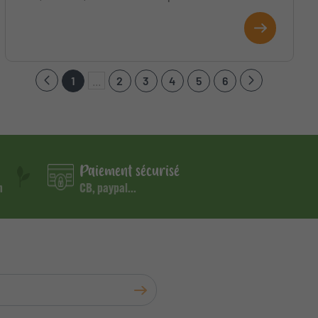
1
...
2
3
4
5
6
Paiement sécurisé
m
CB, paypal...