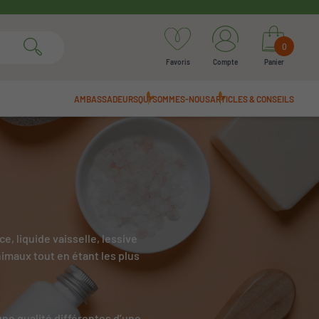
0
Favoris
Compte
Panier
AMBASSADEURS
QUI SOMMES-NOUS
ARTICLES & CONSEILS
e, liquide vaisselle, lessive
nimaux tout en étant les plus
 une qualité différentes d’une