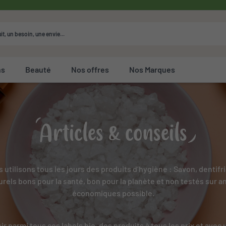
ns
Beauté
Nos offres
Nos Marques
Articles & conseils
 utilisons tous les jours des produits d’hygiène : Savon, dentifric
rels bons pour la santé, bon pour la planète et non testés sur a
économiques possible.
r parmi tous ces labels bio, des produits à tous les prix et avec