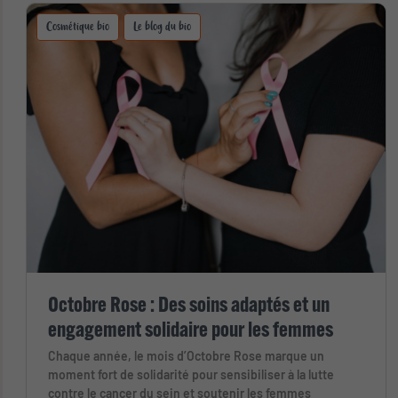
Cosmétique bio
Le blog du bio
Octobre Rose : Des soins adaptés et un
engagement solidaire pour les femmes
Chaque année, le mois d’Octobre Rose marque un
moment fort de solidarité pour sensibiliser à la lutte
contre le cancer du sein et soutenir les femmes