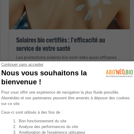
Solaires bio certifiés : l’efficacité au
service de votre santé
Les protections solaires bio sont-elles aussi efficaces
que les solaires conventionnels ?
Cosmétique bio
Le blog du bio