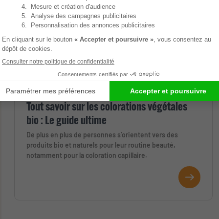
Tout savoir sur les colorations végétales
bio : Le guide ultime
De plus en plus de personnes s’orientent vers des
produits bio et naturels pour leur routine beauté,
notamment pour la coloration capillaire.