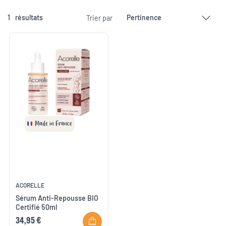
1
résultats
Trier par
Made in France
ACORELLE
Sérum Anti-Repousse BIO
Certifié 50ml
34,95 €