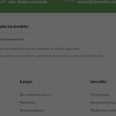
pour chaque commande
contact@aboneobio.co
ption à la newsletter
z informé(e) de nos nouveautés et offres spéciales
'accepte les conditions générales et la politique de confidentialité
A propos
Liens utiles
Qui sommes-nous ?
Promotions
Manifeste
Nouveaux produ
Ambassadeurs
Meilleures vent