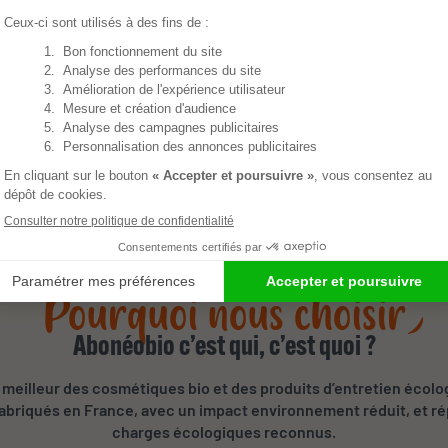
itron et de la citronnelle. Qui n'a jamais placé des géraniums de
oustiques ? Dans ces deux exemples, le géraniol est à l'origine du
ution naturelle et efficace
pour lutter contre les puces et les ti
Pourquoi nous choisir
Abonéobio c’est qui, c’est quoi ?
meilleur des cosmétiques bio et des produits d’entretien écolo
 fabriqués en France, avec un impact environnement réduit, et r
charges écologiques reconnus.