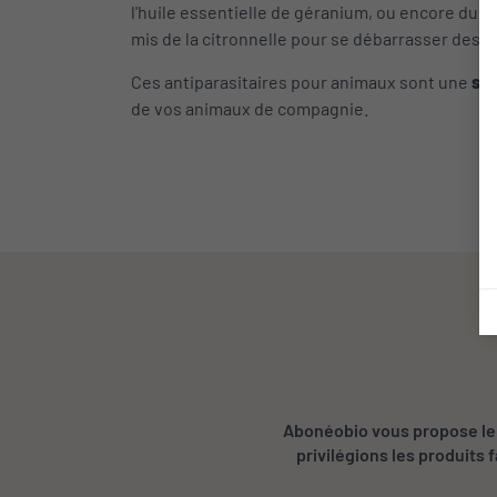
l'huile essentielle de géranium, ou encore du c
mis de la citronnelle pour se débarrasser des m
Ces antiparasitaires pour animaux sont une
sol
de vos animaux de compagnie.
Abonéobio vous propose le 
privilégions les produits