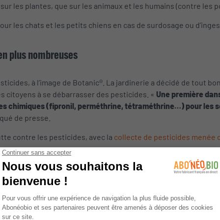
 sur les plantes, que sur les animaux et les humains (contre les 
les chats et les petits chiens en cas de surdosage ou d’ingestio
 en plus nombreuses
sticides, à l’image de Botanic®. La jardinerie a décidé de tout b
les citoyens à se débarrasser des pesticides. «
Une première dans 
es chimiques (fipronil, perméthrine, tétraméthrine…) pour les 
iqué de presse.
utte contre les pesticides, avec la
collecte de pesticides menée d
pour chien et chat
su du règne végétal. Pour protéger vos animaux de compagnie de
utions antiparasitaires naturels en trois étapes : phase de préven
tiparasitaires du Laboratoire Anibiolys sont à base de géraniol. 