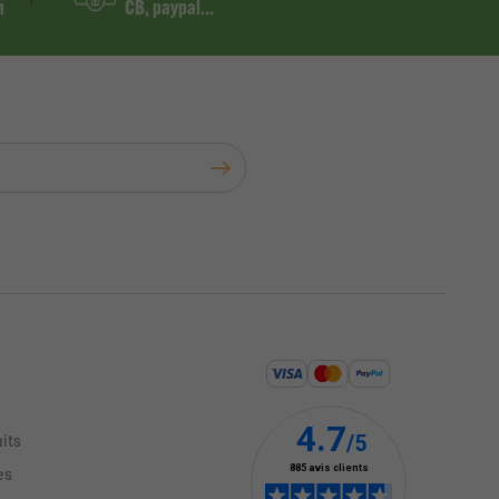
m
CB, paypal...
its
es