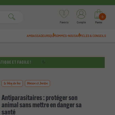
0
Favoris
Compte
Panier
AMBASSADEURS
QUI SOMMES-NOUS
ARTICLES & CONSEILS
TIQUE ET FACILE !
Le blog du bio
Maison et Jardin
Antiparasitaires : protéger son
animal sans mettre en danger sa
santé