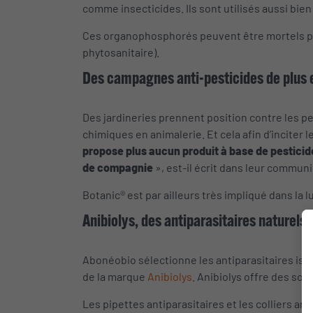
comme insecticides. Ils sont utilisés aussi bien
Ces organophosphorés peuvent être mortels pour 
phytosanitaire).
Des campagnes anti-pesticides de plus
Des jardineries prennent position contre les pe
chimiques en animalerie. Et cela afin d’inciter 
propose plus aucun produit à base de pesticid
de compagnie
», est-il écrit dans leur commun
Botanic® est par ailleurs très impliqué dans la l
Anibiolys, des antiparasitaires naturels 
Abonéobio sélectionne les antiparasitaires is
de la marque
Anibiolys
. Anibiolys offre des sol
Les pipettes antiparasitaires et les colliers an