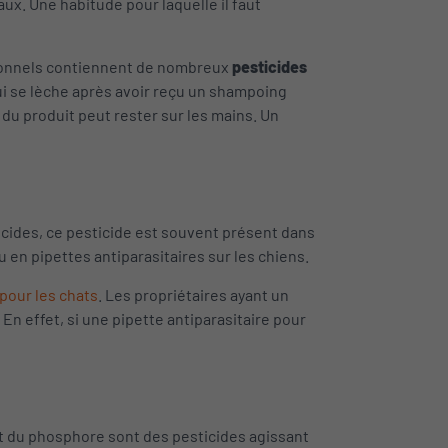
x. Une habitude pour laquelle il faut
ntionnels contiennent de nombreux
pesticides
 qui se lèche après avoir reçu un shampoing
 du produit peut rester sur les mains. Un
icides, ce pesticide est souvent présent dans
 en pipettes antiparasitaires sur les chiens.
pour les chats
. Les propriétaires ayant un
n effet, si une pipette antiparasitaire pour
 du phosphore sont des pesticides agissant