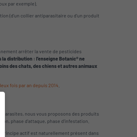
poux par exemple).
n (d’un collier antiparasitaire ou d’un produit
onnement arrêter la vente de pesticides
la distribution : l’enseigne Botanic® ne
soins des chats, des chiens et autres animaux
eux fois par an depuis 2014
.
s parasites, nous vous proposons des produits
tion, phase d'attaque, phase d'infestation.
Ce principe actif est naturellement présent dans