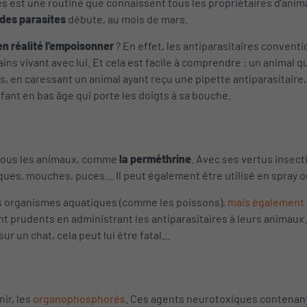
 est une routine que connaissent tous les propriétaires d’animau
des parasites
débute, au mois de mars.
en réalité l’empoisonner
? En effet, les antiparasitaires conve
ains vivant avec lui. Et cela est facile à comprendre : un animal
s, en caressant un animal ayant reçu une pipette antiparasitaire,
nfant en bas âge qui porte les doigts à sa bouche.
à tous les animaux, comme
la perméthrine
. Avec ses vertus insect
ques, mouches, puces… Il peut également être utilisé en spray ou
s organismes aquatiques (comme les poissons),
mais également 
prudents en administrant les antiparasitaires à leurs animaux. E
ur un chat, cela peut lui être fatal…
ir, les
organophosphorés
. Ces agents neurotoxiques contenant