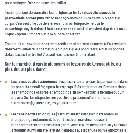
pour nettoyer, faire mousser, émulsifier.
Il est important de connaître leur origine car les
tensioactifs issus de la
pétrochimie seront plus irritants et agressifs
pour les cheveux ou pour le
corps. Cela veut dire que derrière un nom sur l'étiquette, tel que le
cocamidopropyl betaine, il faut comprendre si celui-ci provient du pétrole ou du
règne végétal. L'impact sur la peau sera différent.
Ensuite, il faut savoir que ces tensioactifs sont souvent associés à d'autres lors
de la formulation d'un cosmétique bio pour que le produit fini ait un PH proche
de la peau, soit entre 6 et 7, et soit normalement non irritant.
Sur le marché, il existe plusieurs catégories de tensioactifs, du
plus dur au plus doux :
Les tensioactifs cationiques
: les plus irritants, présents par exemple dans
les produits de coiffage pour leurs propriétés antistatiques. Présents dans
les shampoings et après-shampooings, ils se fixent sur la kératine du cuir
chevelu. Sur les étiquettes, on peut lire la présence d'ammoniums
quaternaires (Quaternium, Polyquaternium…).
Les tensioactifs anioniques
(natriumlaurethsulfosuccinate) dans les
shamppoings notamment. Ils sont très bon marché, moussent
abondamment et sont très détergents. Avec eux, ça décapent ! On y retrouve
le
Sodium lauryl sulfate
, irritant, remplacé aussi par une forme éthoxylée le