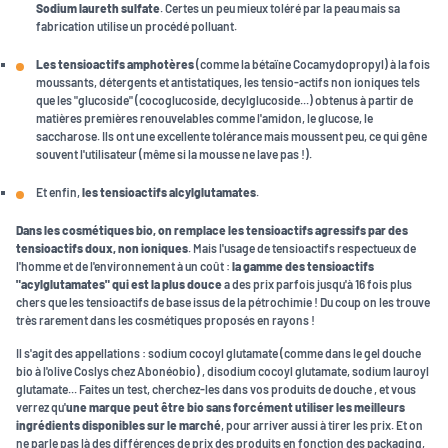
Sodium laureth sulfate
. Certes un peu mieux toléré par la peau mais sa
fabrication utilise un procédé polluant.
Les tensioactifs amphotères
(comme la bétaïne Cocamydopropyl) à la fois
moussants, détergents et antistatiques, les tensio-actifs non ioniques tels
que les "glucoside" (cocoglucoside, decylglucoside...) obtenus à partir de
matières premières renouvelables comme l'amidon, le glucose, le
saccharose. Ils ont une excellente tolérance mais moussent peu, ce qui gêne
souvent l'utilisateur (même si la mousse ne lave pas !).
Et enfin,
les tensioactifs alcylglutamates
.
Dans les cosmétiques bio, on remplace les tensioactifs agressifs par des
tensioactifs doux, non ioniques
. Mais l'usage de tensioactifs respectueux de
l'homme et de l'environnement à un coût :
la gamme des tensioactifs
"acylglutamates" qui est la plus douce
a des prix parfois jusqu'à 16 fois plus
chers que les tensioactifs de base issus de la pétrochimie ! Du coup on les trouve
très rarement dans les cosmétiques proposés en rayons !
Il s'agit des appellations : sodium cocoyl glutamate (comme dans le gel douche
bio à l'olive Coslys chez Abonéobio) , disodium cocoyl glutamate, sodium lauroyl
glutamate... Faites un test, cherchez-les dans vos produits de douche , et vous
verrez qu'
une marque peut être bio sans forcément utiliser les meilleurs
ingrédients disponibles sur le marché
, pour arriver aussi à tirer les prix. Et on
ne parle pas là des différences de prix des produits en fonction des packaging,