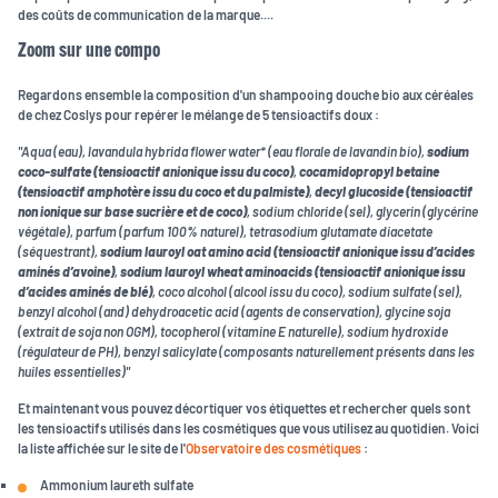
des coûts de communication de la marque....
Zoom sur une compo
Regardons ensemble la composition d'un shampooing douche bio aux céréales
de chez Coslys pour repérer le mélange de 5 tensioactifs doux :
"Aqua (eau), lavandula hybrida flower water* (eau florale de lavandin bio),
sodium
coco-sulfate (tensioactif anionique issu du coco)
,
cocamidopropyl betaine
(tensioactif amphotère issu du coco et du palmiste)
,
decyl glucoside (tensioactif
non ionique sur base sucrière et de coco)
, sodium chloride (sel), glycerin (glycérine
végétale), parfum (parfum 100% naturel), tetrasodium glutamate diacetate
(séquestrant),
sodium lauroyl oat amino acid (tensioactif anionique issu d’acides
aminés d’avoine)
,
sodium lauroyl wheat aminoacids (tensioactif anionique issu
d’acides aminés de blé)
, coco alcohol (alcool issu du coco), sodium sulfate (sel),
benzyl alcohol (and) dehydroacetic acid (agents de conservation), glycine soja
(extrait de soja non OGM), tocopherol (vitamine E naturelle), sodium hydroxide
(régulateur de PH), benzyl salicylate (composants naturellement présents dans les
huiles essentielles)"
Et maintenant vous pouvez décortiquer vos étiquettes et rechercher quels sont
les tensioactifs utilisés dans les cosmétiques que vous utilisez au quotidien. Voici
la liste affichée sur le site de l'
Observatoire des cosmétiques
:
Ammonium laureth sulfate