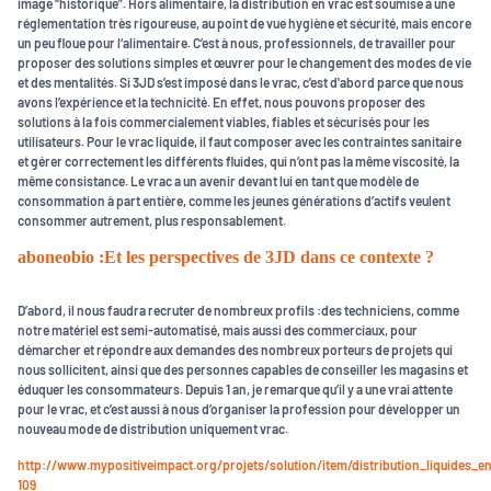
image “historique”. Hors alimentaire, la distribution en vrac est soumise à une
réglementation très rigoureuse, au point de vue hygiène et sécurité, mais encore
un peu floue pour l‘alimentaire. C’est à nous, professionnels, de travailler pour
proposer des solutions simples et œuvrer pour le changement des modes de vie
et des mentalités. Si 3JD s’est imposé dans le vrac, c'est d'abord parce que nous
avons l’expérience et la technicité. En effet, nous pouvons proposer des
solutions à la fois commercialement viables, fiables et sécurisés pour les
utilisateurs. Pour le vrac liquide, il faut composer avec les contraintes sanitaire
et gérer correctement les différents fluides, qui n’ont pas la même viscosité, la
même consistance. Le vrac a un avenir devant lui en tant que modèle de
consommation à part entière, comme les jeunes générations d’actifs veulent
consommer autrement, plus responsablement.
aboneobio :Et les perspectives de 3JD dans ce contexte ?
D’abord, il nous faudra recruter de nombreux profils :des techniciens, comme
notre matériel est semi-automatisé, mais aussi des commerciaux, pour
démarcher et répondre aux demandes des nombreux porteurs de projets qui
nous sollicitent, ainsi que des personnes capables de conseiller les magasins et
éduquer les consommateurs. Depuis 1 an, je remarque qu’il y a une vrai attente
pour le vrac, et c’est aussi à nous d’organiser la profession pour développer un
nouveau mode de distribution uniquement vrac.
http://www.mypositiveimpact.org/projets/solution/item/distribution_liquides_e
109