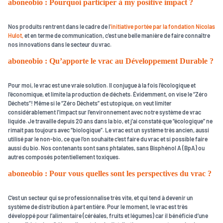
aboneobio : Pourquoi participer à my positive impact ?
Nos produits rentrent dans le cadre de l
’initiative portée par la fondation Nicolas
Hulot,
et en terme de communication, c’est une belle manière de faire connaître
nos innovations dans le secteur du vrac.
aboneobio : Qu’apporte le vrac au Développement Durable ?
Pour moi, le vrac est une vraie solution. Il conjugue à la fois l’écologique et
l’économique, et limite la production de déchets. Évidemment, on vise le “Zéro
Déchets”! Même si le “Zéro Déchets” est utopique, on veut limiter
considérablement l'impact sur l’environnement avec notre système de vrac
liquide. Je travaille depuis 20 ans dans la bio, et j’ai constaté que “écologique” ne
rimait pas toujours avec “biologique”. Le vrac est un système très ancien, aussi
utilisé par le non-bio, ce que l’on souhaite c’est faire du vrac et si possible faire
aussi du bio. Nos contenants sont sans phtalates, sans Bisphénol A (BpA) ou
autres composés potentiellement toxiques.
aboneobio : Pour vous quelles sont les perspectives du vrac ?
C’est un secteur qui se professionnalise très vite, et qui tend à devenir un
système de distribution à part entière. Pour le moment, le vrac est très
développé pour l’alimentaire (céréales, fruits et légumes) car il bénéficie d’une