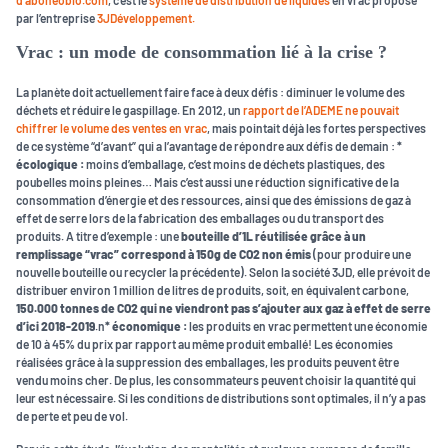
d’abonéobio.com
, c’est le
système de distribution de liquides
en vrac proposé
par l’entreprise
3JDéveloppement.
Vrac : un mode de consommation lié à la crise ?
La planète doit actuellement faire face à deux défis : diminuer le volume des
déchets et réduire le gaspillage. En 2012, un
rapport de l’ADEME ne pouvait
chiffrer le volume des ventes en vrac
, mais pointait déjà les fortes perspectives
de ce système “d’avant” qui a l’avantage de répondre aux défis de demain :
*
écologique :
moins d’emballage, c’est moins de déchets plastiques, des
poubelles moins pleines… Mais c’est aussi une réduction significative de la
consommation d’énergie et des ressources, ainsi que des émissions de gaz à
effet de serre lors de la fabrication des emballages ou du transport des
produits. A titre d’exemple : une
bouteille d’1L réutilisée grâce à un
remplissage “vrac” correspond à 150g de CO2 non émis
(pour produire une
nouvelle bouteille ou recycler la précédente). Selon la société 3JD, elle prévoit de
distribuer environ 1 million de litres de produits, soit, en équivalent carbone,
150.000 tonnes de CO2 qui ne viendront pas s’ajouter aux gaz à effet de serre
d’ici 2018-2019
.n
* économique :
les produits en vrac permettent une économie
de 10 à 45% du prix par rapport au même produit emballé! Les économies
réalisées grâce à la suppression des emballages, les produits peuvent être
vendu moins cher. De plus, les consommateurs peuvent choisir la quantité qui
leur est nécessaire. Si les conditions de distributions sont optimales, il n’y a pas
de perte et peu de vol.