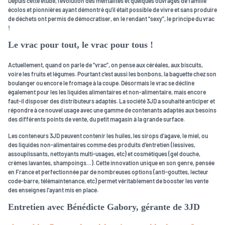
Depuis cette étude, l’évolution des mentalités et quelques ouvrages de famille
écolos et pionnières ayant démontré qu’il était possible de vivre et sans produire
de déchets ont permis de démocratiser, en le rendant “sexy”, le principe du vrac
!
Le vrac pour tout, le vrac pour tous !
Actuellement, quand on parle de “vrac”, on pense aux céréales, aux biscuits,
voire les fruits et légumes. Pourtant c’est aussi les bonbons, la baguette chez son
boulanger ou encore le fromage à la coupe. Désormais le vrac se décline
également pour les les liquides alimentaires et non-alimentaire, mais encore
faut-il disposer des distributeurs adaptés. La société 3JD a souhaité anticiper et
répondre à ce nouvel usage avec une gamme de contenants adaptés aux besoins
des différents points de vente, du petit magasin à la grande surface.
Les conteneurs 3JD peuvent contenir les huiles, les sirops d’agave, le miel, ou
des liquides non-alimentaires comme des produits d’entretien (lessives,
assouplissants, nettoyants multi-usages, etc) et cosmétiques (gel douche,
crèmes lavantes, shampoings…). Cette innovation unique en son genre, pensée
en France et perfectionnée par de nombreuses options (anti-gouttes, lecteur
code-barre, télémaintenance, etc) permet véritablement de booster les vente
des enseignes l’ayant mis en place.
Entretien avec Bénédicte Gabory, gérante de 3JD