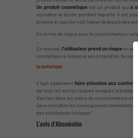
Un produit cosmétique
est un produit qui
a u
connaître la durée pendant laquelle il est pos
armoire et que l’on voit traîner là depuis des an
En terme de risque pour le consommateur, cela p
…
En résumé,
l’utilisateur prend un risque
en app
cosmétique a conservé ses propriétés de soin.
La contrefaçon
Il faut également
faire attention aux contref
de tous les autres risques évoqués précédemm
d’arriver dans les mains du consommateur et s
sans connaître les conséquences immédiates, m
des substances toxiques."
L'avis d'Abonéobio