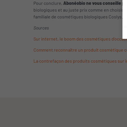
Pour conclure,
Abonéobio ne vous conseille p
biologiques et au juste prix comme en choisis
familiale de cosmétiques biologiques Coslys.
Sources
Sur internet, le boom des cosmétiques d'occas
Comment reconnaître un produit cosmétique c
La contrefaçon des produits cosmétiques sur i