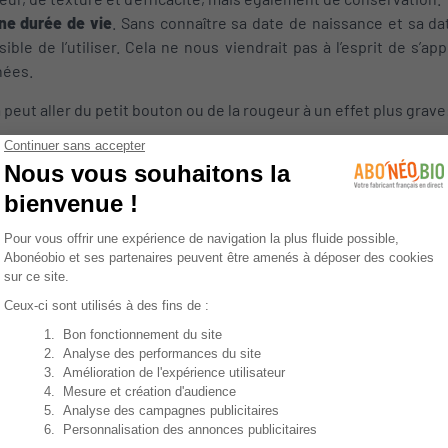
ne durée de vie
. Sans connaître sa date de naissance et sa dat
sible de l’utiliser. Cela ne nous viendrait pas à l’esprit de s’
nées.
eut aller du petit bouton ou de la rougeur à un effet plus grave
liquant un produit qui peut contenir des bactéries ou des élément
açons
. Lorsque l’on utilise une contrefaçon, il n’y a aucun moyen 
ent. Là, le danger est réel. Ces produits ne sont pas contrôlé
ont souvent produits dans des conditions peu hygiéniques. Le 
ais également futures. Cela peut aller jusqu’à l’empoisonnemen