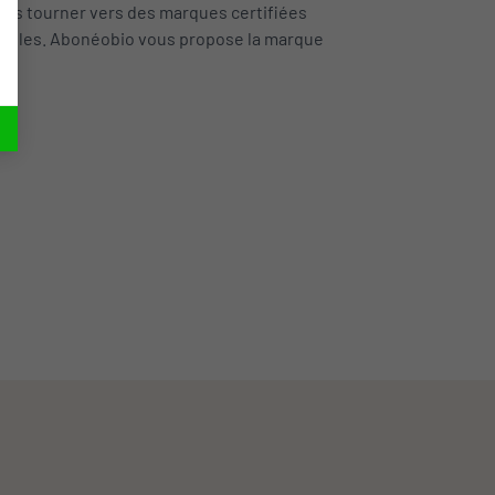
ous tourner vers des marques certifiées
nuelles. Abonéobio vous propose la marque