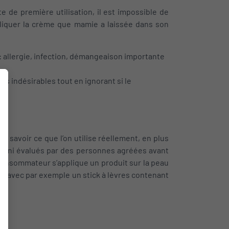
e de première utilisation, il est impossible de
appliquer la crème que mamie a laissée dans son
: allergie, infection, démangeaison importante
s indésirables tout en ignorant si le
de savoir ce que l’on utilise réellement, en plus
s, ni évalués par des personnes agréées avant
consommateur s’applique un produit sur la peau
t avec par exemple un stick à lèvres contenant