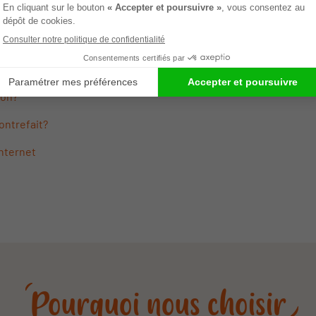
as d'acheter des cosmétiques de seconde main
mais plutôt de v
sant l’abonnement qui vous permet de bénéficier de remises an
ion?
ontrefait?
nternet
Pourquoi nous choisir