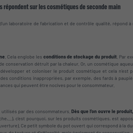
s répondent sur les cosmétiques de seconde main
'un laboratoire de fabrication et de contrôle qualité, répond 
ène
. Cela englobe les
conditions de stockage du produit
. Par e
 de conservation détruit par la chaleur. Or, un cosmétique aqu
développer et coloniser le produit cosmétique et cela n’est 
 des conditions inappropriées, par exemple, des fards à paupi
tances qui peuvent être nocives pour le consommateur.
t utilisés par des consommateurs.
Dès que l’on ouvre le produi
uche,…), c’est pourquoi, sur les produits cosmétiques, est appo
uverture). Ce petit symbole du pot ouvert qui correspond à la dur
ur, de texture et d’efficacité, mais également de conservation.