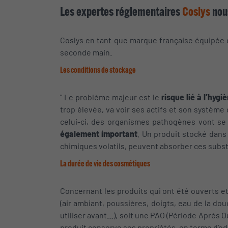
Les expertes réglementaires
Coslys
nou
Coslys en tant que marque française équipée d
seconde main.
Les conditions de stockage
" Le problème majeur est le
risque lié à l’hygi
trop élevée, va voir ses actifs et son système
celui-ci, des organismes pathogènes vont se 
également important
. Un produit stocké dans
chimiques volatils, peuvent absorber ces subs
La durée de vie des cosmétiques
Concernant les produits qui ont été ouverts e
(air ambiant, poussières, doigts, eau de la do
utiliser avant…), soit une PAO (Période Après O
produit conserve ses propriétés, en terme d’ode