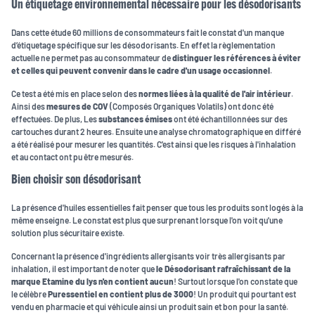
Un étiquetage environnemental nécessaire pour les désodorisants
Dans cette étude 60 millions de consommateurs fait le constat d'un manque
d’étiquetage spécifique sur les désodorisants. En effet la règlementation
actuelle ne permet pas au consommateur de
distinguer les références à éviter
et celles qui peuvent convenir dans le cadre d'un usage occasionnel
.
Ce test a été mis en place selon des
normes liées à la qualité de l'air intérieur
.
Ainsi des
mesures de COV
(Composés Organiques Volatils) ont donc été
effectuées. De plus, Les
substances émises
ont été échantillonnées sur des
cartouches durant 2 heures. Ensuite une analyse chromatographique en différé
a été réalisé pour mesurer les quantités. C'est ainsi que les risques à l'inhalation
et au contact ont pu être mesurés.
Bien choisir son désodorisant
La présence d'huiles essentielles fait penser que tous les produits sont logés à la
même enseigne. Le constat est plus que surprenant lorsque l'on voit qu'une
solution plus sécuritaire existe.
Concernant la présence d'ingrédients allergisants voir très allergisants par
inhalation, il est important de noter que
le Désodorisant rafraîchissant de la
marque Etamine du lys n'en contient aucun
! Surtout lorsque l'on constate que
le célèbre
Puressentiel en contient plus de 3000
! Un produit qui pourtant est
vendu en pharmacie et qui véhicule ainsi un produit sain et bon pour la santé.