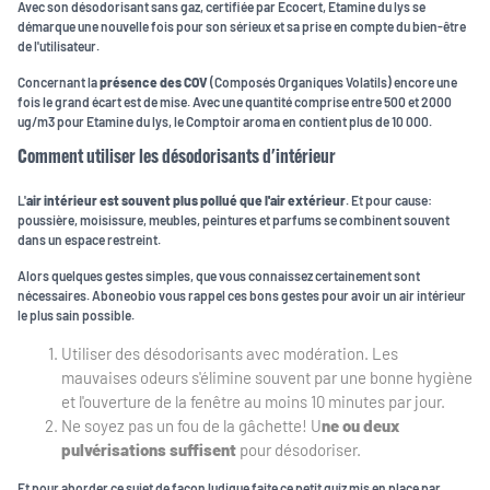
Avec son désodorisant sans gaz, certifiée par Ecocert, Etamine du lys se
démarque une nouvelle fois pour son sérieux et sa prise en compte du bien-être
de l'utilisateur.
Concernant la
présence des COV
(Composés Organiques Volatils) encore une
fois le grand écart est de mise. Avec une quantité comprise entre 500 et 2000
ug/m3 pour Etamine du lys, le Comptoir aroma en contient plus de 10 000.
Comment utiliser les désodorisants d'intérieur
L'
air intérieur est souvent plus pollué que l'air extérieur
. Et pour cause:
poussière, moisissure, meubles, peintures et parfums se combinent souvent
dans un espace restreint.
Alors quelques gestes simples, que vous connaissez certainement sont
nécessaires. Aboneobio vous rappel ces bons gestes pour avoir un air intérieur
le plus sain possible.
Utiliser des désodorisants avec modération. Les
mauvaises odeurs s'élimine souvent par une bonne hygiène
et l'ouverture de la fenêtre au moins 10 minutes par jour.
Ne soyez pas un fou de la gâchette! U
ne ou deux
pulvérisations suffisent
pour désodoriser.
Et pour aborder ce sujet de façon ludique faite ce petit quiz mis en place par