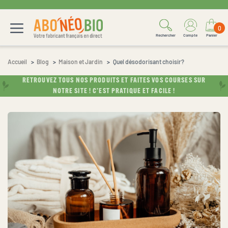
0
Rechercher
Compte
Panier
Accueil
Blog
Maison et Jardin
Quel désodorisant choisir?
RETROUVEZ TOUS NOS PRODUITS ET FAITES VOS COURSES SUR
NOTRE SITE ! C’EST PRATIQUE ET FACILE !