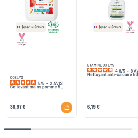
Made in France
Made in France
ETAMINE DU LYS
4.8
/
5
-
8
A
Nettoyant anti-calcaire 5
COSLYS
5
/
5
-
2
AVIS
Gel lavant mains pomme 5L
36,97 €
6,19 €