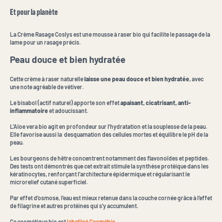
Et pour la planète
La Crème Rasage Coslys est une mousse à raser bio qui facilite le passage de la
lame pour un rasage précis.
Peau douce et bien hydratée
Cette crème à raser naturelle
laisse une peau douce et bien hydratée
, avec
une note agréable de vétiver.
Le bisabol (actif naturel) apporte son effet
apaisant, cicatrisant, anti-
inflammatoire
et adoucissant.
L’Aloe vera bio agit en profondeur sur l’hydratation et la souplesse de la peau.
Elle favorise aussi la desquamation des cellules mortes et équilibre le pH de la
peau.
Les bourgeons de hêtre concentrent notamment des flavonoïdes et peptides.
Des tests ont démontrés que cet extrait stimule la synthèse protéique dans les
kératinocytes, renforçant l’architecture épidermique et régularisant le
microrelief cutané superficiel.
Par effet d’osmose, l’eau est mieux retenue dans la couche cornée grâce à l’effet
de filagrine et autres protéines qui s’y accumulent.
Ce cosmétique bio est
labellisé Cosmébio
.