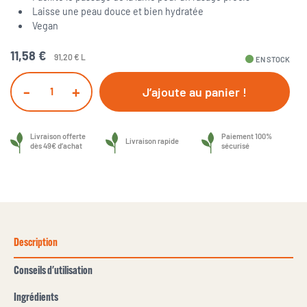
Laisse une peau douce et bien hydratée
Vegan
11,58 €
91,20 € L
fiber_manual_record
EN STOCK
-
+
J’ajoute au panier !
Livraison offerte
Paiement 100%
Livraison rapide
dès 49€ d’achat
sécurisé
Description
Conseils d'utilisation
Ingrédients