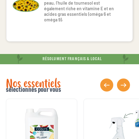
peau, l’huile de tournesol est
également riche en vitamine E et en
acides gras essentiels (oméga 6 et
oméga 9).
RÉSOLUMENT FRANÇAIS & LOCAL
Nos essentiels
sélectionnés pour vous