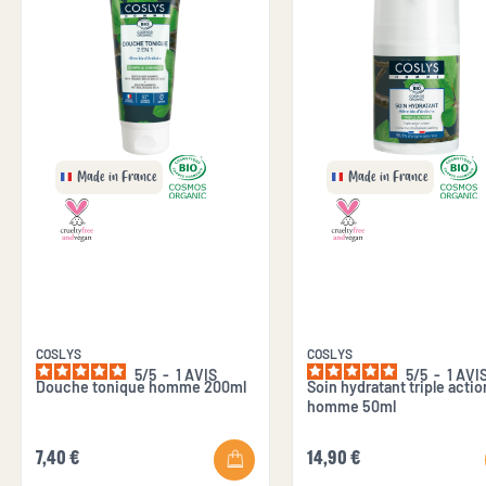
Made in France
Made in France
COSLYS
COSLYS
5
/
5
-
1
AVIS
5
/
5
-
1
AVI
Douche tonique homme 200ml
Soin hydratant triple actio
homme 50ml
7,40 €
14,90 €