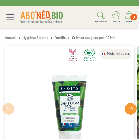
0
Rechercher
Compte
Panier
Accueil
Hygiène & soins
Famille
Crème rasage expert 125ml
Made in France