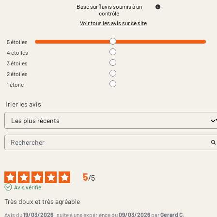
Basé sur
1
avis soumis à un
contrôle
Voir tous les avis sur ce site
5
étoiles
4
étoiles
3
étoiles
2
étoiles
1
étoile
Trier les avis
5
/
5
Avis vérifié
Très doux et très agréable
Avis du
19/03/2026
, suite à une expérience du
09/03/2026
par
Gerard C.