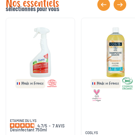
Nos essentiels
sélectionnés pour vous
Made in France
Made in France
ETAMINE DU LYS
4.7
/
5
-
7
AVIS
Désinfectant 750ml
COSLYS