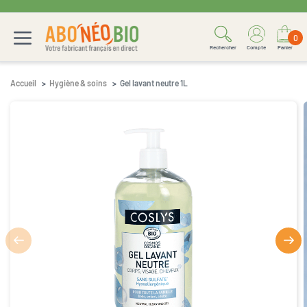
0
Rechercher
Compte
Panier
Accueil
Hygiène & soins
Gel lavant neutre 1L