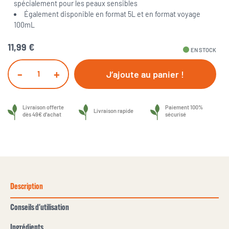
spécialement pour les peaux sensibles
Également disponible en format 5L et en format voyage
100mL
11,99 €
fiber_manual_record
EN STOCK
-
+
J’ajoute au panier !
Livraison offerte
Paiement 100%
Livraison rapide
dès 49€ d’achat
sécurisé
Description
Conseils d'utilisation
Ingrédients