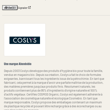
Utile
(0)
Signaler
Une marque Abonéobio
Depuis 2003 Coslys développe des produits d’hygiène bio pour toute la famille,
vendus en magasins bio. Depuis sa création, Coslys a fait le choix de formules
exigeantes, bannissant tous les ingrédients issus de la pétrochimie. En tant que
fabricant, cela permet à la marque d’avoir une parfaite maîtrise de la production,
des matières premières jusqu’aux produits finis. Résolument naturels, les
produits contiennent plus de 95% d’ingrédients d’origine naturelle et 100%
d’actifs végétaux. Certifiés COSMOS Organic, Coslys est également adhérente à
l’association de cosmétique naturelle et écologique Cosmebio. En tant que
marque responsable, Coslys propose des emballages contenant un maximum
de plastique recyclés et pouvant être rechargé grâce à des écorecharges ou au
vrac disponible en magasin.