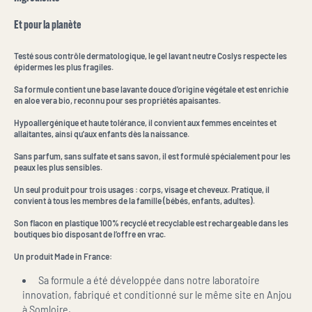
Et pour la planète
Testé sous contrôle dermatologique, le gel lavant neutre Coslys respecte les
épidermes les plus fragiles.
Sa formule contient une base lavante douce d'origine végétale et est enrichie
en aloe vera bio, reconnu pour ses propriétés apaisantes.
Hypoallergénique et haute tolérance, il convient aux femmes enceintes et
allaitantes, ainsi qu'aux enfants dès la naissance.
Sans parfum, sans sulfate et sans savon, il est formulé spécialement pour les
peaux les plus sensibles.
Un seul produit pour trois usages : corps, visage et cheveux. Pratique, il
convient à tous les membres de la famille (bébés, enfants, adultes).
Son flacon en plastique 100% recyclé et recyclable est rechargeable dans les
boutiques bio disposant de l’offre en vrac.
Un produit Made in France:
Sa formule a été développée dans notre laboratoire
innovation, fabriqué et conditionné sur le même site en Anjou
à Somloire.