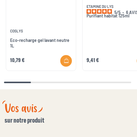
ETAMINE DU LYS
5
/
5
-
6
AVI
Purifiant habitat 125ml
COSLYS
Eco-recharge gel lavant neutre
1L
10,79 €
9,41 €
Vos avis
sur notre produit