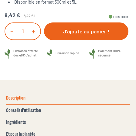
Disponible en format 300ml et 5L
8,42 €
8,42 € L
fiber_manual_record
EN STOCK
-
+
J’ajoute au panier !
Livraison offerte
Paiement 100%
Livraison rapide
dès 49€ d’achat
sécurisé
Description
Conseils d'utilisation
Ingrédients
Et pour la planète