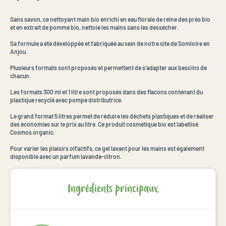
Sans savon, ce nettoyant main bio enrichi en eau florale de reine des prés bio
et en extrait de pomme bio, nettoie les mains sans les dessécher.
Sa formule a été développée et fabriquée au sein de notre site de Somloire en
Anjou.
Plusieurs formats sont proposés et permettent de s'adapter aux besoins de
chacun.
Les formats 300 ml et 1 litre sont proposés dans des flacons contenant du
plastique recyclé avec pompe distributrice.
Le grand format 5 litres permet de réduire les déchets plastiques et de réaliser
des économies sur le prix au litre. Ce produit cosmétique bio est labellisé
Cosmos organic.
Pour varier les plaisirs olfactifs, ce gel lavant pour les mains est également
disponible avec un parfum lavande-citron.
Ingrédients principaux