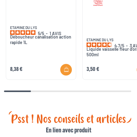
ETAMINE DU LYS
5
/
5
-
1
AVIS
Déboucheur canalisation action
ETAMINE DU LYS
rapide 1L
4.7
/
5
-
3
A
Liquide vaisselle fleur d'o
500ml
8,38 €
3,50 €
Psst ! Nos conseils et articles
En lien avec produit