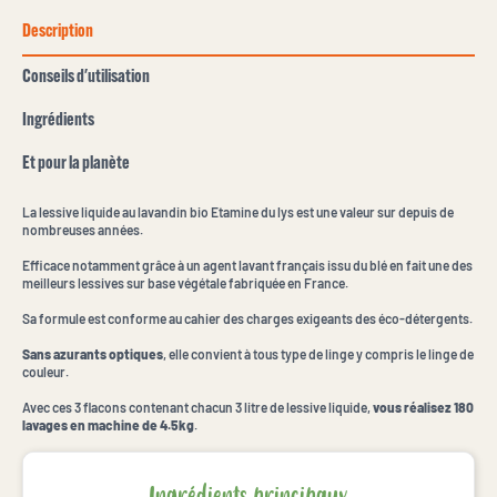
Description
Conseils d'utilisation
Ingrédients
Et pour la planète
La lessive liquide au lavandin bio Etamine du lys est une valeur sur depuis de
nombreuses années.
Efficace notamment grâce à un agent lavant français issu du blé en fait une des
meilleurs lessives sur base végétale fabriquée en France.
Sa formule est conforme au cahier des charges exigeants des éco-détergents.
Sans azurants optiques
, elle convient à tous type de linge y compris le linge de
couleur.
Avec ces 3 flacons contenant chacun 3 litre de lessive liquide,
vous réalisez 180
lavages en machine de 4.5kg
.
Ingrédients principaux