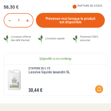
fiber_manual_record
RUPTURE DE STOCK
56,30 €
Prévenez-moi lorsque le produit
-
+
est disponible
Livraison offerte
Paiement 100%
Livraison rapide
dès 49€ d’achat
sécurisé
Disponible en éco-recharge
ETAMINE DU LYS
Lessive liquide lavandin 5L
30,44 €