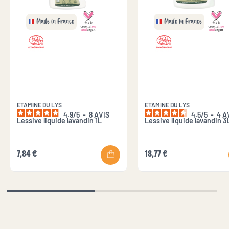
Made in France
Made in France
ETAMINE DU LYS
ETAMINE DU LYS
4.9
/
5
-
8
AVIS
4.5
/
5
-
4
A
Lessive liquide lavandin 1L
Lessive liquide lavandin 3
7,84 €
18,77 €