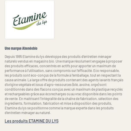
Une marque Abonéobio
Depuis 1995 Etamine du lys développe des produits d’entretien ménager
naturels vendus en magasins bio. Une marque résolument engagée à proposer
des produits efficaces, concentrés en actifs pour apporter un maximum de
performance à l’utilisation, sans compromis sur l’efficacité. Eco responsable,
les produits sont éco-conçus de la formule à l’emballage, tout en respectant la
cause animale. La large offre de produits contenant des agents lavants français
d’origine végétale et issus d’agro-ressources (blé, avoine, orge) sont
conditionnés dans des flacons conçus avec un maximum de plastique recyclés
et rechargeables grâce aux écorecharges ou au vrac disponible dans les points
de vente. En maitrisant l’intégralité de la chaîne de fabrication, sélection des
ingrédients, formulation, fabrication et mise à disposition des produits,
Etamine du lys se positionne comme la marque experte dans les produits
d’entretien ménager au naturel.
Les produits ETAMINE DU LYS