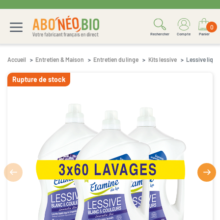
0
Rechercher
Compte
Panier
Accueil
Entretien & Maison
Entretien du linge
Kits lessive
Lessive liquid
Rupture de stock