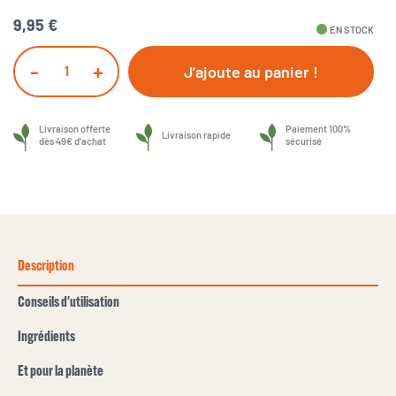
9,95 €
fiber_manual_record
EN STOCK
-
+
J’ajoute au panier !
Livraison offerte
Paiement 100%
Livraison rapide
dès 49€ d’achat
sécurisé
Description
Conseils d'utilisation
Ingrédients
Et pour la planète