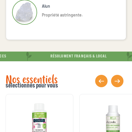
Alun
Propriété astringente.
S
RÉSOLUMENT FRANÇAIS & LOCAL
Nos essentiels
sélectionnés pour vous