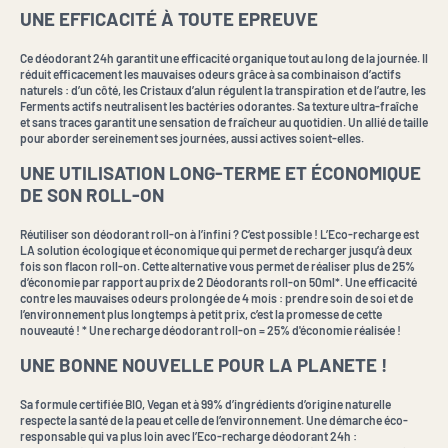
UNE EFFICACITÉ À TOUTE EPREUVE
Ce déodorant 24h garantit une efficacité organique tout au long de la journée. Il
réduit efficacement les mauvaises odeurs grâce à sa combinaison d’actifs
naturels : d’un côté, les Cristaux d’alun régulent la transpiration et de l’autre, les
Ferments actifs neutralisent les bactéries odorantes. Sa texture ultra-fraîche
et sans traces garantit une sensation de fraîcheur au quotidien. Un allié de taille
pour aborder sereinement ses journées, aussi actives soient-elles.
UNE UTILISATION LONG-TERME ET ÉCONOMIQUE
DE SON ROLL-ON
Réutiliser son déodorant roll-on à l’infini ? C’est possible ! L’Eco-recharge est
LA solution écologique et économique qui permet de recharger jusqu’à deux
fois son flacon roll-on. Cette alternative vous permet de réaliser plus de 25%
d’économie par rapport au prix de 2 Déodorants roll-on 50ml*. Une efficacité
contre les mauvaises odeurs prolongée de 4 mois : prendre soin de soi et de
l’environnement plus longtemps à petit prix, c’est la promesse de cette
nouveauté ! * Une recharge déodorant roll-on = 25% d'économie réalisée !
UNE BONNE NOUVELLE POUR LA PLANETE !
Sa formule certifiée BIO, Vegan et à 99% d’ingrédients d’origine naturelle
respecte la santé de la peau et celle de l’environnement. Une démarche éco-
responsable qui va plus loin avec l’Eco-recharge déodorant 24h :