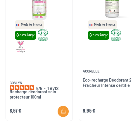
Made in France
Made in France
Eco-recharge
Eco-recharge
ACORELLE
Éco-recharge Déodorant 
COSLYS
Fraîcheur Intense certifié
5
/
5
-
1
AVIS
Recharge déodorant soin
protecteur 100ml
8,57 €
9,95 €