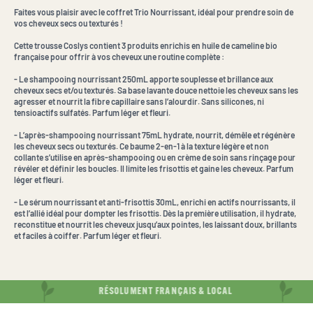
Faites vous plaisir avec le coffret Trio Nourrissant, idéal pour prendre soin de
vos cheveux secs ou texturés !
Cette trousse Coslys contient 3 produits enrichis en huile de cameline bio
française pour offrir à vos cheveux une routine complète :
-
Le shampooing nourrissant 250mL apporte souplesse et brillance aux
cheveux secs et/ou texturés. Sa base lavante douce nettoie les cheveux sans les
agresser et nourrit la fibre capillaire sans l’alourdir. Sans silicones, ni
tensioactifs sulfatés. Parfum léger et fleuri.
-
L’après-shampooing nourrissant 75mL hydrate, nourrit, démêle et régénère
les cheveux secs ou texturés. Ce baume 2-en-1 à la texture légère et non
collante s’utilise en après-shampooing ou en crème de soin sans rinçage pour
révéler et définir les boucles. Il limite les frisottis et gaine les cheveux. Parfum
léger et fleuri.
-
Le sérum nourrissant et anti-frisottis 30mL, enrichi en actifs nourrissants, il
est l’allié idéal pour dompter les frisottis. Dès la première utilisation, il hydrate,
reconstitue et nourrit les cheveux jusqu’aux pointes, les laissant doux, brillants
et faciles à coiffer. Parfum léger et fleuri.
RÉSOLUMENT FRANÇAIS & LOCAL