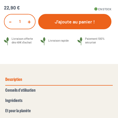
22,90 €
fiber_manual_record
EN STOCK
-
+
J’ajoute au panier !
Livraison offerte
Paiement 100%
Livraison rapide
dès 49€ d’achat
sécurisé
Description
Conseils d'utilisation
Ingrédients
Et pour la planète