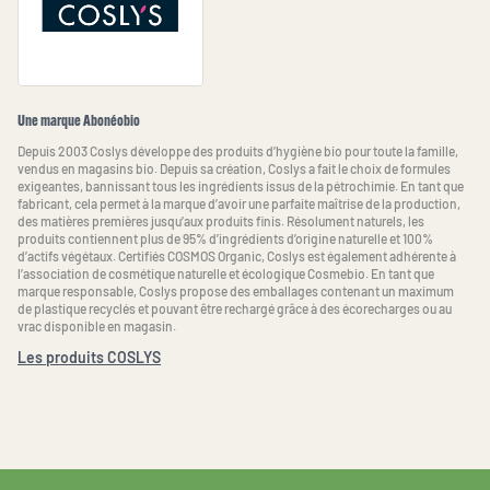
Une marque Abonéobio
Depuis 2003 Coslys développe des produits d’hygiène bio pour toute la famille,
vendus en magasins bio. Depuis sa création, Coslys a fait le choix de formules
exigeantes, bannissant tous les ingrédients issus de la pétrochimie. En tant que
fabricant, cela permet à la marque d’avoir une parfaite maîtrise de la production,
des matières premières jusqu’aux produits finis. Résolument naturels, les
produits contiennent plus de 95% d’ingrédients d’origine naturelle et 100%
d’actifs végétaux. Certifiés COSMOS Organic, Coslys est également adhérente à
l’association de cosmétique naturelle et écologique Cosmebio. En tant que
marque responsable, Coslys propose des emballages contenant un maximum
de plastique recyclés et pouvant être rechargé grâce à des écorecharges ou au
vrac disponible en magasin.
Les produits COSLYS