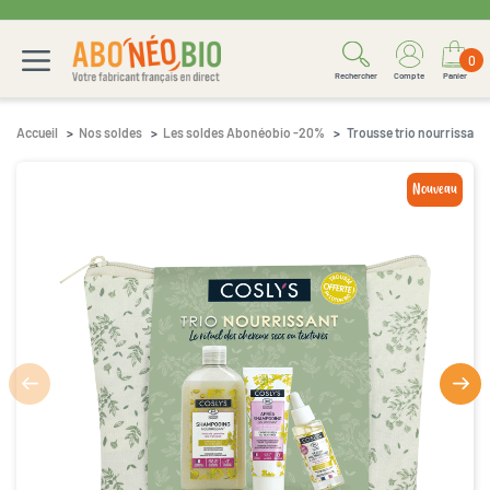
0
Rechercher
Compte
Panier
Accueil
Nos soldes
Les soldes Abonéobio -20%
Trousse trio nourrissant
Nouveau