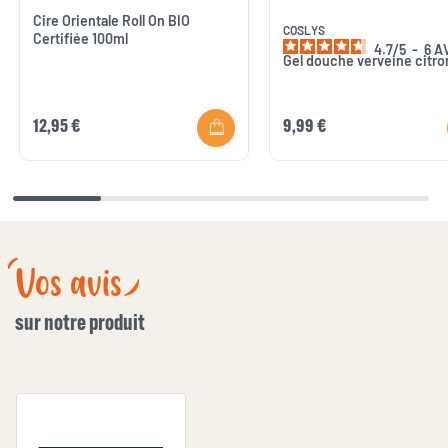
Cire Orientale Roll On BIO
COSLYS
Certifiée 100ml
4.7
/
5
-
6
A
Gel douche verveine citro
12,95 €
9,99 €
Vos avis
sur notre produit