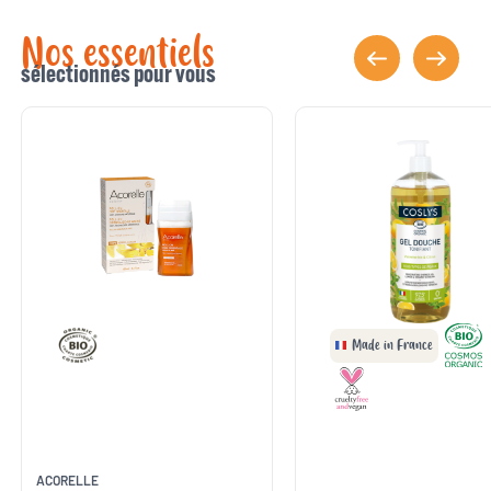
Nos essentiels
sélectionnés pour vous
Made in France
ACORELLE