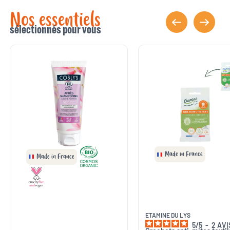
Nos essentiels
sélectionnés pour vous
Made in France
Made in France
ETAMINE DU LYS
5
/
5
-
2
AVI