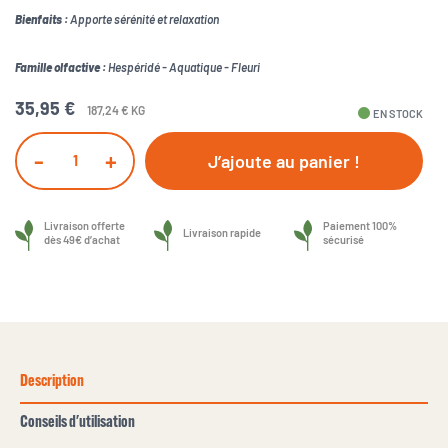
Bienfaits :
Apporte sérénité et relaxation
Famille olfactive :
Hespéridé - Aquatique - Fleuri
35,95 €
187,24 € KG
fiber_manual_record
EN STOCK
-
+
J’ajoute au panier !
Livraison offerte
Paiement 100%
Livraison rapide
dès 49€ d’achat
sécurisé
Description
Conseils d'utilisation