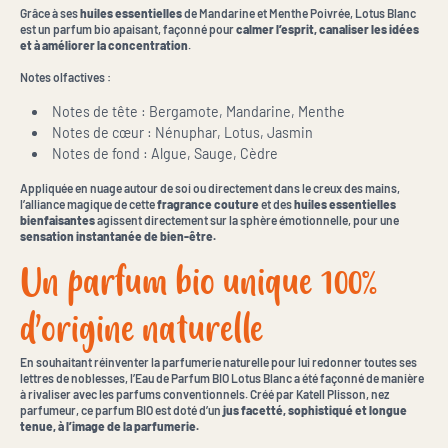
Grâce à ses
huiles essentielles
de Mandarine et Menthe Poivrée, Lotus Blanc
est un parfum bio apaisant, façonné pour
calmer l’esprit, canaliser les idées
et à améliorer la concentration
.
Notes olfactives :
Notes de tête : Bergamote, Mandarine, Menthe
Notes de cœur : Nénuphar, Lotus, Jasmin
Notes de fond : Algue, Sauge, Cèdre
Appliquée en nuage autour de soi ou directement dans le creux des mains,
l’alliance magique de cette
fragrance couture
et des
huiles essentielles
bienfaisantes
agissent directement sur la sphère émotionnelle, pour une
sensation instantanée de bien-être.
Un parfum bio unique 100%
d’origine naturelle
En souhaitant réinventer la parfumerie naturelle pour lui redonner toutes ses
lettres de noblesses, l’Eau de Parfum BIO Lotus Blanc a été façonné de manière
à rivaliser avec les parfums conventionnels. Créé par Katell Plisson, nez
parfumeur, ce parfum BIO est doté d’un
jus facetté, sophistiqué et longue
tenue, à l’image de la parfumerie.