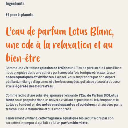
Ingrédients
Et pour la planète
L’eau de parfum Lotus Blanc,
une ode à la relaxation et au
bien-être
Comme une véritable
explosion de fraîcheur
, L’Eau de parfum bio Lotus Blanc
nous propulse dans une sphère parfumée à la fois tonique et relaxante aux
notes aquatiques et vivifiantes
. Laissez-vous surprendre par son départ
pétillant, mélange d’agrumes et d’herbes coupées, qui laisse place à la douceur
et à la
légèreté des fleurs d’eau
.
Comme l’écho d’une sobriété japonaise relaxante, l
’Eau de Parfum BIO Lotus
Blanc
nous propulse dans un univers vivifiant et paisible où le Nénuphar et le
Lotus se fondent en des
notes enveloppantes et acidulées,
rehaussées par la
fraîcheur de la Mandarine et du Lemongrass.
Tendrement vivifiant, cette
fragrance aquatique bio
séduit alors par son
caractère intemporel qui fait de lui un
parfum bio mixte
.