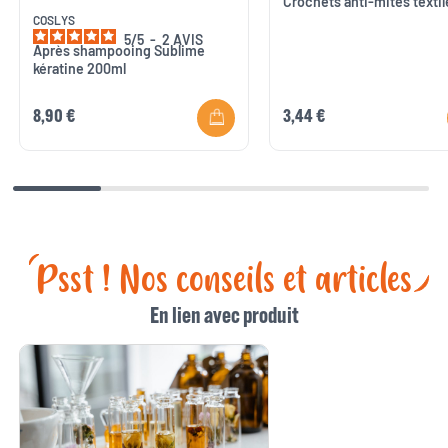
Crochets anti-mites textil
COSLYS
5
/
5
-
2
AVIS
Après shampooing Sublime
kératine 200ml
8,90 €
3,44 €
Psst ! Nos conseils et articles
En lien avec produit