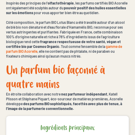
Inspirés des principes de l’
olfactothérapie
, les parfums certifiés BIO Acorelle
ont également été sculptés autour du
pouvoir positif des huiles essentielles
sur les émotions
pour vous apporter bien être au quotidien.
Côté composition, le parfum BIO Lotus Blanc a été travaillé autour d’un alcool
de blé bio non dénaturé et d’eau florale d’Hamamélis BIO, reconnue pour ses
vertus astringentes et purifiantes. Fabriquée en France, cette combinaison
100% d’origine naturelle et riche à 78% d’ingrédients issus de l’agriculture
biologique rend cette
fragrance respectueuse de votre santé, végan et
certifiée bio par Cosmos Organic.
Tout comme l’ensemble de la
gamme de
parfum BIO Acorelle
, elle ne contient pas de phtalate, ni de paraben ou
fixateurs chimiques ainsi qu’aucun muscs nitrés.
Un parfum bio façonné à
quatre mains
En étroite collaboration avec notre
nez parfumeur indépendant
, Katell
Plisson et Stéphane Piquart, éco-sourceur de matières premières, Acorelle
développe
des parfums BIO sophistiqués, facettés avec plus de tenue, à
l’image de la parfumerie conventionnelle.
Ingrédients principaux