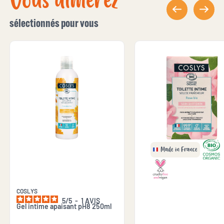
Vous aimerez
sélectionnés pour vous
Made in France
COSLYS
5
/
5
-
1
AVIS
Gel intime apaisant pH8 250ml