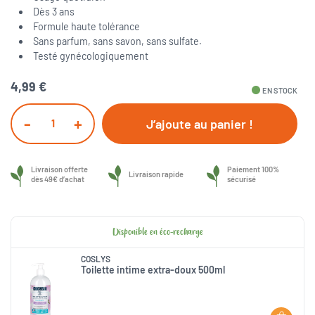
Dès 3 ans
Formule haute tolérance
Sans parfum, sans savon, sans sulfate.
Testé gynécologiquement
4,99 €
fiber_manual_record
EN STOCK
-
+
J’ajoute au panier !
Livraison offerte
Paiement 100%
Livraison rapide
dès 49€ d’achat
sécurisé
Disponible en éco-recharge
COSLYS
Toilette intime extra-doux 500ml