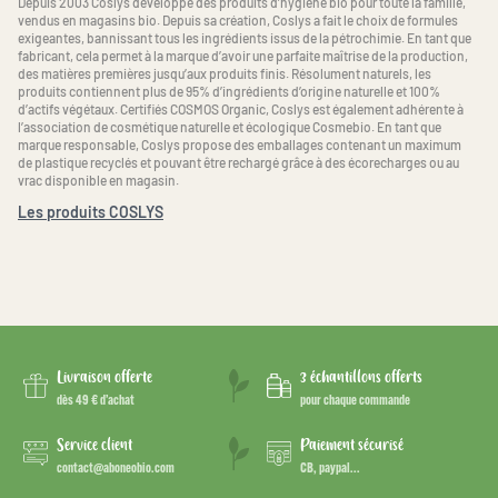
Depuis 2003 Coslys développe des produits d’hygiène bio pour toute la famille,
vendus en magasins bio. Depuis sa création, Coslys a fait le choix de formules
exigeantes, bannissant tous les ingrédients issus de la pétrochimie. En tant que
fabricant, cela permet à la marque d’avoir une parfaite maîtrise de la production,
des matières premières jusqu’aux produits finis. Résolument naturels, les
produits contiennent plus de 95% d’ingrédients d’origine naturelle et 100%
d’actifs végétaux. Certifiés COSMOS Organic, Coslys est également adhérente à
l’association de cosmétique naturelle et écologique Cosmebio. En tant que
marque responsable, Coslys propose des emballages contenant un maximum
de plastique recyclés et pouvant être rechargé grâce à des écorecharges ou au
vrac disponible en magasin.
Les produits COSLYS
Livraison offerte
3 échantillons offerts
dès 49 € d’achat
pour chaque commande
Service client
Paiement sécurisé
contact@aboneobio.com
CB, paypal...