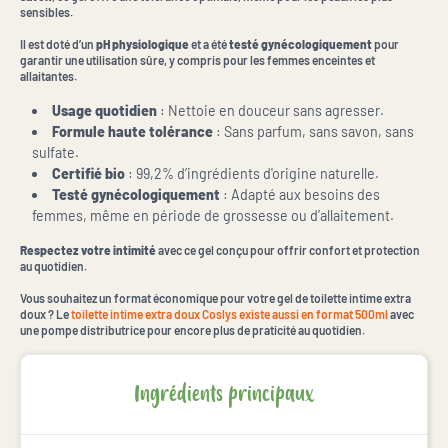
sensibles.
Il est doté d’un
pH physiologique
et a été
testé gynécologiquement
pour
garantir une utilisation sûre, y compris pour les femmes enceintes et
allaitantes.
Usage quotidien
: Nettoie en douceur sans agresser.
Formule haute tolérance
: Sans parfum, sans savon, sans
sulfate.
Certifié bio
: 99,2% d’ingrédients d'origine naturelle.
Testé gynécologiquement
: Adapté aux besoins des
femmes, même en période de grossesse ou d’allaitement.
Respectez votre intimité
avec ce gel conçu pour offrir confort et protection
au quotidien.
Vous souhaitez un format économique pour votre gel de toilette intime extra
doux ? Le
toilette intime extra doux Coslys existe aussi en format 500ml
avec
une pompe distributrice pour encore plus de praticité au quotidien.
Ingrédients principaux