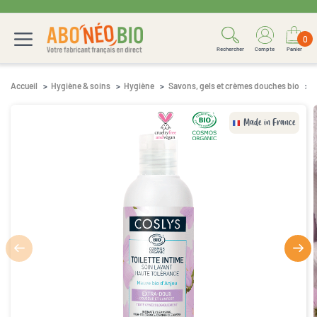
0
Rechercher
Compte
Panier
Accueil
Hygiène & soins
Hygiène
Savons, gels et crèmes douches bio
T
Made in France