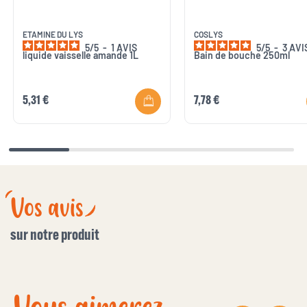
ETAMINE DU LYS
COSLYS
5
/
5
-
1
AVIS
5
/
5
-
3
AVI
liquide vaisselle amande 1L
Bain de bouche 250ml
5,31 €
7,78 €
Vos avis
sur notre produit