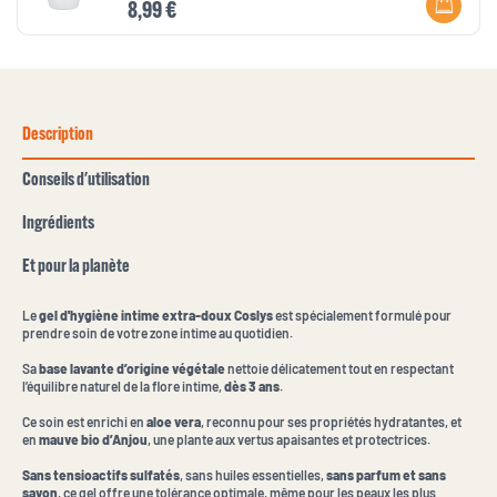
8,99 €
Description
Conseils d'utilisation
Ingrédients
Et pour la planète
Le
gel d'hygiène intime extra-doux Coslys
est spécialement formulé pour
prendre soin de votre zone intime au quotidien.
Sa
base lavante d’origine végétale
nettoie délicatement tout en respectant
l’équilibre naturel de la flore intime,
dès 3 ans
.
Ce soin est enrichi en
aloe vera
, reconnu pour ses propriétés hydratantes, et
en
mauve bio d’Anjou
, une plante aux vertus apaisantes et protectrices.
Sans tensioactifs sulfatés
, sans huiles essentielles,
sans parfum et sans
savon
, ce gel offre une tolérance optimale, même pour les peaux les plus