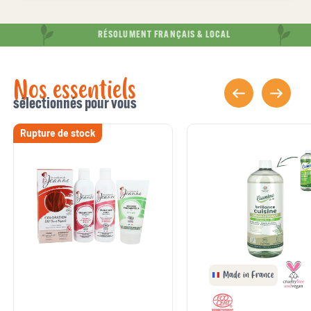
RÉSOLUMENT FRANÇAIS & LOCAL
Nos essentiels
sélectionnés pour vous
Rupture de stock
Made in France