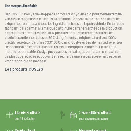
Une marque Abonéobio
Depuis 2003 Coslys développe des produits d’hygiène bio pour toute la famille,
vendus en magasins bio. Depuis sa création, Coslys a fait le choix de formules
exigeantes, bannissant tous les ingrédients issus de la pétrochimie. En tant que
fabricant, cela permet à la marque d’avoir une parfaite maîtrise de la production,
des matières premières jusqu’aux produits finis. Résolument naturels, les
produits contiennent plus de 95% d’ingrédients d’origine naturelle et 100%
d’actifs végétaux. Certifiés COSMOS Organic, Coslys est également adhérente à
l’association de cosmétique naturelle et écologique Cosmebio. En tant que
marque responsable, Coslys propose des emballages contenant un maximum
de plastique recyclés et pouvant être rechargé grâce à des écorecharges ou au
vrac disponible en magasin.
Les produits COSLYS
Livraison offerte
3 échantillons offerts
dès 49 € d’achat
pour chaque commande
Service client
Paiement sécurisé