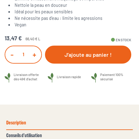
Nettoie la peau en douceur
Idéal pour les peaux sensibles
Ne nécessite pas d’eau : limite les agressions
Vegan
13,47 €
66,40 € L
fiber_manual_record
EN STOCK
-
+
J’ajoute au panier !
Livraison offerte
Paiement 100%
Livraison rapide
dès 49€ d’achat
sécurisé
Description
Conseils d'utilisation