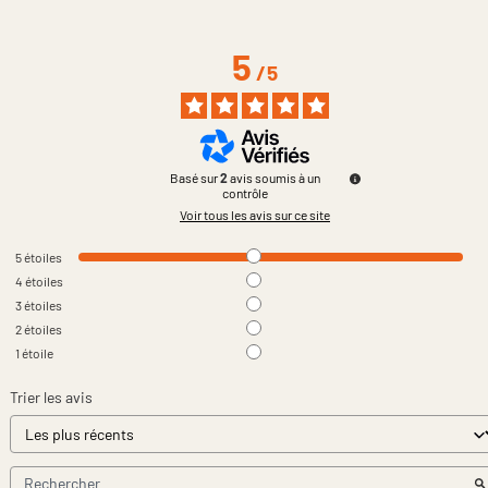
5
/
5
Basé sur
2
avis soumis à un
contrôle
Voir tous les avis sur ce site
5
étoiles
4
étoiles
3
étoiles
2
étoiles
1
étoile
Trier les avis