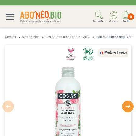
0
Rechercher
Compte
Panier
Accueil
Nos soldes
Les soldes Abonéobio -20%
Eau micellaire peaux sèc
Made in France