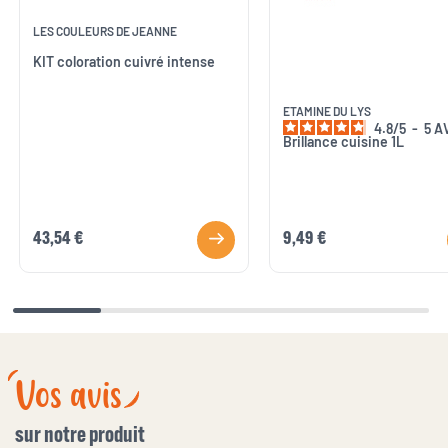
LES COULEURS DE JEANNE
KIT coloration cuivré intense
ETAMINE DU LYS
4.8
/
5
-
5
A
Brillance cuisine 1L
43,54 €
9,49 €
Vos avis
sur notre produit