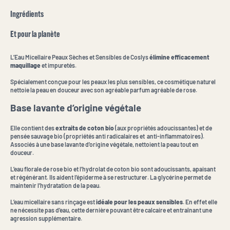
Ingrédients
Et pour la planète
L’Eau Micellaire Peaux Sèches et Sensibles de Coslys
élimine efficacement
maquillage
et impuretés.
Spécialement conçue pour les peaux les plus sensibles, ce cosmétique naturel
nettoie la peau en douceur avec son agréable parfum agréable de rose.
Base lavante d’origine végétale
Elle contient des
extraits de coton bio
(aux propriétés adoucissantes) et de
pensée sauvage bio (propriétés anti radicalaires et anti-inflammatoires).
Associés à une base lavante d’origine végétale, nettoient la peau tout en
douceur.
L’eau florale de rose bio et l’hydrolat de coton bio sont adoucissants, apaisant
et régénérant. Ils aident l’épiderme à se restructurer. La glycérine permet de
maintenir l’hydratation de la peau.
L’eau micellaire sans rinçage est
idéale pour les peaux sensibles
. En effet elle
ne nécessite pas d’eau, cette dernière pouvant être calcaire et entraînant une
agression supplémentaire.