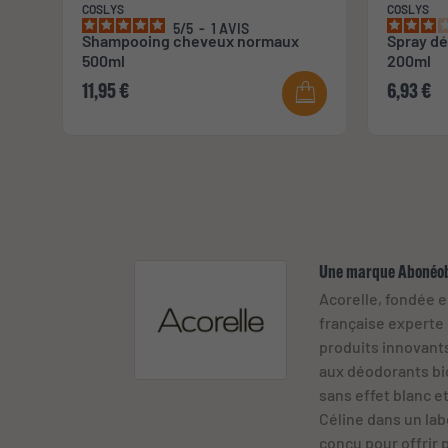
COSLYS
COSLYS
5
/
5
-
1
AVIS
Shampooing cheveux normaux
Spray dé
500ml
200ml
11,95 €
6,93 €
Une marque Abonéo
Acorelle, fondée 
française experte
produits innovants 
aux déodorants bi
sans effet blanc e
Céline dans un lab
conçu pour offrir pl