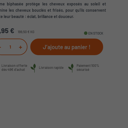
me biphasée protège les cheveux exposés au soleil et
umine les cheveux bouclés et frisés
, pour qu'ils conservent
e leur beauté : éclat, brillance et douceur.
,95 €
199,50 € KG
fiber_manual_record
EN STOCK
-
+
J’ajoute au panier !
Livraison offerte
Paiement 100%
Livraison rapide
dès 49€ d’achat
sécurisé