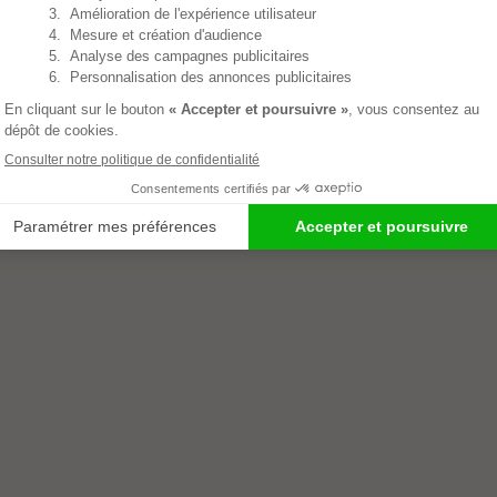
ETAMINE DU LYS
4.8
/
5
-
6
AV
Recharge à diluer brilla
NE DU LYS
bains 50ml
5
/
5
-
2
AVIS
arge à diluer nettoyant vitres
l
 €
4,41 €