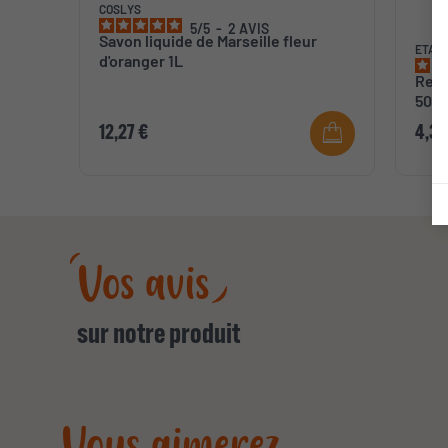
COSLYS
5
/
5
-
2
AVIS
Savon liquide de Marseille fleur
ETAMI
d'oranger 1L
Rech
50m
12,27 €
4,31
Vos avis
sur notre produit
Vous aimerez