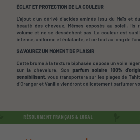
ÉCLAT ET PROTECTION DE LA COULEUR
L'ajout d'un dérivé d’acides aminés issu du Maïs et d
beauté des cheveux. Mêmes exposés au soleil, ils r
volume et ne se dessèchent pas. La couleur est subli
intense, uniforme et éclatante, et ce tout au long de l’a
SAVOUREZ UN MOMENT DE PLAISIR
Cette brume à la texture biphasée dépose un voile léger
sur la chevelure. Son
parfum solaire 100% d’orig
sensibilisant
, vous transportera sur les plages de Tahit
d’Oranger et Vanille viendront délicatement parfumer v
RÉSOLUMENT FRANÇAIS & LOCAL
RÉSOLUM