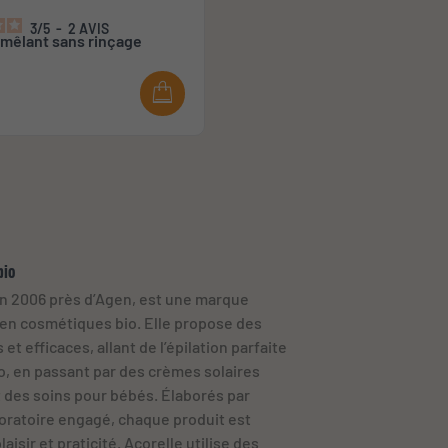
3
/
5
-
2
AVIS
mêlant sans rinçage
bio
en 2006 près d’Agen, est une marque
 en cosmétiques bio. Elle propose des
et efficaces, allant de l’épilation parfaite
o, en passant par des crèmes solaires
t des soins pour bébés. Élaborés par
oratoire engagé, chaque produit est
aisir et praticité. Acorelle utilise des