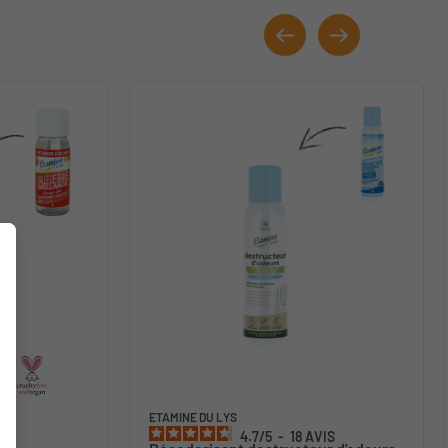
e
ETAMINE DU LYS
4.7
/
5
-
18
AVIS