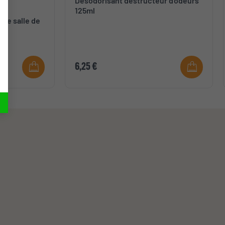
Désodorisant destructeur d'odeurs
125ml
IS
nce salle de
6,25 €