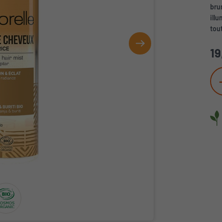
bru
ill
tout
19