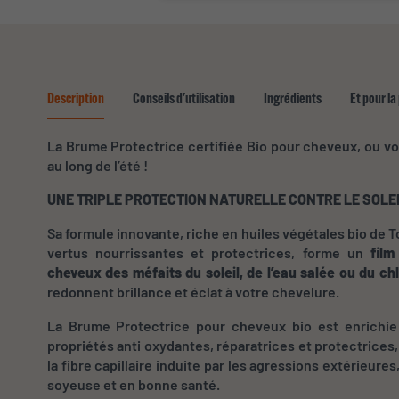
Description
Conseils d'utilisation
Ingrédients
Et pour la
La Brume Protectrice certifiée Bio pour cheveux, ou votr
au long de l’été !
UNE TRIPLE PROTECTION NATURELLE CONTRE LE SOLEIL
Sa formule innovante, riche en huiles végétales bio de To
vertus nourrissantes et protectrices, forme un
fil
cheveux des méfaits du soleil, de l’eau salée ou du ch
redonnent brillance et éclat à votre chevelure.
La Brume Protectrice pour cheveux bio est enrichie d
propriétés anti oxydantes, réparatrices et protectrices
la fibre capillaire induite par les agressions extérieure
soyeuse et en bonne santé.