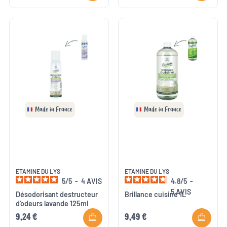
Made in France
Made in France
ETAMINE DU LYS
ETAMINE DU LYS
5
/
5
-
4
AVIS
4.8
/
5
-
5
AVIS
Désodorisant destructeur
Brillance cuisine 1L
d'odeurs lavande 125ml
9,24 €
9,49 €