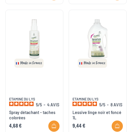
Made in France
Made in France
ETAMINE DU LYS
ETAMINE DU LYS
5
/
5
-
4
AVIS
5
/
5
-
8
AVIS
Spray détachant - taches
Lessive linge noir et foncé
colorées
1L
4,68 €
9,44 €