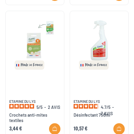
Made in France
Made in France
ETAMINE DU LYS
ETAMINE DU LYS
5
/
5
-
2
AVIS
4.7
/
5
-
7
AVIS
Crochets anti-mites
Désinfectant 750ml
textiles
3,44 €
10,57 €