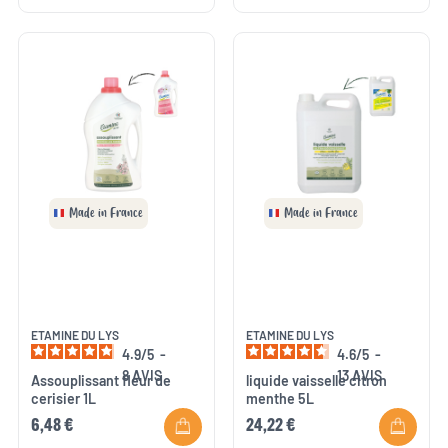
Made in France
Made in France
ETAMINE DU LYS
ETAMINE DU LYS
4.9
/
5
-
4.6
/
5
-
8
AVIS
13
AVIS
Assouplissant fleur de
liquide vaisselle citron
cerisier 1L
menthe 5L
6,48 €
24,22 €