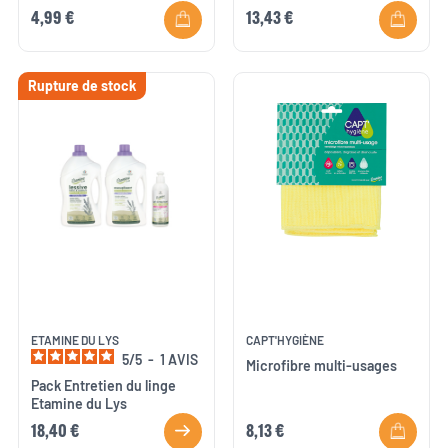
4,99 €
13,43 €
Rupture de stock
ETAMINE DU LYS
CAPT'HYGIÈNE
5
/
5
-
1
AVIS
Microfibre multi-usages
Pack Entretien du linge
Etamine du Lys
18,40 €
8,13 €