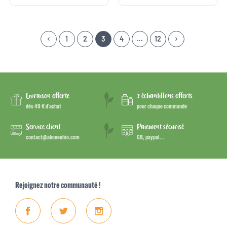
1
2
3
4
…
12
keyboard_arrow_left
keyboard_arrow_right
Précédent
Suivant
Livraison offerte
3 échantillons offerts
dès 49 € d’achat
pour chaque commande
Service client
Paiement sécurisé
contact@aboneobio.com
CB, paypal...
Rejoignez notre communauté !
Facebook
Twitter
Instagram