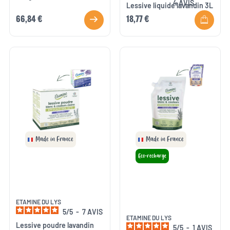
4
AVIS
Lessive liquide lavandin 3L
66,84 €
18,77 €
Made in France
Made in France
Eco-recharge
ETAMINE DU LYS
5
/
5
-
7
AVIS
ETAMINE DU LYS
Lessive poudre lavandin
5
/
5
-
1
AVIS