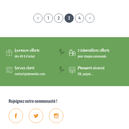
1
2
3
4
keyboard_arrow_left
keyboard_arrow_right
Précédent
Suivant
Livraison offerte
3 échantillons offerts
dès 49 € d’achat
pour chaque commande
Service client
Paiement sécurisé
contact@aboneobio.com
CB, paypal...
Rejoignez notre communauté !
Facebook
Twitter
Instagram