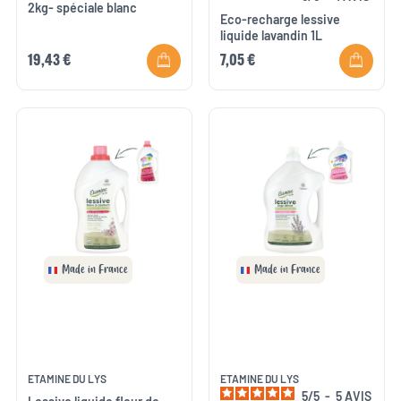
2kg- spéciale blanc
Eco-recharge lessive
liquide lavandin 1L
19,43 €
7,05 €
Made in France
Made in France
ETAMINE DU LYS
ETAMINE DU LYS
5
/
5
-
5
AVIS