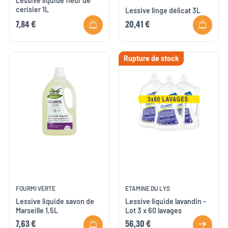
Lessive liquide fleur de
cerisier 1L
Lessive linge délicat 3L
7,84 €
20,41 €
Rupture de stock
FOURMI VERTE
ETAMINE DU LYS
Lessive liquide savon de
Lessive liquide lavandin -
Marseille 1,5L
Lot 3 x 60 lavages
7,63 €
56,30 €