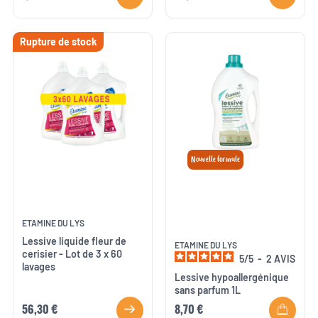
Rupture de stock
Nouvelle formule
ETAMINE DU LYS
Lessive liquide fleur de
ETAMINE DU LYS
cerisier - Lot de 3 x 60
5
/
5
-
2
AVIS
lavages
Lessive hypoallergénique
sans parfum 1L
56,30 €
8,70 €