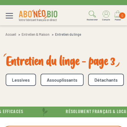
0
Rechercher
Compte
Panier
Accueil
Entretien & Maison
Entretien du linge
Entretien du linge - page 3
Lessives
Assouplissants
Détachants
FFICACES
RÉSOLUMENT FRANÇAIS & LOCAL