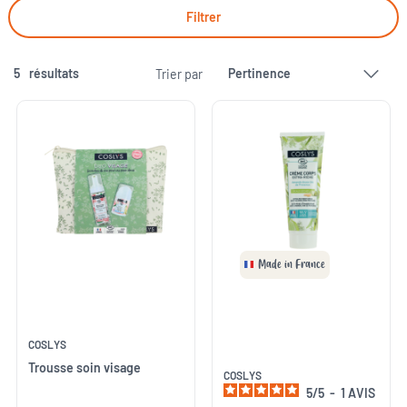
Filtrer
5
résultats
Trier par
Made in France
COSLYS
Trousse soin visage
COSLYS
5
/
5
-
1
AVIS