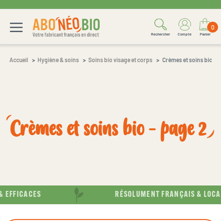
0
Rechercher
Compte
Panier
Accueil
Hygiène & soins
Soins bio visage et corps
Crèmes et soins bio
Crèmes et soins bio - page 2
EFFICACES
RÉSOLUMENT FRANÇAIS & LOCAL