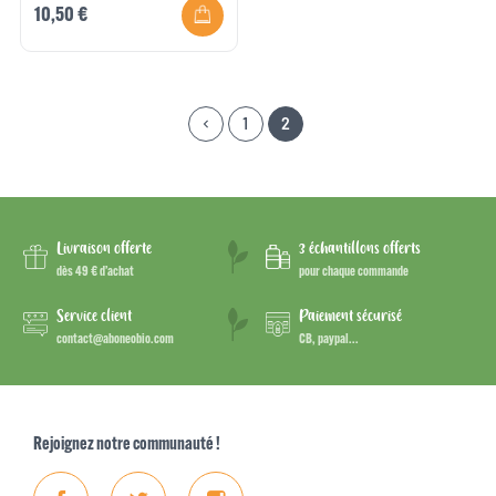
10,50 €
1
2
keyboard_arrow_left
Précédent
Livraison offerte
3 échantillons offerts
dès 49 € d’achat
pour chaque commande
Service client
Paiement sécurisé
contact@aboneobio.com
CB, paypal...
Rejoignez notre communauté !