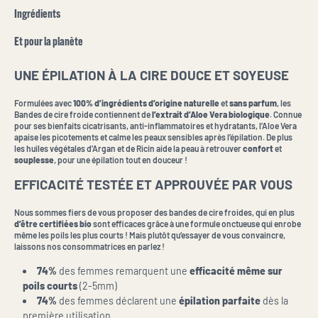
Ingrédients
Et pour la planète
UNE ÉPILATION À LA CIRE DOUCE ET SOYEUSE
Formulées avec
100% d’ingrédients d’origine naturelle
et
sans parfum
, les
Bandes de cire froide contiennent de
l’extrait d’Aloe Vera biologique
. Connue
pour ses bienfaits cicatrisants, anti-inflammatoires et hydratants, l’Aloe Vera
apaise les picotements et calme les peaux sensibles après l’épilation. De plus
les huiles végétales d’Argan et de Ricin aide la peau à retrouver
confort
et
souplesse
, pour une épilation tout en douceur !
EFFICACITÉ TESTÉE ET APPROUVÉE PAR VOUS
Nous sommes fiers de vous proposer des bandes de cire froides, qui en plus
d’être certifiées bio
sont efficaces grâce à une formule onctueuse qui enrobe
même les poils les plus courts ! Mais plutôt qu’essayer de vous convaincre,
laissons nos consommatrices en parlez !
74%
des femmes remarquent une
efficacité même sur
poils courts
(2-5mm)
74%
des femmes déclarent une
épilation parfaite
dès la
première utilisation