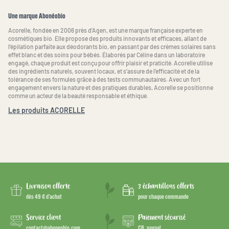
Une marque Abonéobio
Acorelle, fondée en 2006 près d’Agen, est une marque française experte en
cosmétiques bio. Elle propose des produits innovants et efficaces, allant de
l’épilation parfaite aux déodorants bio, en passant par des crèmes solaires sans
effet blanc et des soins pour bébés. Élaborés par Céline dans un laboratoire
engagé, chaque produit est conçu pour offrir plaisir et praticité. Acorelle utilise
des ingrédients naturels, souvent locaux, et s’assure de l’efficacité et de la
tolérance de ses formules grâce à des tests communautaires. Avec un fort
engagement envers la nature et des pratiques durables, Acorelle se positionne
comme un acteur de la beauté responsable et éthique.
Les produits ACORELLE
Livraison offerte
3 échantillons offerts
dès 49 € d’achat
pour chaque commande
Service client
Paiement sécurisé
contact@aboneobio.com
CB, paypal...