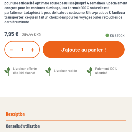
pour une
efficacité optimale
et une peau lisse
jusqu'à 4 semaines
. Spécialement
conçues pour les contours du visage, leur formule 100% naturelle est
parfaitement adaptée à la peau délicate de cette zone. Ultra-pratique &
faciles à
transporter
, ce qui en fait un choix idéal pour les voyages ou les retouches de
dernière minute !
7,95 €
294,44 € KG
fiber_manual_record
EN STOCK
-
+
J’ajoute au panier !
Livraison offerte
Paiement 100%
Livraison rapide
dès 49€ d’achat
sécurisé
Description
Conseils d'utilisation