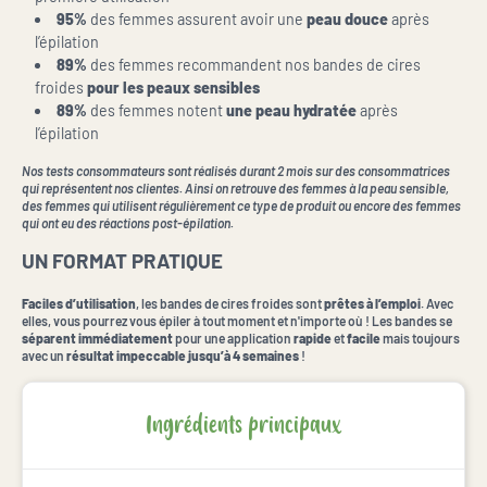
95%
des femmes assurent avoir une
peau douce
après
l’épilation
89%
des femmes recommandent nos bandes de cires
froides
pour les peaux sensibles
89%
des femmes notent
une peau hydratée
après
l’épilation
Nos tests consommateurs sont réalisés durant 2 mois sur des consommatrices
qui représentent nos clientes. Ainsi on retrouve des femmes à la peau sensible,
des femmes qui utilisent régulièrement ce type de produit ou encore des femmes
qui ont eu des réactions post-épilation.
UN FORMAT PRATIQUE
Faciles d’utilisation
, les bandes de cires froides sont
prêtes à l’emploi
. Avec
elles, vous pourrez vous épiler à tout moment et n'importe où ! Les bandes se
séparent immédiatement
pour une application
rapide
et
facile
mais toujours
avec un
résultat impeccable jusqu’à 4 semaines
!
Ingrédients principaux