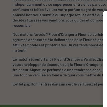
indépendamment ou se superposer entre elles par duo. C
parfumés et faites évoluer votre parfum au gré de vos
comme bon vous semble ou superposez-les entre eux. Fee
décidez ! Laissez vos émotions vous guider et composez
ressemble.
Nos matchs favoris ? Fleur d’Oranger x Fleur de cerisier.
agrumes connectée à la délicatesse de la Fleur de ceris
effluves florales et printanières. Un véritable boost de s
instant !
Le match réconfortant ? Fleur d’Oranger x Vanille. L’Eau
vous envelopper de douceur, puis la Fleur d’Oranger pou
fraicheur. Signature parfumée d’une tendresse absolue, 
une touche vanillée en fond a de quoi vous mettre du b
L’effet papillon : entrez dans un cercle vertueux et pen