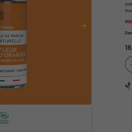
sole
insu
MOO
Fami
16