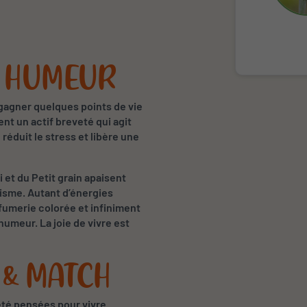
E HUMEUR
egagner quelques points de vie
nt un actif breveté qui agit
éduit le stress et libère une
i et du Petit grain apaisent
misme. Autant d’énergies
fumerie colorée et infiniment
humeur. La joie de vivre est
 & MATCH
été pensées pour vivre