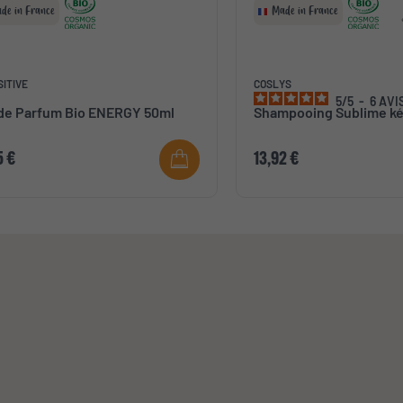
de in France
Made in France
SITIVE
COSLYS
5
/
5
-
6
AVI
de Parfum Bio ENERGY 50ml
Shampooing Sublime ké
5 €
13,92 €