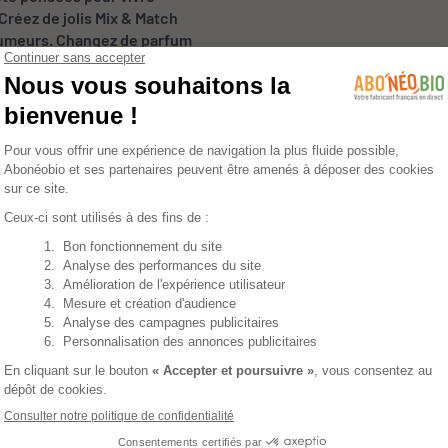
réez de jolis Mix & Match
 humeurs. Changez de parfum
l free, c’est vous qui
 la senteur qui vous
 Toute la fraîcheur des
ier, pour un parfum aux
érénité & joie de vivre en un
 de parfum Love d’abord, pour
r libérer son onde de
ce sillage solaire pimpé par
aume au cœur.
sez à recharger votre parfum !