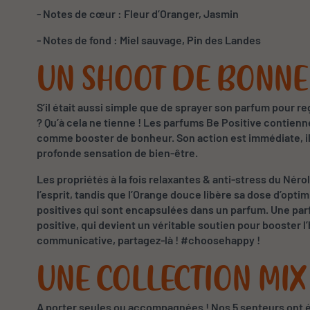
-
Notes de cœur : Fleur d’Oranger, Jasmin
-
Notes de fond : Miel sauvage, Pin des Landes
UN SHOOT DE BONN
S’il était aussi simple que de sprayer son parfum pour r
? Qu’à cela ne tienne ! Les parfums Be Positive contienne
comme booster de bonheur. Son action est immédiate, il r
profonde sensation de bien-être.
Les propriétés à la fois relaxantes & anti-stress du Nérol
l’esprit, tandis que l’Orange douce libère sa dose d’opti
positives qui sont encapsulées dans un parfum. Une par
positive, qui devient un véritable soutien pour booster l’
communicative, partagez-là ! #choosehappy !
UNE COLLECTION MIX
A porter seules ou accompagnées ! Nos 5 senteurs ont 