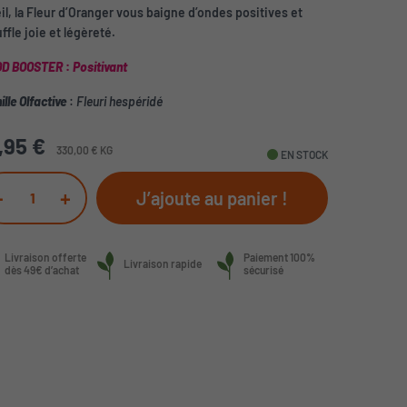
il, la Fleur d’Oranger vous baigne d’ondes positives et
ffle joie et légèreté.
D BOOSTER
:
Positivant
lle Olfactive
:
Fleuri hespéridé
,95 €
330,00 € KG
fiber_manual_record
EN STOCK
-
+
J’ajoute au panier !
Livraison offerte
Paiement 100%
Livraison rapide
dès 49€ d’achat
sécurisé