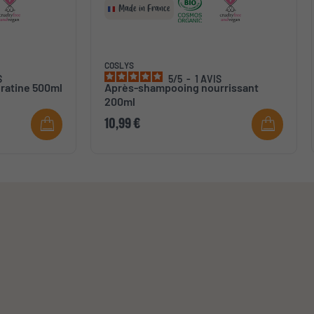
Made in France
COSLYS
S
5
/
5
-
1
AVIS
ratine 500ml
Après-shampooing nourrissant
200ml
10,99 €