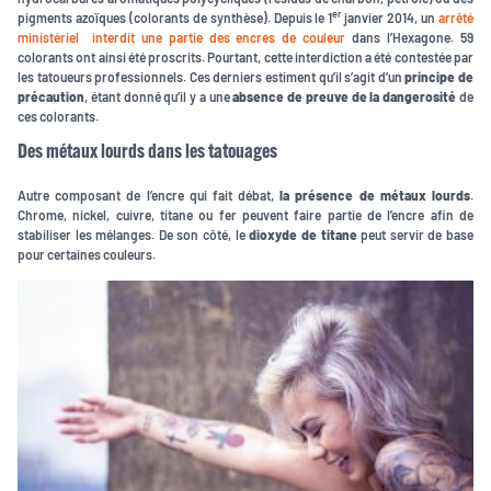
er
pigments azoïques (colorants de synthèse). Depuis le 1
janvier 2014, un
arrêté
ministériel interdit une partie des encres de couleur
dans l’Hexagone. 59
colorants ont ainsi été proscrits. Pourtant, cette interdiction a été contestée par
les tatoueurs professionnels. Ces derniers estiment qu’il s’agit d’un
principe de
précaution
, étant donné qu’il y a une
absence de preuve de la dangerosité
de
ces colorants.
Des métaux lourds dans les tatouages
Autre composant de l’encre qui fait débat,
la présence de métaux lourds
.
Chrome, nickel, cuivre, titane ou fer peuvent faire partie de l’encre afin de
stabiliser les mélanges. De son côté, le
dioxyde de titane
peut servir de base
pour certaines couleurs.