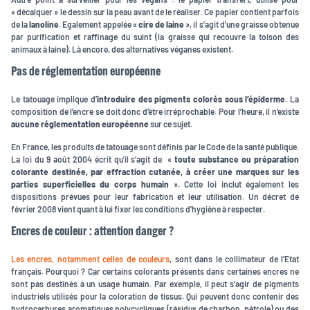
« décalquer » le dessin sur la peau avant de le réaliser. Ce papier contient parfois
de la
lanoline
. Egalement appelée «
cire de laine
», il s’agit d’une graisse obtenue
par purification et raffinage du suint (la graisse qui recouvre la toison des
animaux à laine). Là encore, des alternatives véganes existent.
Pas de réglementation européenne
Le tatouage implique d’
introduire des pigments colorés sous l’épiderme
. La
composition de l’encre se doit donc d’être irréprochable. Pour l’heure, il n’existe
aucune réglementation européenne
sur ce sujet.
En France, les produits de tatouage sont définis par le Code de la santé publique.
La loi du 9 août 2004 écrit qu’il s’agit de «
toute substance ou préparation
colorante destinée, par effraction cutanée, à créer une marques sur les
parties superficielles du corps humain
». Cette loi inclut également les
dispositions prévues pour leur fabrication et leur utilisation. Un décret de
février 2008 vient quant à lui fixer les conditions d’hygiène à respecter.
Encres de couleur : attention danger ?
Les encres, notamment celles de couleurs
, sont dans le collimateur de l’Etat
français. Pourquoi ? Car certains colorants présents dans certaines encres ne
sont pas destinés à un usage humain. Par exemple, il peut s’agir de pigments
industriels utilisés pour la coloration de tissus. Qui peuvent donc contenir des
hydrocarbures aromatiques polycycliques (résidus de charbon, pétrole) ou des