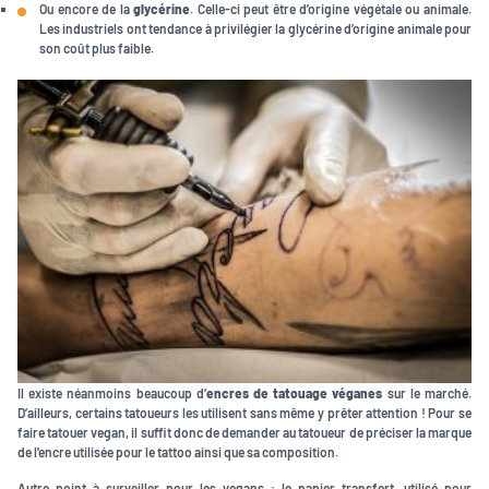
Ou encore de la
glycérine
. Celle-ci peut être d’origine végétale ou animale.
Les industriels ont tendance à privilégier la glycérine d’origine animale pour
son coût plus faible.
Il existe néanmoins beaucoup d’
encres de tatouage véganes
sur le marché.
D’ailleurs, certains tatoueurs les utilisent sans même y prêter attention ! Pour se
faire tatouer vegan, il suffit donc de demander au tatoueur de préciser la marque
de l'encre utilisée pour le tattoo ainsi que sa composition.
Autre point à surveiller pour les vegans : le papier transfert, utilisé pour