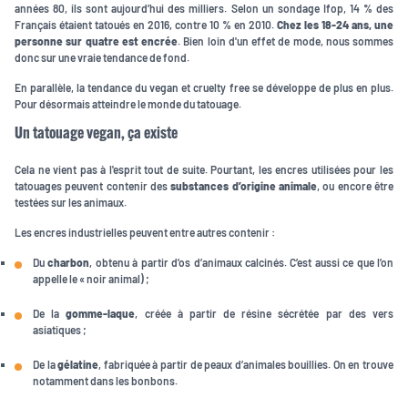
années 80, ils sont aujourd’hui des milliers. Selon un sondage Ifop, 14 % des
Français étaient tatoués en 2016, contre 10 % en 2010.
Chez les 18-24 ans, une
personne sur quatre est encrée
. Bien loin d'un effet de mode, nous sommes
donc sur une vraie tendance de fond.
En parallèle, la tendance du vegan et cruelty free se développe de plus en plus.
Pour désormais atteindre le monde du tatouage.
Un tatouage vegan, ça existe
Cela ne vient pas à l'esprit tout de suite. Pourtant, les encres utilisées pour les
tatouages peuvent contenir des
substances d’origine animale
, ou encore être
testées sur les animaux.
Les encres industrielles peuvent entre autres contenir :
Du
charbon
, obtenu à partir d’os d’animaux calcinés. C’est aussi ce que l’on
appelle le « noir animal) ;
De la
gomme-laque
, créée à partir de résine sécrétée par des vers
asiatiques ;
De la
gélatine
, fabriquée à partir de peaux d’animales bouillies. On en trouve
notamment dans les bonbons.