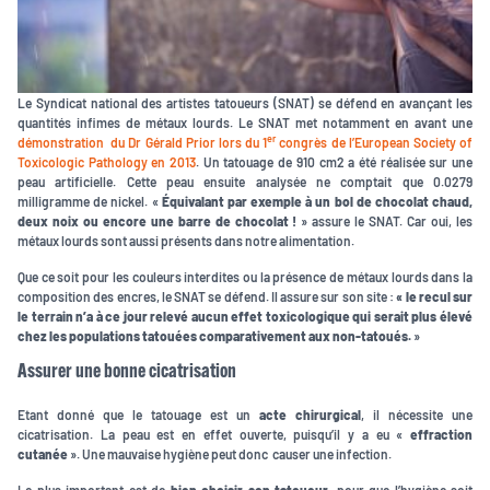
Le Syndicat national des artistes tatoueurs (SNAT) se défend en avançant les
quantités infimes de métaux lourds. Le SNAT met notamment en avant une
er
démonstration du Dr Gérald Prior lors du 1
congrès de l’European Society of
Toxicologic Pathology en 2013
. Un tatouage de 910 cm2 a été réalisée sur une
peau artificielle. Cette peau ensuite analysée ne comptait que 0.0279
milligramme de nickel. «
Équivalant par exemple à un bol de chocolat chaud,
deux noix ou encore une barre de chocolat !
» assure le SNAT. Car oui, les
métaux lourds sont aussi présents dans notre alimentation.
Que ce soit pour les couleurs interdites ou la présence de métaux lourds dans la
composition des encres, le SNAT se défend. Il assure sur son site :
« le recul sur
le terrain n’a à ce jour relevé aucun effet toxicologique qui serait plus élevé
chez les populations tatouées comparativement aux non-tatoués.
»
Assurer une bonne cicatrisation
Etant donné que le tatouage est un
acte chirurgical
, il nécessite une
cicatrisation. La peau est en effet ouverte, puisqu’il y a eu «
effraction
cutanée
». Une mauvaise hygiène peut donc causer une infection.
Le plus important est de
bien choisir son tatoueur
, pour que l’hygiène soit