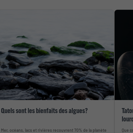
Quels sont les bienfaits des algues?
Tato
lour
Mer, océans, lacs et rivières recouvrent 70% de la planète
Que co