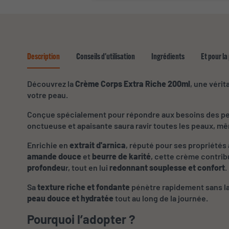
Description
Conseils d'utilisation
Ingrédients
Et pour la
Découvrez la
Crème Corps Extra Riche 200ml
, une véri
votre peau.
Conçue spécialement pour répondre aux besoins des p
onctueuse et apaisante saura ravir toutes les peaux, mê
Enrichie en
extrait d'arnica
, réputé pour ses propriétés 
amande douce
et
beurre de karité
, cette crème contrib
profondeu
r, tout en lui
redonnant souplesse et confort
.
Sa
texture riche et fondante
pénètre rapidement sans lai
peau douce et hydratée
tout au long de la journée.
Pourquoi l’adopter ?