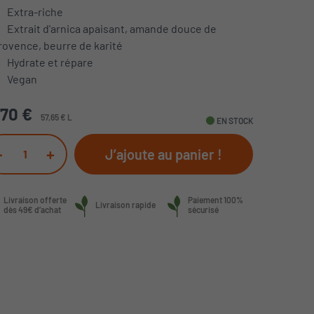
Extra-riche
Extrait d'arnica apaisant, amande douce de
rovence, beurre de karité
Hydrate et répare
Vegan
,70 €
57,65 € L
fiber_manual_record
EN STOCK
-
+
J’ajoute au panier !
Livraison offerte
Paiement 100%
Livraison rapide
dès 49€ d’achat
sécurisé