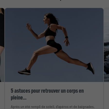
5 astuces pour retrouver un corps en
pleine...
Après un été rempli de soleil, d'apéros et de baignades,