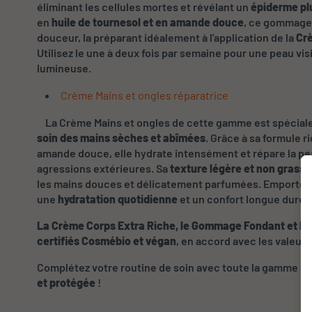
éliminant les cellules mortes et révélant un
épiderme plu
en
huile de tournesol et en amande douce
, ce gommage 
douceur, la préparant idéalement à l'application de la
Cr
Utilisez le une à deux fois par semaine pour une peau vi
lumineuse.
Crème Mains et ongles réparatrice
La Crème Mains et ongles de cette gamme est spécia
soin des mains sèches et abîmées
. Grâce à sa formule r
amande douce, elle hydrate intensément et répare la pe
agressions extérieures. Sa
texture légère et non grass
les mains douces et délicatement parfumées. Emportez 
une
hydratation quotidienne
et un confort longue durée
La Crème Corps Extra Riche, le Gommage Fondant et la
certifiés Cosmébio et végan
, en accord avec les valeurs
Complétez votre routine de soin avec toute la gamme p
et protégée
!