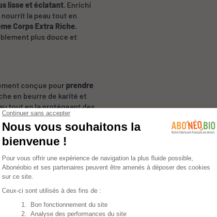
s lisse et éclatant
. Enrichi
nourrit la peau tout en
ème Corps Extra Riche
.
siblement plus douce et
lement conçue pour
prendre
iche en beurre de karité et
au tout en la protégeant des
e pénètre rapidement
, laissant
là partout avec vous pour
.
 Crème Mains sont tous
 de la marque Coslys.
our une
peau douce, hydratée