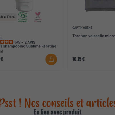
de in France
CAPT'HYGIÈNE
Torchon vaisselle micro
YS
5
/
5
-
2
AVIS
s shampooing Sublime kératine
ml
 €
10,15 €
Psst ! Nos conseils et article
En lien avec produit