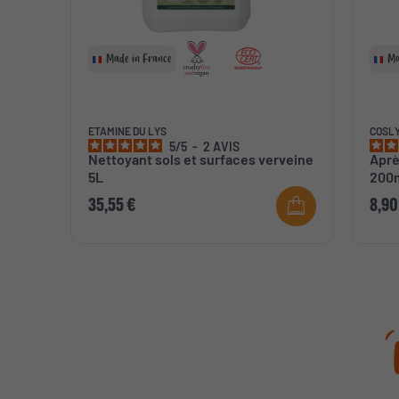
Made in France
Ma
ETAMINE DU LYS
COSL
5
/
5
-
2
AVIS
Nettoyant sols et surfaces verveine
Aprè
5L
200
35,55 €
8,90