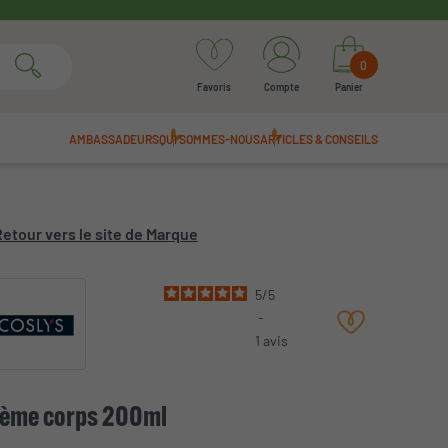
0
Favoris
Compte
Panier
AMBASSADEURS
QUI SOMMES-NOUS
ARTICLES & CONSEILS
etour vers le site de Marque
5
/
5
-
1
avis
ème corps 200ml