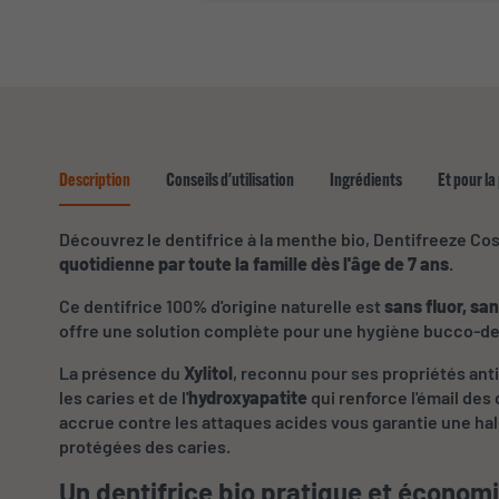
Description
Conseils d'utilisation
Ingrédients
Et pour la
Découvrez le dentifrice à la menthe bio, Dentifreeze Cos
quotidienne par toute la famille dès l'âge de 7 ans
.
Ce dentifrice 100% d'origine naturelle est
sans fluor, san
offre une solution complète pour une hygiène bucco-de
La présence du
Xylitol
, reconnu pour ses propriétés anti
les caries et de l'
hydroxyapatite
qui renforce l'émail des
accrue contre les attaques acides vous garantie une hal
protégées des caries.
Un dentifrice bio pratique et économ