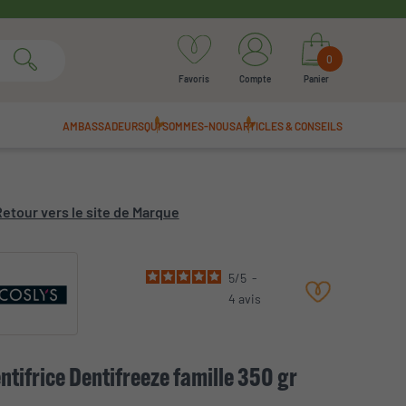
0
Favoris
Compte
Panier
AMBASSADEURS
QUI SOMMES-NOUS
ARTICLES & CONSEILS
etour vers le site de Marque
5
/
5
-
4
avis
ntifrice Dentifreeze famille 350 gr