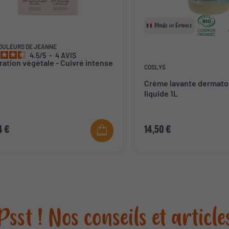
Made in France
OULEURS DE JEANNE
4.5
/
5
-
4
AVIS
ration végétale - Cuivré intense
COSLYS
Crème lavante dermato
liquide 1L
4 €
14,50 €
Psst ! Nos conseils et article