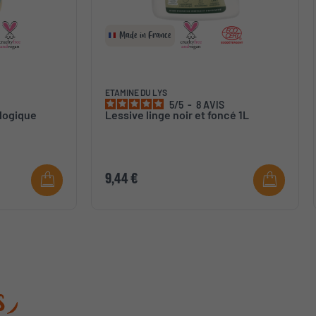
Made in France
ETAMINE DU LYS
5
/
5
-
8
AVIS
logique
Lessive linge noir et foncé 1L
9,44 €
s