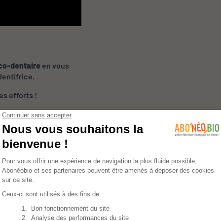
co-dentaire
en vous
dentifrice.
s efforts !
 plastique 100% recyclé est
urable et respectueuse de
 testé sur animaux.