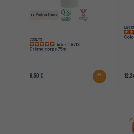
Made in France
LES C
Colo
COSLYS
5
/
5
-
1
AVIS
Crème corps 75ml
6,50 €
12,2