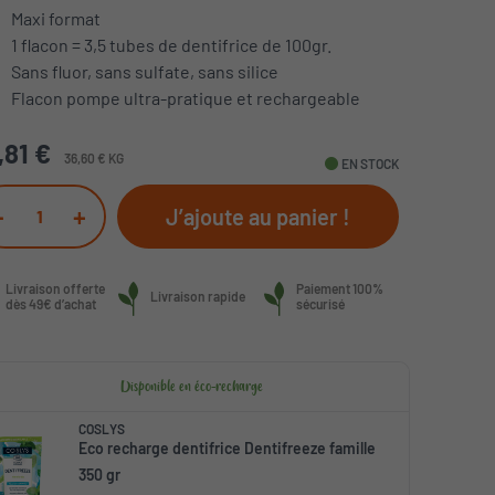
Maxi format
1 flacon = 3,5 tubes de dentifrice de 100gr.
Sans fluor, sans sulfate, sans silice
Flacon pompe ultra-pratique et rechargeable
,81 €
36,60 € KG
fiber_manual_record
EN STOCK
-
+
J’ajoute au panier !
Livraison offerte
Paiement 100%
Livraison rapide
dès 49€ d’achat
sécurisé
Disponible en éco-recharge
COSLYS
Eco recharge dentifrice Dentifreeze famille
350 gr