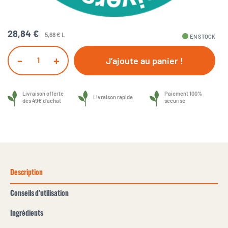
28,84 €
5,68 € L
fiber_manual_record
EN STOCK
-
+
J’ajoute au panier !
Livraison offerte
Paiement 100%
Livraison rapide
dès 49€ d’achat
sécurisé
Description
Conseils d'utilisation
Ingrédients