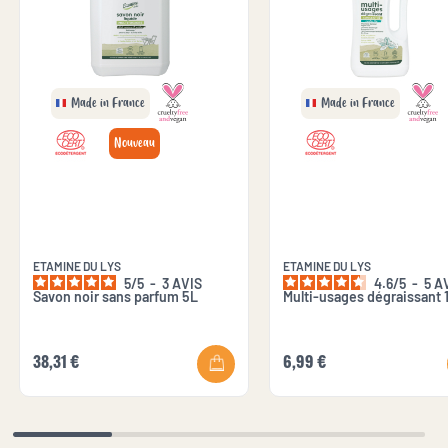
Made in France
Made in France
Nouveau
ETAMINE DU LYS
ETAMINE DU LYS
5
/
5
-
3
AVIS
4.6
/
5
-
5
A
Savon noir sans parfum 5L
Multi-usages dégraissant 
38,31 €
6,99 €