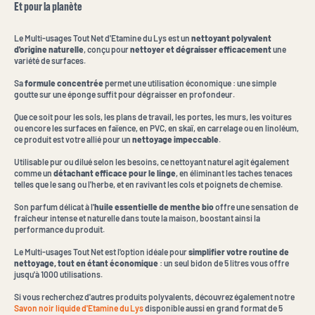
Et pour la planète
Le Multi-usages Tout Net d'Etamine du Lys est un
nettoyant polyvalent
d'origine naturelle
, conçu pour
nettoyer et dégraisser efficacement
une
variété de surfaces.
Sa
formule concentrée
permet une utilisation économique : une simple
goutte sur une éponge suffit pour dégraisser en profondeur.
Que ce soit pour les sols, les plans de travail, les portes, les murs, les voitures
ou encore les surfaces en faïence, en PVC, en skaï, en carrelage ou en linoléum,
ce produit est votre allié pour un
nettoyage impeccable
.
Utilisable pur ou dilué selon les besoins, ce nettoyant naturel agit également
comme un
détachant efficace pour le linge
, en éliminant les taches tenaces
telles que le sang ou l'herbe, et en ravivant les cols et poignets de chemise.
Son parfum délicat à l'
huile essentielle de menthe bio
offre une sensation de
fraîcheur intense et naturelle dans toute la maison, boostant ainsi la
performance du produit.
Le Multi-usages Tout Net est l'option idéale pour
simplifier votre routine de
nettoyage, tout en étant économique
: un seul bidon de 5 litres vous offre
jusqu'à 1000 utilisations.
Si vous recherchez d'autres produits polyvalents, découvrez également notre
Savon noir liquide d'Etamine du Lys
disponible aussi en grand format de 5