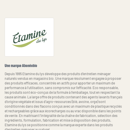
Une marque Abonéobio
Depuis 1995 Etamine du lys développe des produits d’entretien ménager
naturels vendus en magasins bio. Une marque résolument engagée à proposer
des produits efficaces, concentrés en actifs pour apporter un maximum de
performance à l’utilisation, sans compromis sur l’efficacité. Eco responsable,
les produits sont éco-conçus de la formule à l’emballage, tout en respectant la
cause animale. La large offre de produits contenant des agents lavants français
d’origine végétale et issus d’agro-ressources (blé, avoine, orge) sont
conditionnés dans des flacons conçus avec un maximum de plastique recyclés
et rechargeables grâce aux écorecharges ou au vrac disponible dans les points
de vente. En maitrisant l’intégralité de la chaîne de fabrication, sélection des
ingrédients, formulation, fabrication et mise à disposition des produits,
Etamine du lys se positionne comme la marque experte dans les produits
d’entretien ménager au naturel.