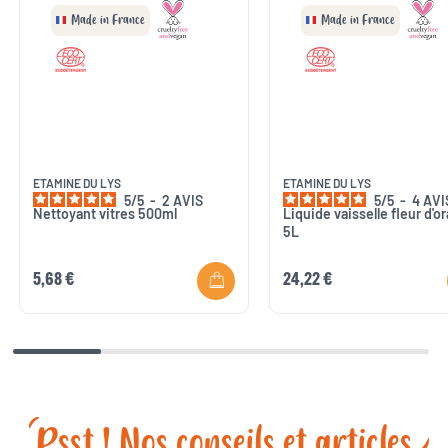
Made in France
Made in France
ETAMINE DU LYS
ETAMINE DU LYS
5
/
5
-
2
AVIS
5
/
5
-
4
AVI
Nettoyant vitres 500ml
Liquide vaisselle fleur d'o
5L
5,68 €
24,22 €
Psst ! Nos conseils et articles