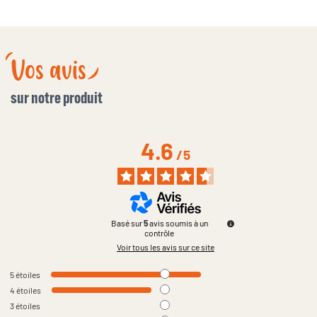
Vos avis
sur notre produit
4.6
/
5
Basé sur
5
avis soumis à un
contrôle
Voir tous les avis sur ce site
5
étoiles
4
étoiles
3
étoiles