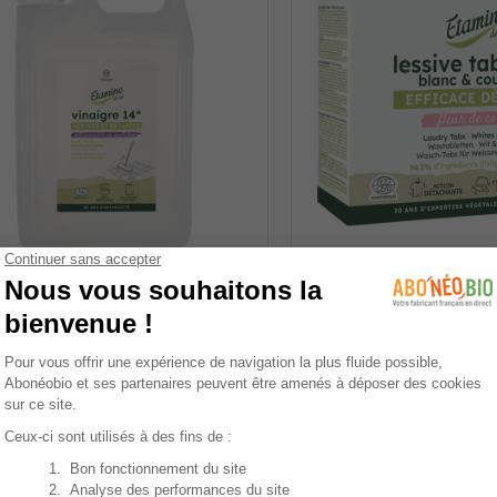
eau
Made in France
NE DU LYS
ETAMINE DU LYS
5
/
5
-
2
AVI
igre 14° 5L
Lessive tablettes blanc
fleur de coton
3 €
11,41 €