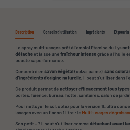
Description
Conseils d'utilisation
Ingrédients
Et pour la
Le spray multi-usages prêt à l’emploi Etamine du Lys
net
détache
et laisse une
fraîcheur intense
grâce à l’huile 
booste sa performance.
Concentré en
savon végétal
(colza, palme),
sans colora
d’ingrédients d’origine naturelle
, il peut s’utiliser dans
Ce produit permet de
nettoyer efficacement tous types
portes, faïence, bureau, hotte, sanitaires, salon de jardin
Pour nettoyer le sol, optez pour la version 1L ultra conc
lavages avec un flacon 1 litre : le
Multi-usages dégraissa
Son petit + ? Il peut s’utiliser comme
détachant avant la
simplement sur la tache à traiter.