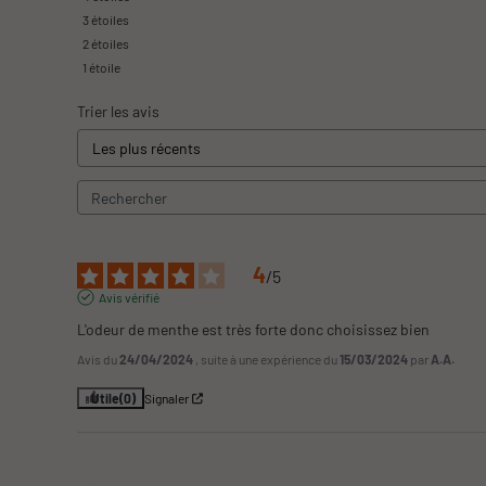
3
étoiles
2
étoiles
1
étoile
Trier les avis
4
/
5
Avis vérifié
L'odeur de menthe est très forte donc choisissez bien
Avis du
24/04/2024
, suite à une expérience du
15/03/2024
par
A.A.
Utile
(0)
Signaler