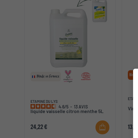
Nouv
Made in France
ETAMI
ETAMINE DU LYS
4.6
/
5
-
13
AVIS
Vina
liquide vaisselle citron menthe 5L
24,22 €
13,4