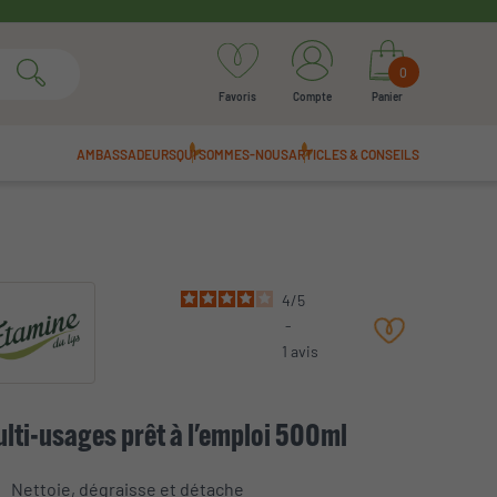
0
Favoris
Compte
Panier
AMBASSADEURS
QUI SOMMES-NOUS
ARTICLES & CONSEILS
4
/
5
-
1
avis
lti-usages prêt à l'emploi 500ml
Nettoie, dégraisse et détache