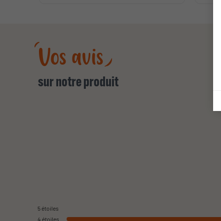
Vos avis
sur notre produit
5
étoiles
4
étoiles