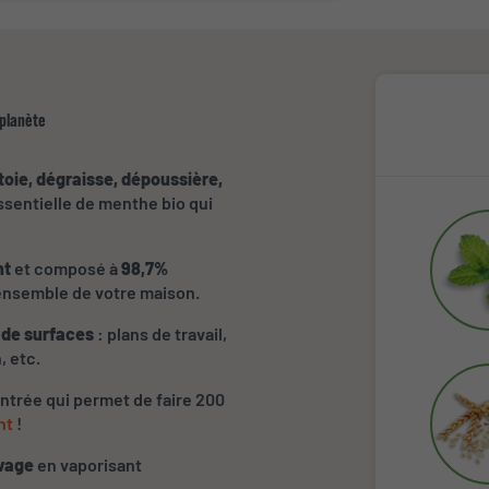
 planète
toie, dégraisse, dépoussière,
essentielle de menthe bio qui
nt
et composé à
98,7%
 l’ensemble de votre maison.
 de surfaces
: plans de travail,
, etc.
entrée qui permet de faire 200
nt
!
vage
en vaporisant