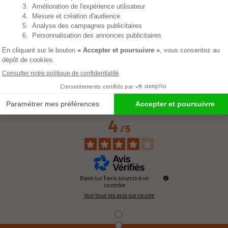
4
/
5
Basé sur
1
avis soumis à un
contrôle
Voir tous les avis sur ce site