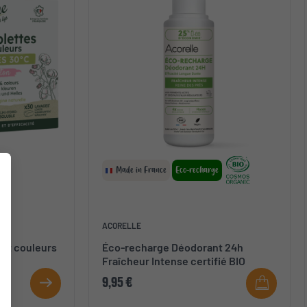
Made in France
Eco-recharge
ACORELLE
S
 et couleurs
Éco-recharge Déodorant 24h
Fraîcheur Intense certifié BIO
9,95 €