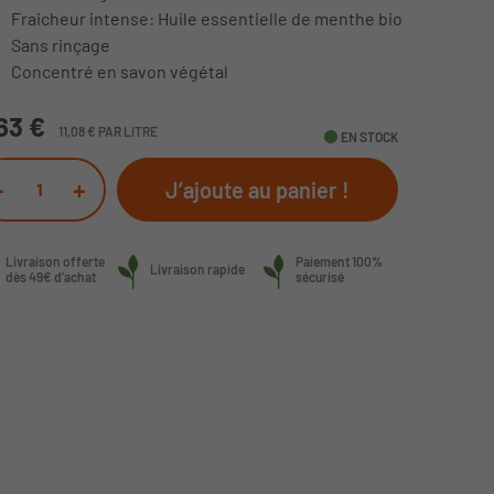
Fraicheur intense: Huile essentielle de menthe bio
Sans rinçage
Concentré en savon végétal
63 €
11,08 € PAR LITRE
fiber_manual_record
EN STOCK
-
+
J’ajoute au panier !
Livraison offerte
Paiement 100%
Livraison rapide
dès 49€ d’achat
sécurisé