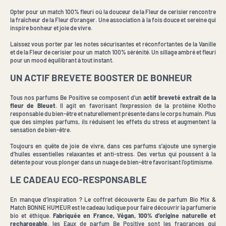
Opter pour un match 100% fleuri où la douceur de la Fleur de cerisier rencontre
la fraîcheur de la Fleur d’oranger. Une association à la fois douce et sereine qui
inspire bonheur et joie de vivre.
Laissez vous porter par les notes sécurisantes et réconfortantes de la Vanille
et de la Fleur de cerisier pour un match 100% sérénité. Un sillage ambré et fleuri
pour un mood équilibrant à tout instant.
UN ACTIF BREVETE BOOSTER DE BONHEUR
Tous nos parfums Be Positive se composent d’un
actif breveté extrait de la
fleur de Bleuet
. Il agit en favorisant l’expression de la protéine Klotho
responsable du bien-être et naturellement présente dans le corps humain. Plus
que des simples parfums, ils réduisent les effets du stress et augmentent la
sensation de bien-être.
Toujours en quête de joie de vivre, dans ces parfums s’ajoute une synergie
d’huiles essentielles relaxantes et anti-stress. Des vertus qui poussent à la
détente pour vous plonger dans un nuage de bien-être favorisant l’optimisme.
LE CADEAU ECO-RESPONSABLE
En manque d’inspiration ? Le coffret découverte Eau de parfum Bio Mix &
Match BONNE HUMEUR est le cadeau ludique pour faire découvrir la parfumerie
bio et éthique.
Fabriquée en France, Végan, 100% d’origine naturelle et
rechargeable
, les Eaux de parfum Be Positive sont les fragrances qui