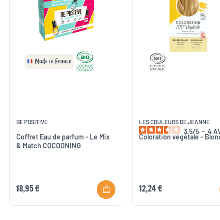
Made in France
BE POSITIVE
LES COULEURS DE JEANNE
3.5
/
5
-
4
A
Coffret Eau de parfum - Le Mix
Coloration végétale - Blon
& Match COCOONING
18,95 €
12,24 €