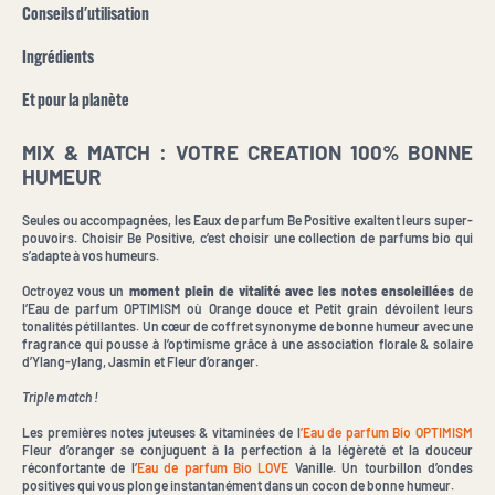
Conseils d'utilisation
Ingrédients
Et pour la planète
MIX & MATCH : VOTRE CREATION 100% BONNE
HUMEUR
Seules ou accompagnées, les Eaux de parfum Be Positive exaltent leurs super-
pouvoirs. Choisir Be Positive, c’est choisir une collection de parfums bio qui
s’adapte à vos humeurs.
Octroyez vous un
moment plein de vitalité avec les notes ensoleillées
de
l’Eau de parfum OPTIMISM où Orange douce et Petit grain dévoilent leurs
tonalités pétillantes. Un cœur de coffret synonyme de bonne humeur avec une
fragrance qui pousse à l’optimisme grâce à une association florale & solaire
d’Ylang-ylang, Jasmin et Fleur d’oranger.
Triple match !
Les premières notes juteuses & vitaminées de l
’Eau de parfum Bio OPTIMISM
Fleur d’oranger se conjuguent à la perfection à la légèreté et la douceur
réconfortante de l’
Eau de parfum Bio LOVE
Vanille. Un tourbillon d’ondes
positives qui vous plonge instantanément dans un cocon de bonne humeur.