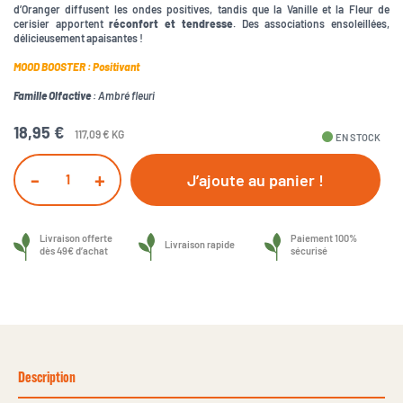
d’Oranger diffusent les ondes positives, tandis que la Vanille et la Fleur de
cerisier apportent
réconfort et tendresse
. Des associations ensoleillées,
délicieusement apaisantes !
MOOD BOOSTER
: Positivant
Famille Olfactive
: Ambré fleuri
18,95 €
117,09 € KG
fiber_manual_record
EN STOCK
-
+
J’ajoute au panier !
Livraison offerte
Paiement 100%
Livraison rapide
dès 49€ d’achat
sécurisé
Description