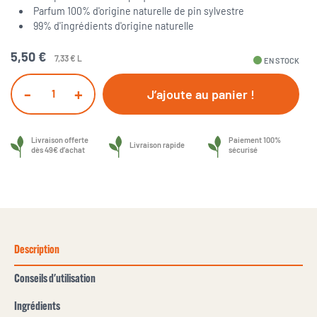
Parfum 100% d'origine naturelle de pin sylvestre
99% d'ingrédients d'origine naturelle
5,50 €
7,33 € L
fiber_manual_record
EN STOCK
-
+
J’ajoute au panier !
Livraison offerte
Paiement 100%
Livraison rapide
dès 49€ d’achat
sécurisé
Description
Conseils d'utilisation
Ingrédients