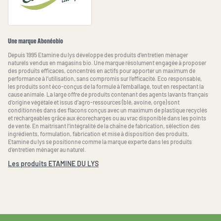
Une marque Abonéobio
Depuis 1995 Etamine du lys développe des produits d’entretien ménager
naturels vendus en magasins bio. Une marque résolument engagée à proposer
des produits efficaces, concentrés en actifs pour apporter un maximum de
performance à l’utilisation, sans compromis sur l’efficacité. Eco responsable,
les produits sont éco-conçus de la formule à l’emballage, tout en respectant la
cause animale. La large offre de produits contenant des agents lavants français
d’origine végétale et issus d’agro-ressources (blé, avoine, orge) sont
conditionnés dans des flacons conçus avec un maximum de plastique recyclés
et rechargeables grâce aux écorecharges ou au vrac disponible dans les points
de vente. En maitrisant l’intégralité de la chaîne de fabrication, sélection des
ingrédients, formulation, fabrication et mise à disposition des produits,
Etamine du lys se positionne comme la marque experte dans les produits
d’entretien ménager au naturel.
Les produits ETAMINE DU LYS