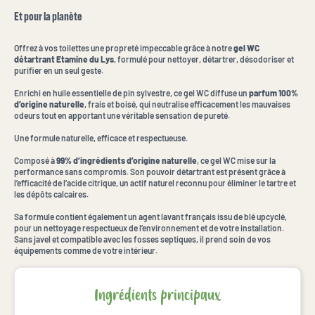
Et pour la planète
Offrez à vos toilettes une propreté impeccable grâce à notre
gel WC
détartrant Etamine du Lys
, formulé pour nettoyer, détartrer, désodoriser et
purifier en un seul geste.
Enrichi en huile essentielle de pin sylvestre, ce gel WC diffuse un
parfum 100%
d’origine naturelle
, frais et boisé, qui neutralise efficacement les mauvaises
odeurs tout en apportant une véritable sensation de pureté.
Une formule naturelle, efficace et respectueuse.
Composé à
99% d’ingrédients d’origine naturelle
, ce gel WC mise sur la
performance sans compromis. Son pouvoir détartrant est présent grâce à
l’efficacité de l’acide citrique, un actif naturel reconnu pour éliminer le tartre et
les dépôts calcaires.
Sa formule contient également un agent lavant français issu de blé upcyclé,
pour un nettoyage respectueux de l’environnement et de votre installation.
Sans javel et compatible avec les fosses septiques, il prend soin de vos
équipements comme de votre intérieur.
Ingrédients principaux