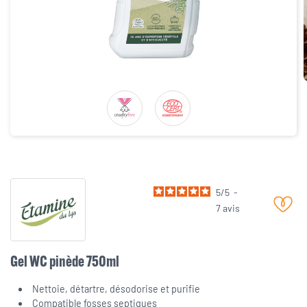
5
/
5
-
7
avis
Gel WC pinède 750ml
Nettoie, détartre, désodorise et purifie
Compatible fosses septiques