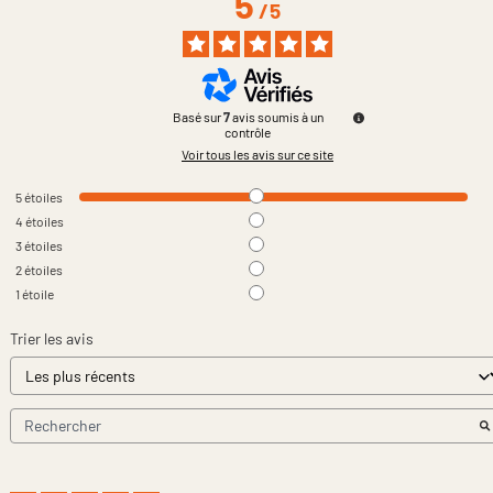
5
/
5
Basé sur
7
avis soumis à un
contrôle
Voir tous les avis sur ce site
5
étoiles
4
étoiles
3
étoiles
2
étoiles
1
étoile
Trier les avis