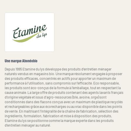
Une marque Abonéobio
Depuis 1995 Etamine du lys développe des produits d’entretien ménager
naturels vendus en magasins bio. Une marque résolument engagée à proposer
des produits efficaces, concentrés en actifs pour apporter un maximum de
performance à l’utilisation, sans compromis sur l’efficacité. Eco responsable,
les produits sont éco-conçus de la formule à l’emballage, tout en respectant la
cause animale. La large offre de produits contenant des agents lavants français
d’origine végétale et issus d’agro-ressources (blé, avoine, orge) sont
conditionnés dans des flacons conçus avec un maximum de plastique recyclés
et rechargeables grâce aux écorecharges ou au vrac disponible dans les points
de vente. En maitrisant l’intégralité de la chaîne de fabrication, sélection des
ingrédients, formulation, fabrication et mise à disposition des produits,
Etamine du lys se positionne comme la marque experte dans les produits
d’entretien ménager au naturel.