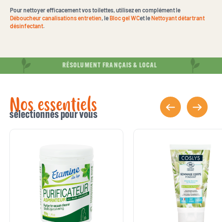
Pour nettoyer efficacement vos toilettes, utilisez en complément le
Déboucheur canalisations entretien
, le
Bloc gel WC
et le
Nettoyant détartrant
désinfectant
.
RÉSOLUMENT FRANÇAIS & LOCAL
Nos essentiels
sélectionnés pour vous