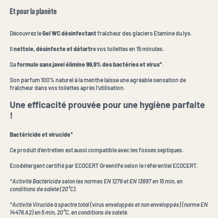
Et pour la planète
Découvrez le
Gel WC désinfectant
fraîcheur des glaciers Etamine du lys.
Il
nettoie, désinfecte et détartr
e vos toilettes en 15 minutes.
Sa
formule sans javel élimine 99,9% des bactéries et virus*
.
Son parfum 100% naturel à la menthe laisse une agréable sensation de
fraîcheur dans vos toilettes après l'utilisation.
Une efficacité prouvée pour une hygiène parfaite
!
Bactéricide et virucide*
Ce produit d'entretien est aussi compatible avec les fosses septiques.
Ecodétergent certifié par ECOCERT Greenlife selon le référentiel ECOCERT.
*Activité Bactéricide selon les normes EN 1276 et EN 13697 en 15 min, en
conditions de saleté (20°C).
*Activité Virucide à spectre total (virus enveloppés et non enveloppés) (norme EN
14476 A2) en 5 min, 20°C, en conditions de saleté.