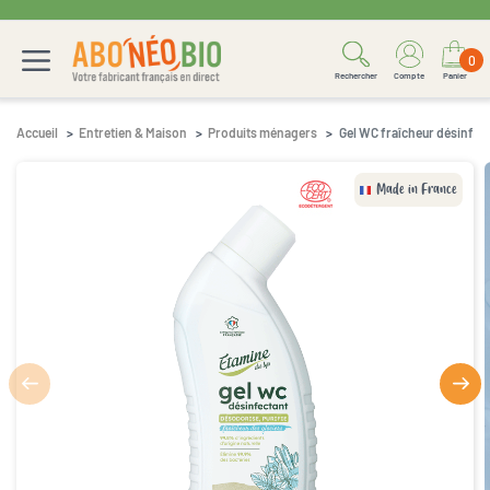
0
Rechercher
Compte
Panier
Accueil
Entretien & Maison
Produits ménagers
Gel WC fraîcheur désinfec
Made in France