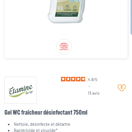
4.8
/
5
-
13
avis
Gel WC fraîcheur désinfectant 750ml
Nettoie, désinfecte et détartre
Bactéricide et virucide*