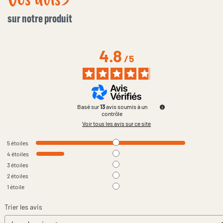
sur notre produit
4.8
/
5
Basé sur
13
avis soumis à un
contrôle
Voir tous les avis sur ce site
5
étoiles
4
étoiles
3
étoiles
2
étoiles
1
étoile
Trier les avis