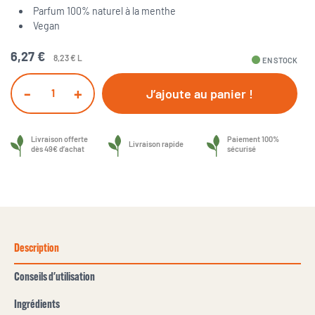
Parfum 100% naturel à la menthe
Vegan
6,27 €
8,23 € L
fiber_manual_record
EN STOCK
-
+
J’ajoute au panier !
Livraison offerte
Paiement 100%
Livraison rapide
dès 49€ d’achat
sécurisé
Description
Conseils d'utilisation
Ingrédients