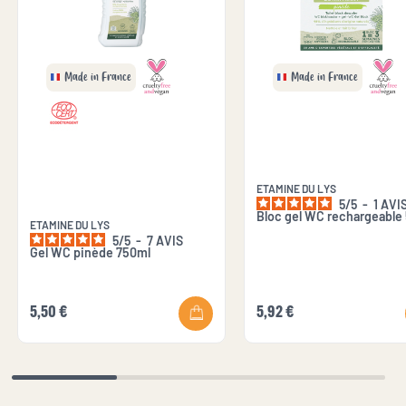
Made in France
Made in France
ETAMINE DU LYS
5
/
5
-
1
AVI
Bloc gel WC rechargeable
ETAMINE DU LYS
5
/
5
-
7
AVIS
Gel WC pinède 750ml
5,50 €
5,92 €