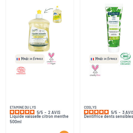
Made in France
Made in France
ETAMINE DU LYS
COSLYS
5
/
5
-
2
AVIS
5
/
5
-
3
AVI
Liquide vaisselle citron menthe
Dentifrice dents sensible
500ml