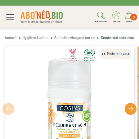
0
Rechercher
Compte
Panier
Accueil
Hygiène & soins
Soins bio visage et corps
Déodorant soin douceu
Made in France