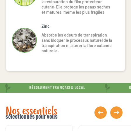
la restauration du film protecteur 
cutané. Elle protège les peaux sèches 
et matures, même les plus fragiles.
Zinc
Absorbe les odeurs de transpiration
sans bloquer le processus naturel de la
transpiration ni altérer la flore cutanée
naturelle.
RÉSOLUMENT FRANÇAIS & LOCAL
RÉ
Nos essentiels
sélectionnés pour vous