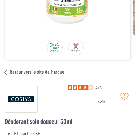
Retour vers le site de Marque
4
/
5
-
1
avis
Déodorant soin douceur 50ml
Efficacité 48H