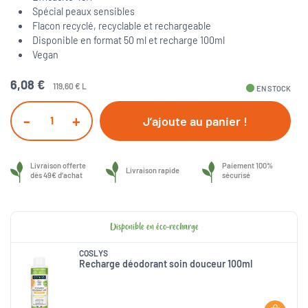
Spécial peaux sensibles
Flacon recyclé, recyclable et rechargeable
Disponible en format 50 ml et recharge 100ml
Vegan
6,08 €
119,60 € L
fiber_manual_record
EN STOCK
-
+
J’ajoute au panier !
Livraison offerte
Paiement 100%
Livraison rapide
dès 49€ d’achat
sécurisé
Disponible en éco-recharge
COSLYS
Recharge déodorant soin douceur 100ml