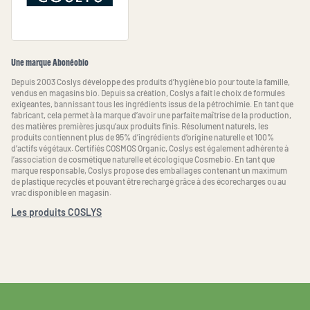
Une marque Abonéobio
Depuis 2003 Coslys développe des produits d’hygiène bio pour toute la famille,
vendus en magasins bio. Depuis sa création, Coslys a fait le choix de formules
exigeantes, bannissant tous les ingrédients issus de la pétrochimie. En tant que
fabricant, cela permet à la marque d’avoir une parfaite maîtrise de la production,
des matières premières jusqu’aux produits finis. Résolument naturels, les
produits contiennent plus de 95% d’ingrédients d’origine naturelle et 100%
d’actifs végétaux. Certifiés COSMOS Organic, Coslys est également adhérente à
l’association de cosmétique naturelle et écologique Cosmebio. En tant que
marque responsable, Coslys propose des emballages contenant un maximum
de plastique recyclés et pouvant être rechargé grâce à des écorecharges ou au
vrac disponible en magasin.
Les produits COSLYS