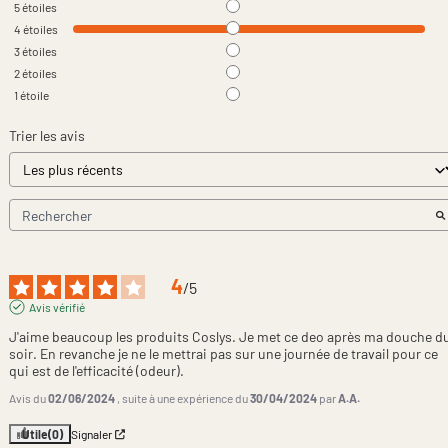
5
étoiles
4
étoiles
3
étoiles
2
étoiles
1
étoile
Trier les avis
4
/
5
Avis vérifié
J'aime beaucoup les produits Coslys. Je met ce deo après ma douche du
soir. En revanche je ne le mettrai pas sur une journée de travail pour ce 
qui est de l'efficacité (odeur).
Avis du
02/06/2024
, suite à une expérience du
30/04/2024
par
A.A.
Utile
(0)
Signaler