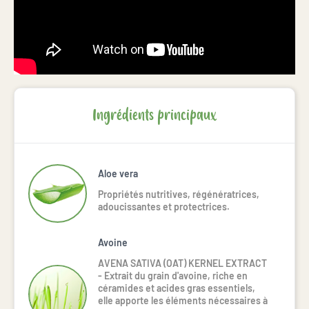
Ingrédients principaux
Aloe vera
Propriétés nutritives, régénératrices,
adoucissantes et protectrices.
Avoine
AVENA SATIVA (OAT) KERNEL EXTRACT 
- Extrait du grain d'avoine, riche en 
céramides et acides gras essentiels, 
elle apporte les éléments nécessaires à 