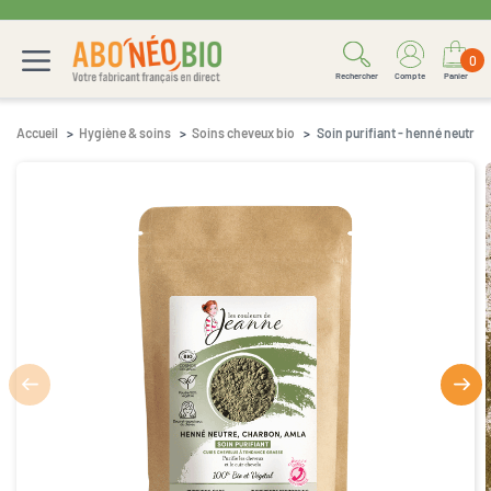
0
Rechercher
Compte
Panier
Accueil
Hygiène & soins
Soins cheveux bio
Soin purifiant - henné neutre,