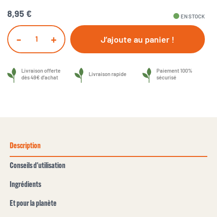
8,95 €
fiber_manual_record
EN STOCK
-
+
J’ajoute au panier !
Livraison offerte
Paiement 100%
Livraison rapide
dès 49€ d’achat
sécurisé
Description
Conseils d'utilisation
Ingrédients
Et pour la planète