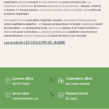
végétales
à base de
henné
et une sélection de
soins cheveux bio
. La
collection se décline en
12 teintes
réparties en trois familles :
blonds
,
cuivrés
et
bruns
. Un
henné neutre
, soin non colorant, vient compléter cette
offre de
poudres végétales
.
Pour garantir une
coloration végétale réussie
, la marque a développé des
soins capillaires adaptés
: un
masque préparateur à l’argile
à appliquer
avant
la coloration
, un
shampoing éclat
, ainsi qu’un
baume 2 en 1 sans sulfates
à
utiliser
en post-coloration
. L’alliance parfaite pour
sublimer vos cheveux
naturellement
, tout en respectant la
santé de votre cuir chevelu
.
Les produits LES COULEURS DE JEANNE
Livraison offerte
3 échantillons offerts
dès 49 € d’achat
pour chaque commande
Service client
Paiement sécurisé
contact@aboneobio.com
CB, paypal...