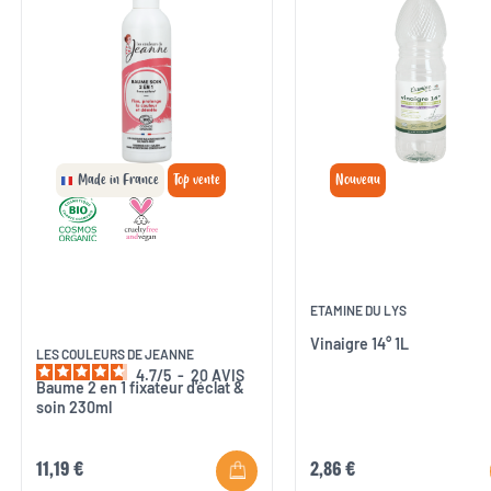
Made in France
Top vente
Nouveau
ETAMINE DU LYS
Vinaigre 14° 1L
LES COULEURS DE JEANNE
4.7
/
5
-
20
AVIS
Baume 2 en 1 fixateur d'éclat &
soin 230ml
11,19 €
2,86 €