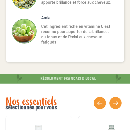
apporte brillance et force aux cheveux.
Amla
Cet ingrédient riche en vitamine C est
reconnu pour apporter de la brillance,
du tonus et de l’éclat aux cheveux
fatigués.
RÉSOLUMENT FRANÇAIS & LOCAL
Nos essentiels
sélectionnés pour vous