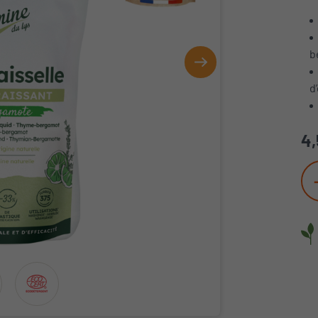
b
d
4,