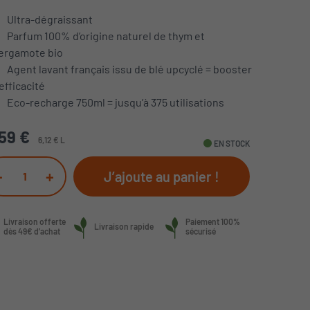
Ultra-dégraissant
Parfum 100% d’origine naturel de thym et
ergamote bio
Agent lavant français issu de blé upcyclé = booster
’efficacité
Eco-recharge 750ml = jusqu’à 375 utilisations
59 €
6,12 € L
fiber_manual_record
EN STOCK
-
+
J’ajoute au panier !
Livraison offerte
Paiement 100%
Livraison rapide
dès 49€ d’achat
sécurisé