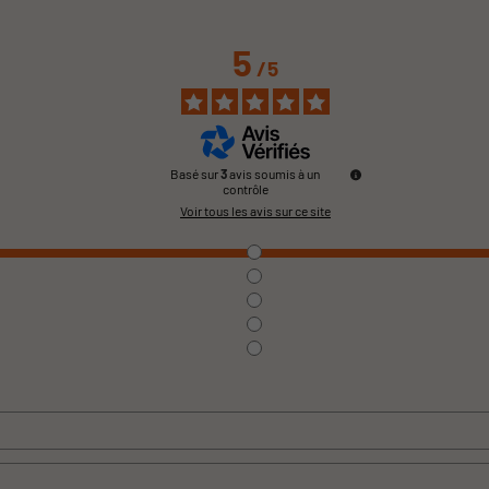
5
/
5
Basé sur
3
avis soumis à un
contrôle
Voir tous les avis sur ce site