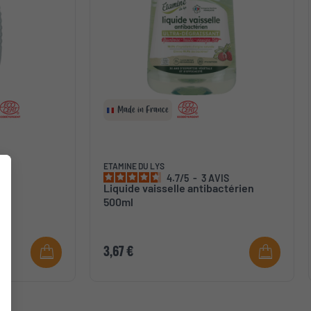
Made in France
ETAMINE DU LYS
S
4.7
/
5
-
3
AVIS
Liquide vaisselle antibactérien
500ml
3,67 €