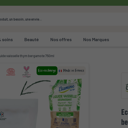
& soins
Beauté
Nos offres
Nos Marques
uide vaisselle thym bergamote 750ml
Eco-recharge
Made in France
Ec
be