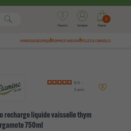
0
Favoris
Compte
Panier
AMBASSADEURS
QUI SOMMES-NOUS
ARTICLES & CONSEILS
5
/
5
-
3
avis
o recharge liquide vaisselle thym
rgamote 750ml