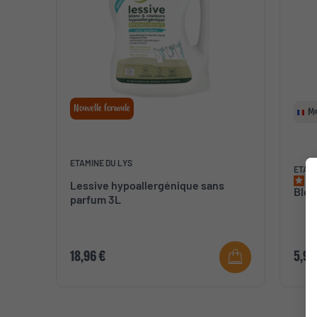
Nouvelle formule
Ma
ETAMINE DU LYS
ETAMI
Lessive hypoallergénique sans
Bloc
parfum 3L
18,96 €
5,92