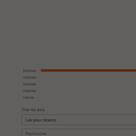
5
étoiles
4
étoiles
3
étoiles
2
étoiles
1
étoile
Trier les avis