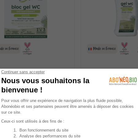
de in France
Made in France
NE DU LYS
ETAMINE DU LYS
5
/
5
-
1
AVIS
5
/
5
-
7
AVI
 gel WC rechargeable 50ml
Gel WC pinède 750ml
 €
5,50 €