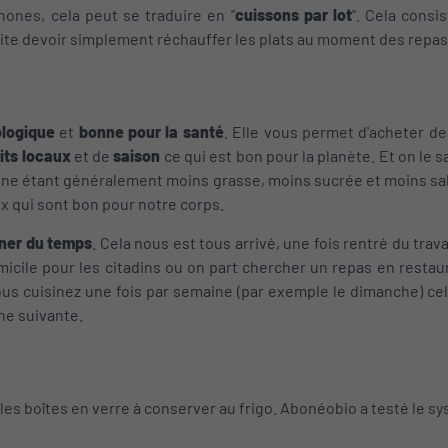
ones, cela peut se traduire en "
cuissons par lot
". Cela consi
ite devoir simplement réchauffer les plats au moment des repas
logique
et
bonne pour la santé
. Elle vous permet d'acheter de
its locaux
et de
saison
ce qui est bon pour la planète. Et on le s
isine étant généralement moins grasse, moins sucrée et moins sal
x qui sont bon pour notre corps.
ner du temps
. Cela nous est tous arrivé, une fois rentré du trava
micile pour les citadins ou on part chercher un repas en restau
vous cuisinez une fois par semaine (par exemple le dimanche) c
ne suivante.
ie les boîtes en verre à conserver au frigo. Abonéobio a testé le 