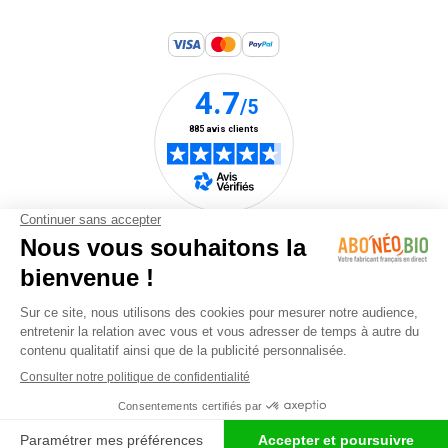
Une marque du
groupe Nature &
Stratégie
© 2025 Abonéobio - Tous droits réservés |
CGV
|
Mentions légales
| Plan du site |
Protections des données