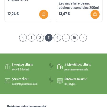
Eau micellaire peaux
sèches et sensibles 200ml
12,24 €
13,47 €
1
2
3
4
…
19
keyboard_arrow_left
keyboard_arrow_right
Précédent
Suivant
Livraison offerte
3 échantillons offerts
dès 49 € d’achat
pour chaque commande
Service client
Paiement sécurisé
contact@aboneobio.com
CB, paypal...
Rejoignez notre communauté !