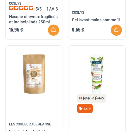
COSLYS
5
/
5
-
1
AVIS
COSLYS
Masque cheveux fragilisés
Gel lavant mains pomme 1L
et indisciplinés 250ml
15,95 €
9,55 €
Made in France
Nouveau
LES COULEURS DE JEANNE