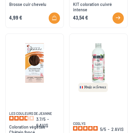
Brosse cuir chevelu
KIT coloration cuivré
intense
4,99 €
43,54 €
Made in France
LES COULEURS DE JEANNE
3.7
/
5
-
COSLYS
6
AVIS
Coloration végétale -
5
/
5
-
2
AVIS
Châtain foncé