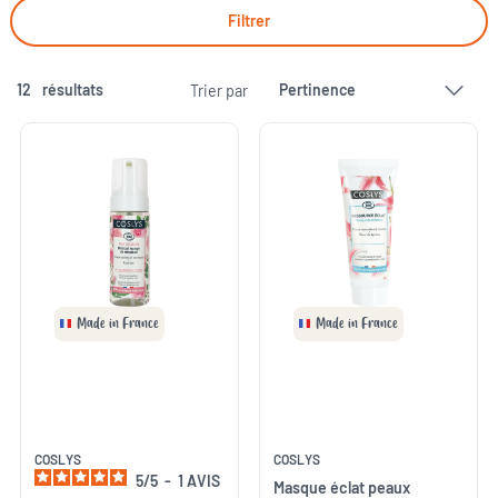
Filtrer
12
résultats
Trier par
Made in France
Made in France
COSLYS
COSLYS
5
/
5
-
1
AVIS
Masque éclat peaux