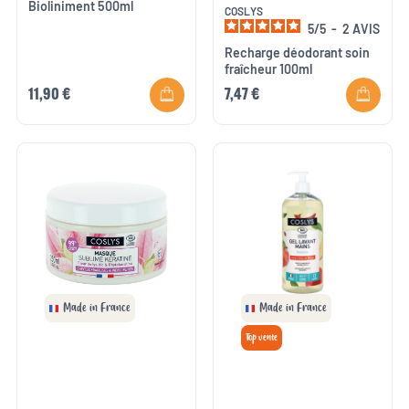
Bioliniment 500ml
COSLYS
5
/
5
-
2
AVIS
Recharge déodorant soin
fraîcheur 100ml
11,90 €
7,47 €
Made in France
Made in France
Top vente