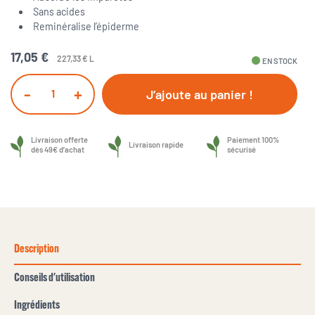
Sans acides
Reminéralise l’épiderme
17,05 €
227,33 € L
fiber_manual_record
EN STOCK
-
+
J’ajoute au panier !
Livraison offerte
Paiement 100%
Livraison rapide
dès 49€ d’achat
sécurisé
Description
Conseils d'utilisation
Ingrédients