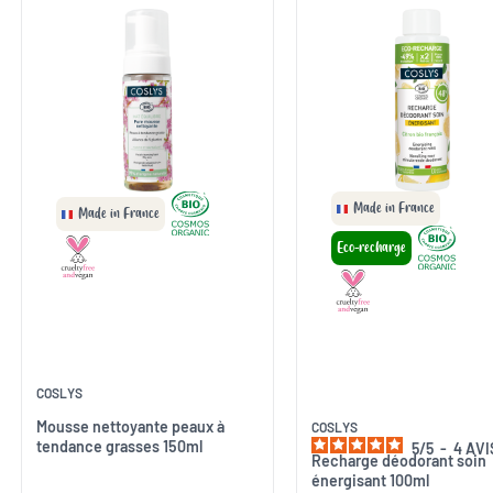
Made in France
Made in France
Eco-recharge
COSLYS
Mousse nettoyante peaux à
COSLYS
tendance grasses 150ml
5
/
5
-
4
AVI
Recharge déodorant soin
énergisant 100ml