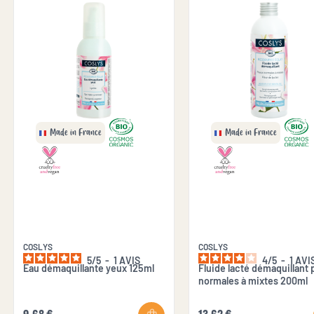
Made in France
Made in France
COSLYS
COSLYS
5
/
5
-
1
AVIS
4
/
5
-
1
AVI
Eau démaquillante yeux 125ml
Fluide lacté démaquillant
normales à mixtes 200ml