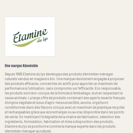
Une marque Abonéobio
Depuis 1995 Etamine du lys développe des produits d’entretien ménager
naturels vendus en magasins bio. Une marque résolument engagée à proposer
des produits efficaces, concentrés en actifs pour apporter un maximum de
performance à l’utilisation, sans compromis sur l’efficacité. Eco responsable,
les produits sont éco-conçus de la formule à l’emballage, tout en respectant la
cause animale. La large offre de produits contenant des agents lavants français
d’origine végétale et issus d’agro-ressources (blé, avoine, orge) sont
conditionnés dans des flacons conçus avec un maximum de plastique recyclés
et rechargeables grâce aux écorecharges ou au vrac disponible dans les points
de vente. En maitrisant l’intégralité de la chaîne de fabrication, sélection des
ingrédients, formulation, fabrication et mise à disposition des produits,
Etamine du lys se positionne comme la marque experte dans les produits
d’entretien ménager au naturel.