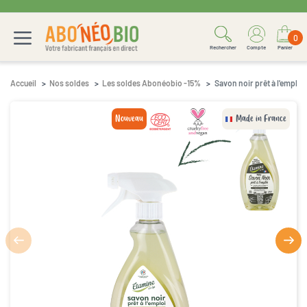
0
Rechercher
Compte
Panier
Accueil
Nos soldes
Les soldes Abonéobio -15%
Savon noir prêt à l'emploi
Nouveau
Made in France