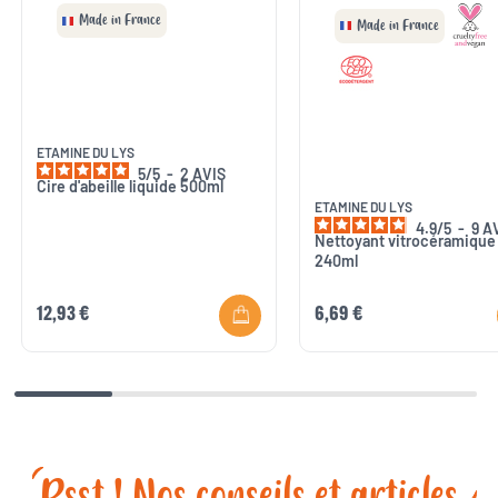
Made in France
Made in France
ETAMINE DU LYS
5
/
5
-
2
AVIS
Cire d'abeille liquide 500ml
ETAMINE DU LYS
4.9
/
5
-
9
A
Nettoyant vitrocéramique
240ml
12,93 €
6,69 €
Psst ! Nos conseils et articles