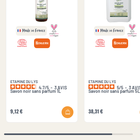
Made in France
Made in France
Nouveau
Nouveau
ETAMINE DU LYS
ETAMINE DU LYS
4.7
/
5
-
3
AVIS
5
/
5
-
3
AVI
Savon noir sans parfum 1L
Savon noir sans parfum 5L
9,12 €
38,31 €