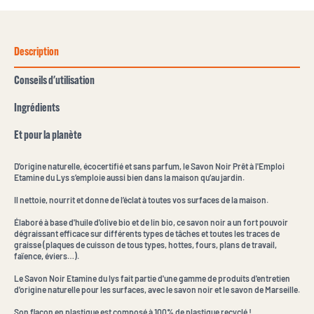
Description
Conseils d'utilisation
Ingrédients
Et pour la planète
D'origine naturelle, écocertifié et sans parfum, le Savon Noir Prêt à l'Emploi
Etamine du Lys s’emploie aussi bien dans la maison qu’au jardin.
Il nettoie, nourrit et donne de l’éclat à toutes vos surfaces de la maison.
Élaboré à base d'huile d'olive bio et de lin bio, ce savon noir a un fort pouvoir
dégraissant efficace sur différents types de tâches et toutes les traces de
graisse (plaques de cuisson de tous types, hottes, fours, plans de travail,
faïence, éviers…).
Le Savon Noir Etamine du lys fait partie d'une gamme de produits d'entretien
d'origine naturelle pour les surfaces, avec le savon noir et le savon de Marseille.
Son flacon en plastique est composé à 100% de plastique recyclé !