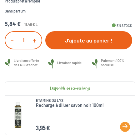
Produit prêt à l'emploi
Sans parfum
5,84 €
11,48 € L
fiber_manual_record
EN STOCK
-
+
J’ajoute au panier !
Livraison offerte
Paiement 100%
Livraison rapide
dès 49€ d’achat
sécurisé
Disponible en éco-recharge
ETAMINE DU LYS
Recharge à diluer savon noir 100ml
3,95 €