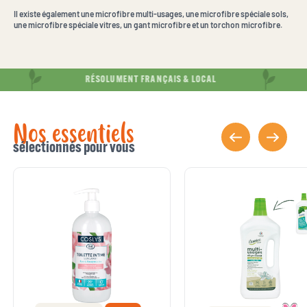
Il existe également une microfibre multi-usages, une microfibre spéciale sols,
une microfibre spéciale vitres, un gant microfibre et un torchon microfibre.
RÉSOLUMENT FRANÇAIS & LOCAL
Nos essentiels
sélectionnés pour vous