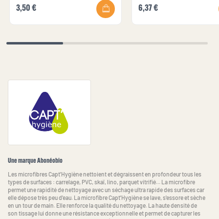
3,50 €
6,37 €
Une marque Abonéobio
Les microfibres Capt'Hygiène nettoient et dégraissent en profondeur tous les
types de surfaces : carrelage, PVC, skaï, lino, parquet vitrifié... La microfibre
permet une rapidité de nettoyage avec un séchage ultra rapide des surfaces car
elle dépose très peu d'eau. La microfibre Capt'Hygiène se lave, s'essore et sèche
en un tour de main. Elle renforce la qualité du nettoyage. La haute densité de
son tissage lui donne une résistance exceptionnelle et permet de capturer les