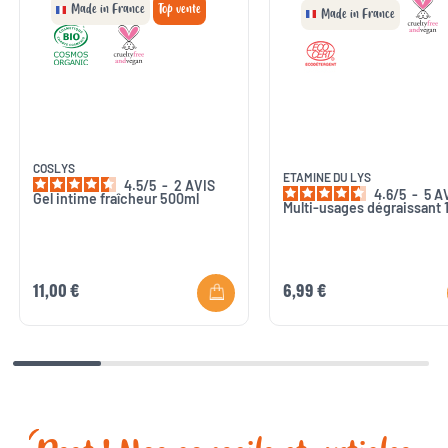
Made in France
Top vente
Made in France
COSLYS
ETAMINE DU LYS
4.5
/
5
-
2
AVIS
4.6
/
5
-
5
A
Gel intime fraîcheur 500ml
Multi-usages dégraissant 
11,00 €
6,99 €