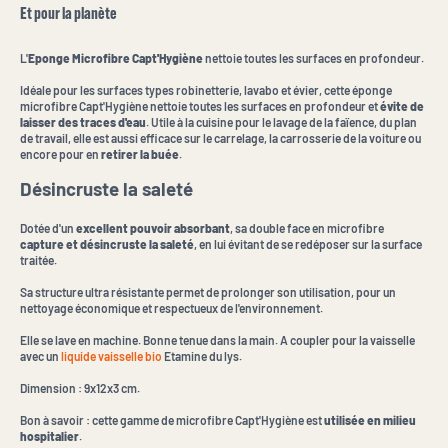
Et pour la planète
L'
Eponge Microfibre Capt'Hygiène
nettoie toutes les surfaces en profondeur.
Idéale pour les surfaces types robinetterie, lavabo et évier, cette éponge
microfibre Capt'Hygiène nettoie toutes les surfaces en profondeur et
évite de
laisser des traces d'eau
. Utile à la cuisine pour le lavage de la faïence, du plan
de travail, elle est aussi efficace sur le carrelage, la carrosserie de la voiture ou
encore pour en
retirer la buée
.
Désincruste la saleté
Dotée d'un
excellent pouvoir absorbant
, sa double face en microfibre
capture et désincruste la saleté
, en lui évitant de se redéposer sur la surface
traitée.
Sa structure ultra résistante permet de prolonger son utilisation, pour un
nettoyage économique et respectueux de l'environnement.
Elle se lave en machine. Bonne tenue dans la main. A coupler pour la vaisselle
avec un
liquide vaisselle bio
Etamine du lys.
Dimension : 9x12x3 cm.
Bon à savoir : cette gamme de microfibre Capt'Hygiène est
utilisée en milieu
hospitalier
.