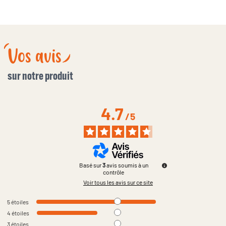
Vos avis
sur notre produit
4.7
/
5
Basé sur
3
avis soumis à un
contrôle
Voir tous les avis sur ce site
5
étoiles
4
étoiles
3
étoiles