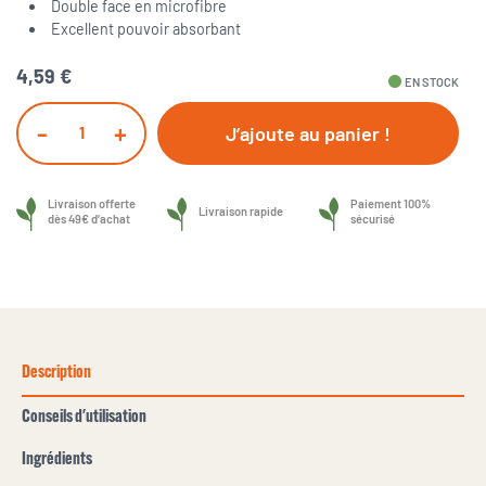
Double face en microfibre
Excellent pouvoir absorbant
4,59 €
fiber_manual_record
EN STOCK
-
+
J’ajoute au panier !
Livraison offerte
Paiement 100%
Livraison rapide
dès 49€ d’achat
sécurisé
Description
Conseils d'utilisation
Ingrédients