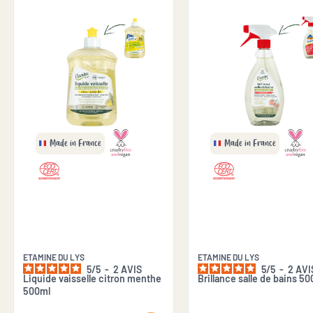
Made in France
Made in France
ETAMINE DU LYS
ETAMINE DU LYS
5
/
5
-
2
AVIS
5
/
5
-
2
AVI
Liquide vaisselle citron menthe
Brillance salle de bains 5
500ml