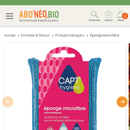
0
Rechercher
Compte
Panier
Accueil
Entretien & Maison
Produits ménagers
Eponge microfibre