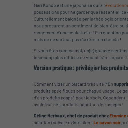
Mari Kondo est une japonaise qui a r
évolutionn
possessions pour ne garder que l’essentiel, ce 
Culturellement baignée par la théologie orient
nous procurent un sentiment de bien-être ou de p
rangement d’une seule traite ! Pas question pou
mais de ne surtout pas s’arrêter en chemin !
Si vous êtes comme moi, un(e) grand(e) sentimen
beaucoup plus difficile de vouloir s’en séparer !
Version pratique : privilégier les produi
Comment vider un placard très vite ? En
suppri
produits spécifiques pour chaque usage. Le gai
d’un produits adapté pour les sols. Cependant, l
avoir tous les produits pour tous les usages !
Céline Herbaux, chef de produit chez
Etamine 
solution radicale existe bien :
Le savon noir
. «
C