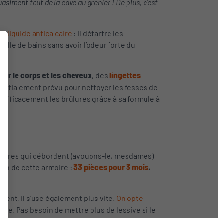
asiment tout de la cave au grenier ! De plus, c’est
le liquide anticalcaire
: il détartre les
 salle de bains sans avoir l’odeur forte du
pour le corps et les cheveux
, des
lingettes
 Initialement prévu pour nettoyer les fesses de
i efficacement les brûlures grâce à sa formule à
oires qui débordent (avouons-le, mesdames)
ion de cette armoire :
33 pièces pour 3 mois
.
vent, il s’use également plus vite.
On opte
ture. Pas besoin de mettre plus de lessive si le