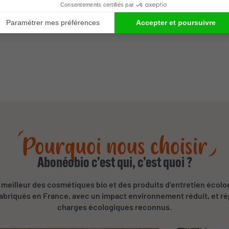
mps de poser un
détachant
, ou une
goutte de lessive
sur les tache
 perte de temps le matin à chercher, ou à ranger, l’impression d
Pourquoi nous choisir
Abonéobio c’est qui, c’est quoi ?
meilleur des cosmétiques bio et des produits d’entretien écolo
 fabriqués en France, avec un impact environnement réduit, et r
charges écologiques reconnus.