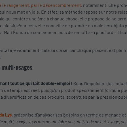
é le rangement, par le désencombrement
, notamment. Elle prône
qui nous met en joie. En effet, sa méthode repose sur notre relat
ale qui confère une âme à chaque chose, elle propose de ne gard
laisir. Pour cela, elle conseille de prendre en main les objets p
r Mari Kondo de commencer, puis de remettre à plus tard : il faut
tal(e) évidemment, cela se corse, car chaque présent est plein de
!
ts multi-usages
mant tout ce qui fait double-emploi !
Sous l’impulsion des industri
n de temps est réel, puisqu’un produit spécialement formulé pour
a diversification de ces produits, accentués par la pression publi
du Lys
,
préconise d’analyser ses besoins en terme de ménage et d
e multi-usage, vous permet de faire une multitude de nettoyage, votr