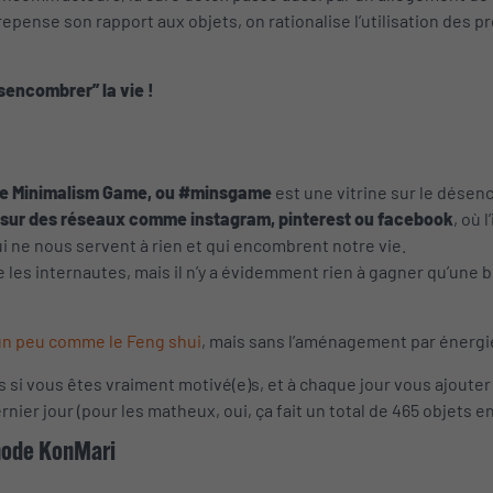
epense son rapport aux objets, on rationalise l’utilisation des 
sencombrer” la vie !
e Minimalism Game, ou #minsgame
est une vitrine sur le dés
 sur des réseaux comme instagram, pinterest ou facebook
, où 
ui ne nous servent à rien et qui encombrent notre vie.
les internautes, mais il n’y a évidemment rien à gagner qu’une 
 un peu comme le Feng shui
, mais sans l’aménagement par énergie
 si vous êtes vraiment motivé(e)s, et à chaque jour vous ajouter un 
ernier jour (pour les matheux, oui, ça fait un total de 465 objets en
thode KonMari