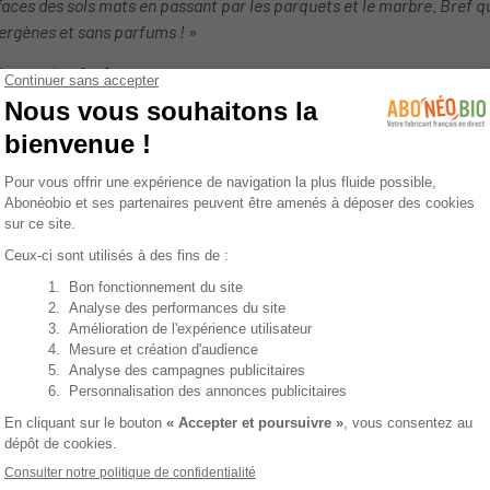
rfaces des sols mats en passant par les parquets et le marbre. Bref qu
llergènes et sans parfums !
»
’eau est calcaire
, d’autres produits devront être utilisés comme
 lave-vaisselle, fait briller les inox et les éléments de cuisine ou
ut alléger son armoire en choisissant de
s
shampoing-douche
, 
s produits dont on peut détourner l’usage, comme
le bioliniment
.
 pour toutes les peaux, mêmes les plus sensibles, et soigne auss
ire en “capsule closet” ou 3x33
iste”,
on devrait se contenter de peu de chose
… Devant nos arm
r rien à nous mettre, une solution serait de repenser l’organisat
nnées, jetées, en fonction de votre degré de minimalisme!
 cependant apporter un soin constant à son linge : porté plus sou
our l’environnement,
et l’on privilégie des cycles à basse tempéra