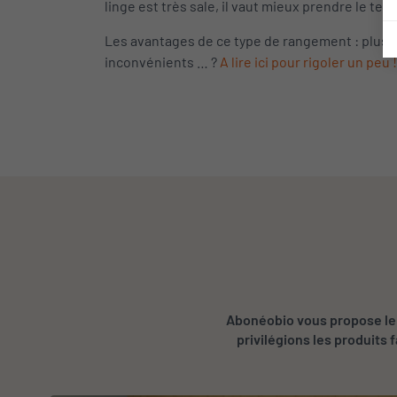
linge est très sale, il vaut mieux prendre le te
Les avantages de ce type de rangement : plus de
inconvénients … ?
A lire ici pour rigoler un peu !
Abonéobio vous propose le 
privilégions les produits