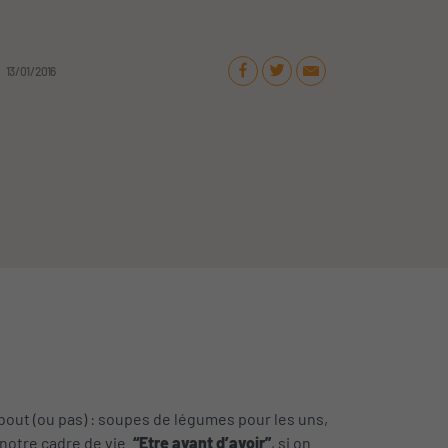
13 / 01 / 2016
 bout (ou pas) : soupes de légumes pour les uns,
 notre cadre de vie.
“Etre avant d’avoir”
, si on