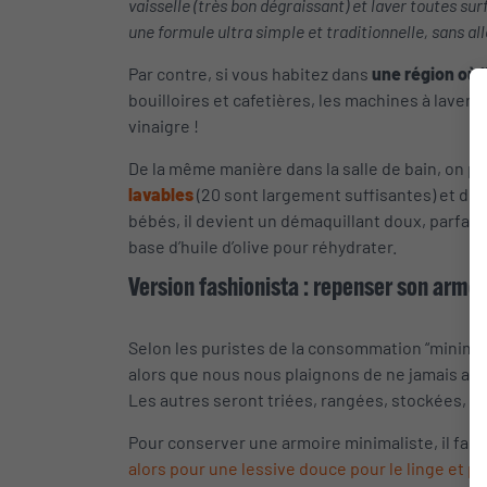
vaisselle (très bon dégraissant) et laver toutes su
une formule ultra simple et traditionnelle, sans a
Par contre, si vous habitez dans
une région où l
bouilloires et cafetières, les machines à laver et
vinaigre !
De la même manière dans la salle de bain, on pe
lavables
(20 sont largement suffisantes) et de
bébés, il devient un démaquillant doux, parfait
base d’huile d’olive pour réhydrater.
Version fashionista : repenser son armo
Selon les puristes de la consommation “minimal
alors que nous nous plaignons de ne jamais avoi
Les autres seront triées, rangées, stockées,
do
Pour conserver une armoire minimaliste, il faut
alors pour une lessive douce pour le linge et p