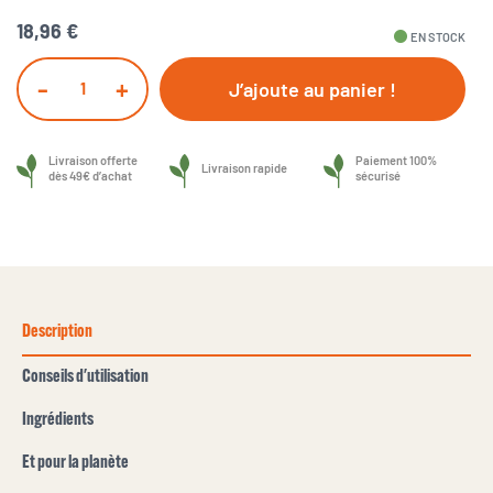
18,96 €
fiber_manual_record
EN STOCK
-
+
J’ajoute au panier !
Livraison offerte
Paiement 100%
Livraison rapide
dès 49€ d’achat
sécurisé
Description
Conseils d'utilisation
Ingrédients
Et pour la planète