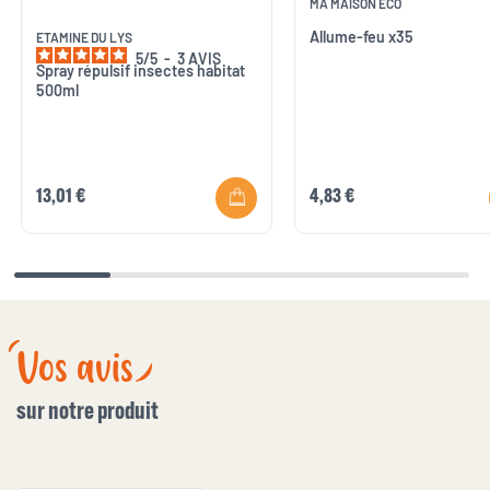
MA MAISON ECO
Allume-feu x35
ETAMINE DU LYS
5
/
5
-
3
AVIS
Spray répulsif insectes habitat
500ml
13,01 €
4,83 €
Vos avis
sur notre produit