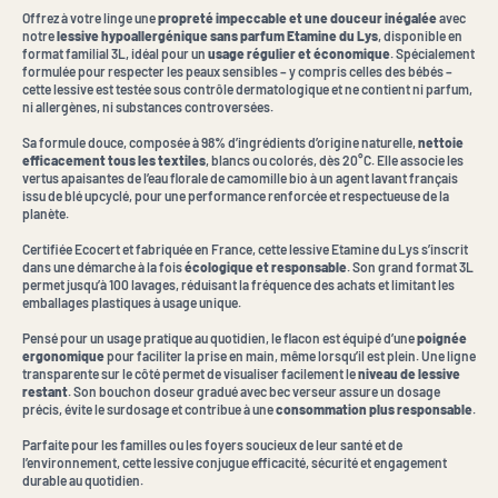
Offrez à votre linge une
propreté impeccable et une douceur inégalée
avec
notre
lessive hypoallergénique sans parfum Etamine du Lys
, disponible en
format familial 3L, idéal pour un
usage régulier et économique
. Spécialement
formulée pour respecter les peaux sensibles – y compris celles des bébés –
cette lessive est testée sous contrôle dermatologique et ne contient ni parfum,
ni allergènes, ni substances controversées.
Sa formule douce, composée à 98% d’ingrédients d’origine naturelle,
nettoie
efficacement tous les textiles
, blancs ou colorés, dès 20°C. Elle associe les
vertus apaisantes de l’eau florale de camomille bio à un agent lavant français
issu de blé upcyclé, pour une performance renforcée et respectueuse de la
planète.
Certifiée Ecocert et fabriquée en France, cette lessive Etamine du Lys s’inscrit
dans une démarche à la fois
écologique et responsable
. Son grand format 3L
permet jusqu’à 100 lavages, réduisant la fréquence des achats et limitant les
emballages plastiques à usage unique.
Pensé pour un usage pratique au quotidien, le flacon est équipé d’une
poignée
ergonomique
pour faciliter la prise en main, même lorsqu’il est plein. Une ligne
transparente sur le côté permet de visualiser facilement le
niveau de lessive
restant
. Son bouchon doseur gradué avec bec verseur assure un dosage
précis, évite le surdosage et contribue à une
consommation plus responsable
.
Parfaite pour les familles ou les foyers soucieux de leur santé et de
l’environnement, cette lessive conjugue efficacité, sécurité et engagement
durable au quotidien.