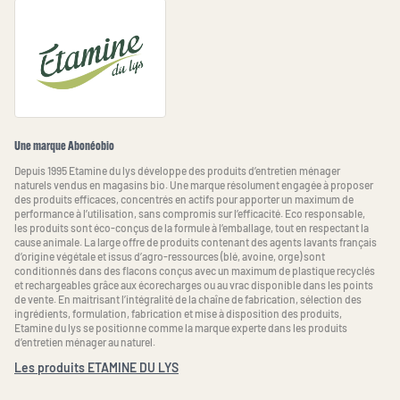
Une marque Abonéobio
Depuis 1995 Etamine du lys développe des produits d’entretien ménager
naturels vendus en magasins bio. Une marque résolument engagée à proposer
des produits efficaces, concentrés en actifs pour apporter un maximum de
performance à l’utilisation, sans compromis sur l’efficacité. Eco responsable,
les produits sont éco-conçus de la formule à l’emballage, tout en respectant la
cause animale. La large offre de produits contenant des agents lavants français
d’origine végétale et issus d’agro-ressources (blé, avoine, orge) sont
conditionnés dans des flacons conçus avec un maximum de plastique recyclés
et rechargeables grâce aux écorecharges ou au vrac disponible dans les points
de vente. En maitrisant l’intégralité de la chaîne de fabrication, sélection des
ingrédients, formulation, fabrication et mise à disposition des produits,
Etamine du lys se positionne comme la marque experte dans les produits
d’entretien ménager au naturel.
Les produits ETAMINE DU LYS