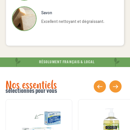
Savon
Excellent nettoyant et dégraissant.
RÉSOLUMENT FRANÇAIS & LOCAL
Nos essentiels
sélectionnés pour vous