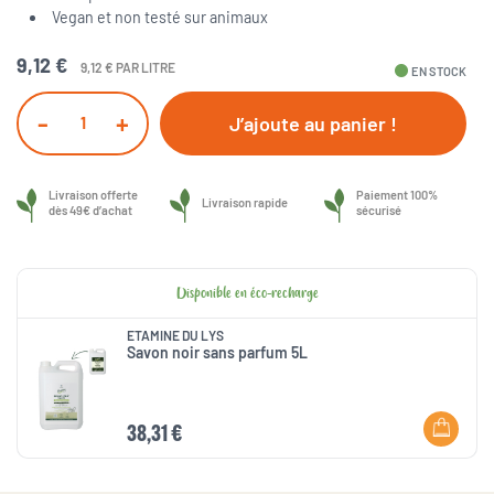
Vegan et non testé sur animaux
9,12 €
9,12 € PAR LITRE
fiber_manual_record
EN STOCK
-
+
J’ajoute au panier !
Livraison offerte
Paiement 100%
Livraison rapide
dès 49€ d’achat
sécurisé
Disponible en éco-recharge
ETAMINE DU LYS
Savon noir sans parfum 5L
38,31 €