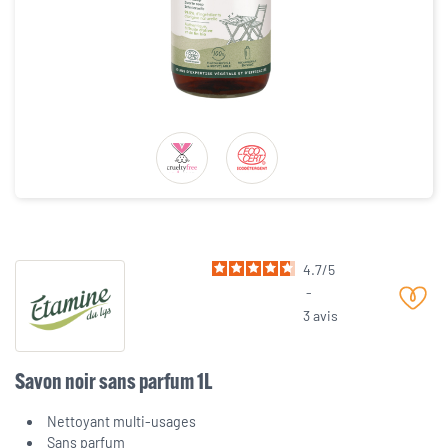
4.7
/
5
-
3
avis
Savon noir sans parfum 1L
Nettoyant multi-usages
Sans parfum