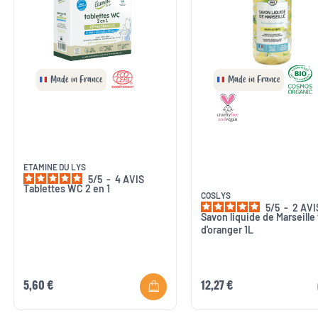
Made in France
Made in France
ETAMINE DU LYS
5
/
5
-
4
AVIS
Tablettes WC 2 en 1
COSLYS
5
/
5
-
2
AVI
Savon liquide de Marseille 
d'oranger 1L
5,60 €
12,27 €