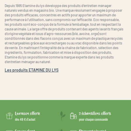
Depuis 1995 Etamine du lys développe des produits d’entretien ménager
naturels vendus en magasins bio. Une marque résolument engagée à proposer
des produits efficaces, concentrés en actifs pour apporter un maximum de
performance à l’utilisation, sans compromis sur l’efficacité. Eco responsable,
les produits sont éco-conçus de la formule à l’emballage, tout en respectant la
cause animale. La large offre de produits contenant des agents lavants français
d’origine végétale et issus d’agro-ressources (blé, avoine, orge) sont
conditionnés dans des flacons conçus avec un maximum de plastique recyclés
et rechargeables grâce aux écorecharges ou au vrac disponible dans les points
de vente. En maitrisant l’intégralité de la chaîne de fabrication, sélection des
ingrédients, formulation, fabrication et mise à disposition des produits,
Etamine du lys se positionne comme la marque experte dans les produits
d’entretien ménager au naturel.
Les produits ETAMINE DU LYS
Livraison offerte
3 échantillons offerts
dès 49 € d’achat
pour chaque commande