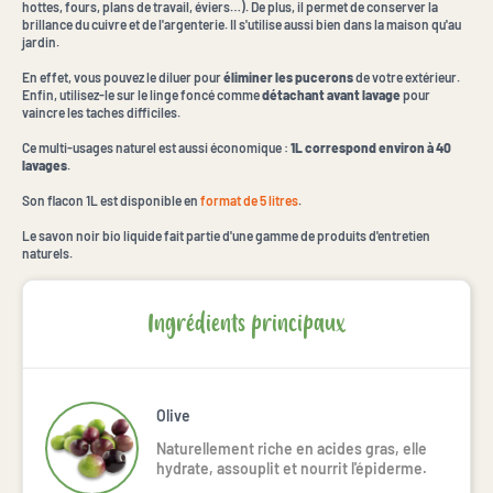
hottes, fours, plans de travail, éviers…). De plus, il permet de conserver la
brillance du cuivre et de l'argenterie. Il s'utilise aussi bien dans la maison qu'au
jardin.
En effet, vous pouvez le diluer pour
éliminer les pucerons
de votre extérieur.
Enfin, utilisez-le sur le linge foncé comme
détachant avant lavage
pour
vaincre les taches difficiles.
Ce multi-usages naturel est aussi économique :
1L correspond environ à 40
lavages
.
Son flacon 1L est disponible en
format de 5 litres
.
Le savon noir bio liquide fait partie d'une gamme de produits d'entretien
naturels.
Ingrédients principaux
Olive
Naturellement riche en acides gras, elle
hydrate, assouplit et nourrit l'épiderme.