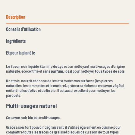
Description
Conseils d'utilisation
Ingrédients
Et pour la planète
Le Savon noir liquide Etamine du Lys est un nettoyant multi-usages d'origine
naturelle, écocertifié et
sans parfum
, idéal pour nettoyer
tous types de sols
.
Il nettoie, nourrit et donne de l'éclat à toutes vos surfaces (les pierres
naturelles, les tommettes et le marbre), grâce à sa richesse en savon végétal
mêlant huiles d'olive et de lin bio. Il est aussi excellent pour nettoyer les
parquets.
Multi-usages naturel
Ce savon noir bio est multi-usages.
Grâce à son fort pouvoir dégraissant, il s'utilise également en cuisine pour
combattre toutes les traces de graisse (plaques de cuisson de tous types,