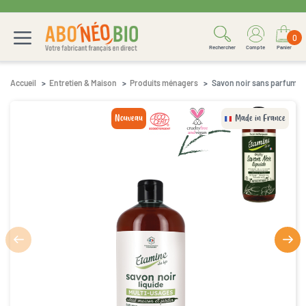
0
Rechercher
Compte
Panier
Accueil
Entretien & Maison
Produits ménagers
Savon noir sans parfum 1L
Nouveau
Made in France