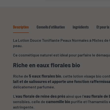
Description
Conseils d'utilisation
Ingrédients
Et pour la
La Lotion Douce Tonifiante Peaux Normales à Mixtes de Co
peau.
Ce cosmétique naturel est idéal pour parfaire le démaqui
Riche en eaux florales bio
Riche de
5 eaux florales bio
, cette lotion visage bio con
lait et de salissures et apporte une fonction raffermiss
délicatement parfumée.
L’
eau florale de reine des prés
ainsi que l’
eau florale de 
sensibles, celle de
camomille bio
purifie et l’hamamélis 
astringente.