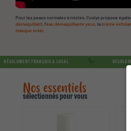
Pour les peaux normales à mixtes, Coslys propose égal
démaquillant
, l’
eau démaquillante yeux
, la c
rème exfolia
masque éclat
.
UMENT FRANÇAIS & LOCAL
RÉSOLUMENT ENG
Nos essentiels
sélectionnés pour vous