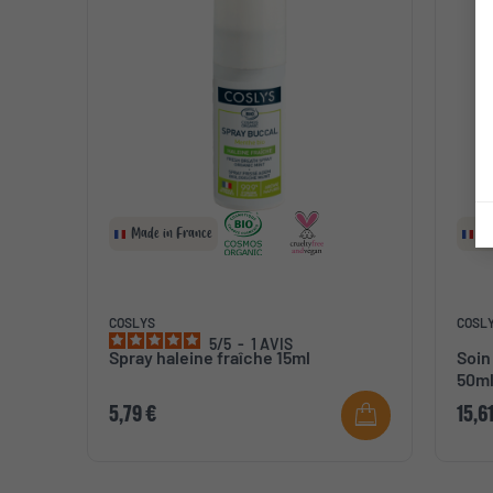
Made in France
Ma
COSLYS
COSL
5
/
5
-
1
AVIS
Spray haleine fraîche 15ml
Soin
50m
5,79 €
15,6