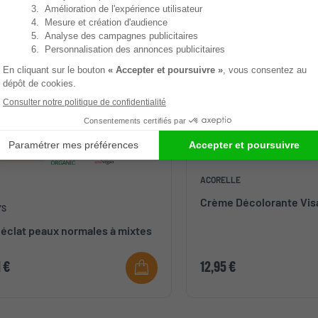
de in France
ACORELLE
Crème Décolorante Vis
YS
 éclat peaux normales à mixtes
l
1 €
12,95 €