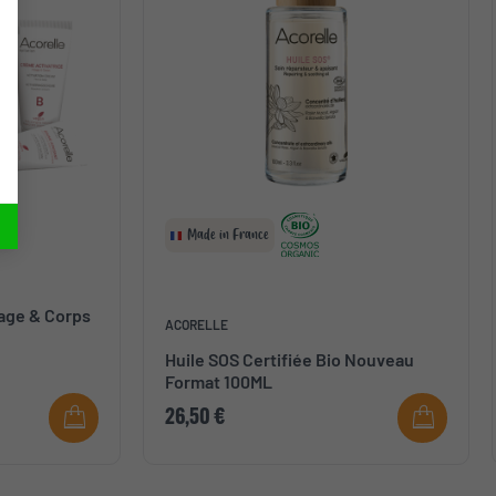
Made in France
age & Corps
ACORELLE
Huile SOS Certifiée Bio Nouveau
Format 100ML
26,50 €