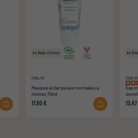
Made in France
Mad
COSLYS
COSLY
Masque éclat peaux normales à
Eau m
mixtes 75ml
sensi
17,05 €
13,47