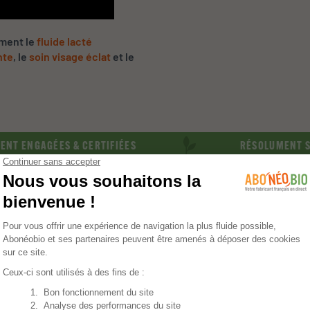
ement le
fluide lacté
nte
, le
soin visage éclat
et le
AGÉES & CERTIFIÉES
RÉSOLUMENT SAINS & 