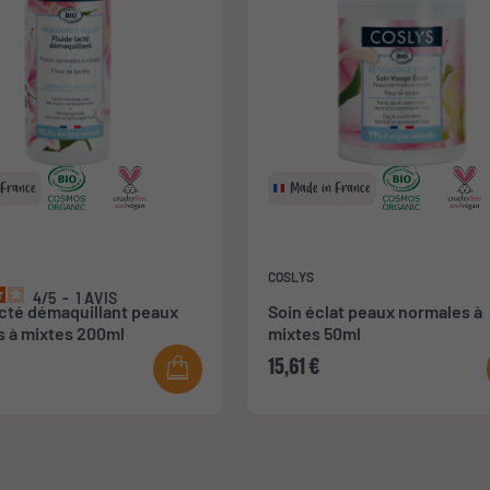
 France
Made in France
COSLYS
4
/
5
-
1
AVIS
acté démaquillant peaux
Soin éclat peaux normales à
s à mixtes 200ml
mixtes 50ml
15,61 €