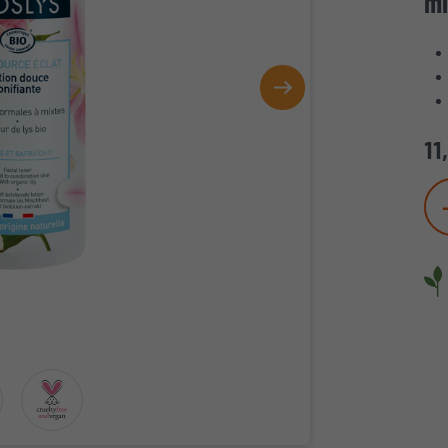
mi
11