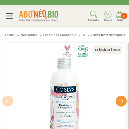
0
Rechercher
Compte
Panier
Accueil
Nos soldes
Les soldes Abonéobio -20%
Fluide lacté démaquillan
Made in France