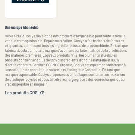
Une marque Abonéobio
Depuis 2003 Coslys développe des produits d’hygiène bio pour toute la famille,
vendus en magasins bio. Depuis sa création, Coslys a fait le choix de formules
exigeantes, bannissant tous les ingrédients issus de la pétrochimie. En tant que
fabricant, cela permet à la marque d’avoir une parfaite maîtrise de la production,
des matières premières jusqu’aux produits finis. Résolument naturels, les
produits contiennent plus de 95% d’ingrédients d’origine naturelle et 100%
d’actifs végétaux. Certifiés COSMOS Organic, Coslys est également adhérente à
l’association de cosmétique naturelle et écologique Cosmebio. En tant que
marque responsable, Coslys propose des emballages contenant un maximum
de plastique recyclés et pouvant être rechargé grâce à des écorecharges ou au
vrac disponible en magasin.
Les produits COSLYS