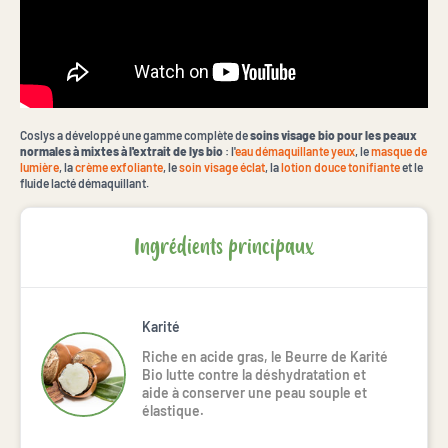
Coslys a développé une gamme complète de
soins visage bio pour les peaux
normales à mixtes à l'extrait de lys bio
: l'
eau démaquillante yeux
, le
masque de
lumière
, la
crème exfoliante
, le
soin visage éclat
, la
lotion douce tonifiante
et le
fluide lacté démaquillant.
Ingrédients principaux
Karité
Riche en acide gras, le Beurre de Karité 
Bio lutte contre la déshydratation et 
aide à conserver une peau souple et 
élastique.