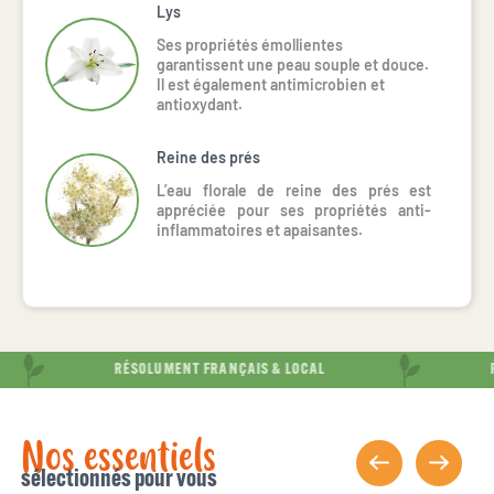
Lys
Ses propriétés émollientes
garantissent une peau souple et douce.
Il est également antimicrobien et
antioxydant.
Reine des prés
L’eau florale de reine des prés est
appréciée pour ses propriétés anti-
inflammatoires et apaisantes.
RÉSOLUMENT FRANÇAIS & LOCAL
RÉ
Nos essentiels
sélectionnés pour vous