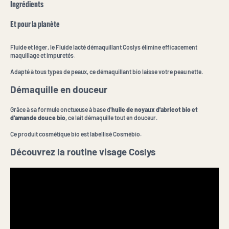
Ingrédients
Et pour la planète
Fluide et léger, le Fluide lacté démaquillant Coslys élimine efficacement
maquillage et impuretés.
Adapté à tous types de peaux, ce démaquillant bio laisse votre peau nette.
Démaquille en douceur
Grâce à sa formule onctueuse à base d'
huile de noyaux d'abricot bio et
d'amande douce bio
, ce lait démaquille tout en douceur.
Ce produit cosmétique bio est labellisé Cosmébio.
Découvrez la routine visage Coslys