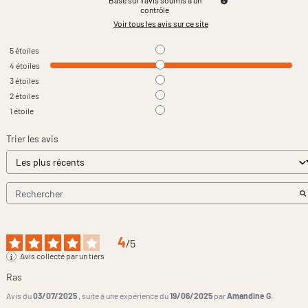
Basé sur
1
avis soumis à un
contrôle
Voir tous les avis sur ce site
5
étoiles
4
étoiles
3
étoiles
2
étoiles
1
étoile
Trier les avis
4
/
5
Avis collecté par un tiers
Ras
Avis du
03/07/2025
, suite à une expérience du
19/06/2025
par
Amandine G.