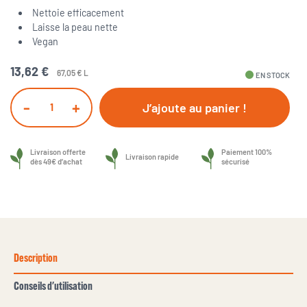
Nettoie efficacement
Laisse la peau nette
Vegan
13,62 €
67,05 € L
fiber_manual_record
EN STOCK
-
+
J’ajoute au panier !
Livraison offerte
Paiement 100%
Livraison rapide
dès 49€ d’achat
sécurisé
Description
Conseils d'utilisation