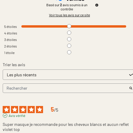
Basé sur
2
avis soumis à un
contrôle
Voir tous les avis sur ce site
5
étoiles
4
étoiles
3
étoiles
2
étoiles
1
étoile
Trier les avis
5
/
5
Avis vérifié
Super masque je recommande pour les cheveux blancs et aucun reflet 
violet top