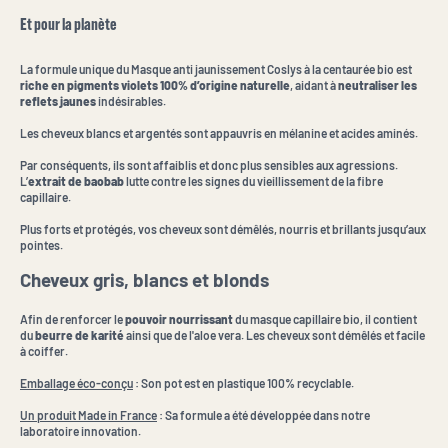
Et pour la planète
La formule unique du Masque anti jaunissement Coslys à la centaurée bio est
riche en pigments violets 100% d’origine naturelle
, aidant à
neutraliser les
reflets jaunes
indésirables.
Les cheveux blancs et argentés sont appauvris en mélanine et acides aminés.
Par conséquents, ils sont affaiblis et donc plus sensibles aux agressions.
L’
extrait de baobab
lutte contre les signes du vieillissement de la fibre
capillaire.
Plus forts et protégés, vos cheveux sont démêlés, nourris et brillants jusqu’aux
pointes.
Cheveux gris, blancs et blonds
Afin de renforcer le
pouvoir nourrissant
du masque capillaire bio, il contient
du
beurre de karité
ainsi que de l'aloe vera. Les cheveux sont démêlés et facile
à coiffer.
Emballage éco-conçu
: Son pot est en plastique 100% recyclable.
Un produit Made in France
: Sa formule a été développée dans notre
laboratoire innovation.