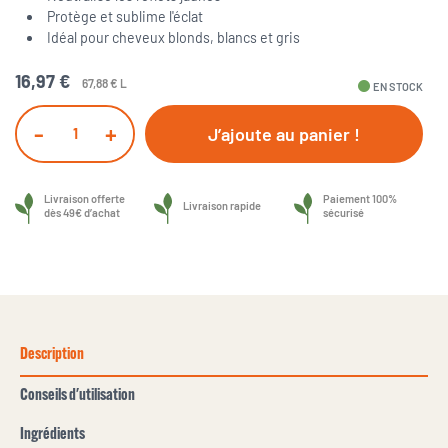
Protège et sublime l'éclat
Idéal pour cheveux blonds, blancs et gris
16,97 €
67,88 € L
fiber_manual_record
EN STOCK
-
+
J’ajoute au panier !
Livraison offerte
Paiement 100%
Livraison rapide
dès 49€ d’achat
sécurisé
Description
Conseils d'utilisation
Ingrédients