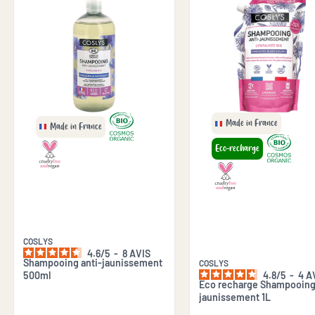
Made in France
Made in France
Eco-recharge
COSLYS
4.6
/
5
-
8
AVIS
Shampooing anti-jaunissement
COSLYS
500ml
4.8
/
5
-
4
A
Eco recharge Shampooing 
jaunissement 1L