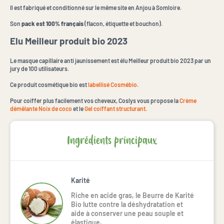
Il est fabriqué et conditionné sur le même site en Anjou à Somloire.
Son
pack est 100% français
(flacon, étiquette et bouchon).
Elu Meilleur produit bio 2023
Le masque capillaire anti jaunissement est élu Meilleur produit bio 2023 par un
jury de 100 utilisateurs.
Ce produit cosmétique bio est
labellisé Cosmébio
.
Pour coiffer plus facilement vos cheveux, Coslys vous propose la
Crème
démêlante Noix de coco
et le
Gel coiffant structurant
.
Ingrédients principaux
Karité
Riche en acide gras, le Beurre de Karité 
Bio lutte contre la déshydratation et 
aide à conserver une peau souple et 
élastique.