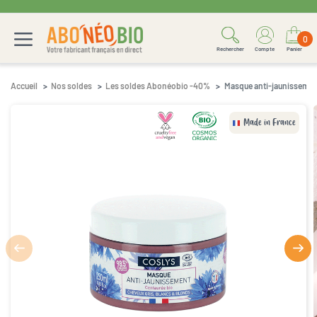
0
Rechercher
Compte
Panier
Accueil
Nos soldes
Les soldes Abonéobio -40%
Masque anti-jaunissemen
Made in France