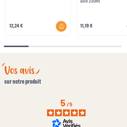
soin 230ml
12,24 €
11,19 €
Vos avis
sur notre produit
5
/
5