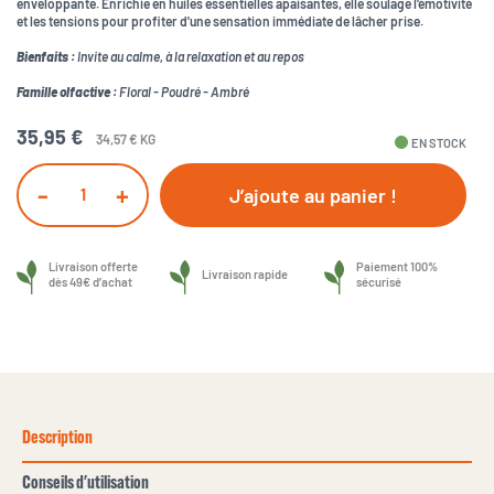
enveloppante. Enrichie en huiles essentielles apaisantes, elle soulage l'émotivité
et les tensions pour profiter d'une sensation immédiate de lâcher prise.
Bienfaits :
Invite au calme, à la relaxation et au repos
Famille olfactive :
Floral - Poudré - Ambré
35,95 €
34,57 € KG
fiber_manual_record
EN STOCK
-
+
J’ajoute au panier !
Livraison offerte
Paiement 100%
Livraison rapide
dès 49€ d’achat
sécurisé
Description
Conseils d'utilisation