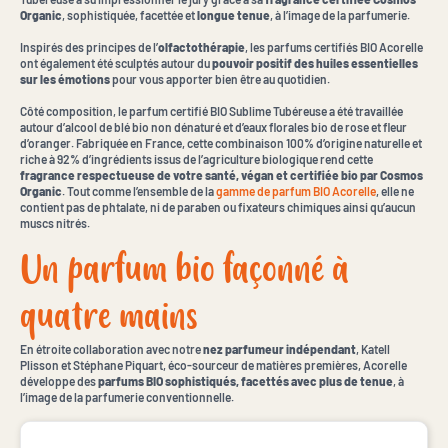
Organic
, sophistiquée, facettée et
longue tenue
, à l’image de la parfumerie.
Inspirés des principes de l’
olfactothérapie
, les parfums certifiés BIO Acorelle
ont également été sculptés autour du
pouvoir positif des huiles essentielles
sur les émotions
pour vous apporter bien être au quotidien.
Côté composition, le parfum certifié BIO Sublime Tubéreuse a été travaillée
autour d’alcool de blé bio non dénaturé et d’eaux florales bio de rose et fleur
d’oranger. Fabriquée en France, cette combinaison 100% d’origine naturelle et
riche à 92% d’ingrédients issus de l’agriculture biologique rend cette
fragrance respectueuse de votre santé, végan et certifiée bio par Cosmos
Organic
. Tout comme l’ensemble de la
gamme de parfum BIO Acorelle
, elle ne
contient pas de phtalate, ni de paraben ou fixateurs chimiques ainsi qu’aucun
muscs nitrés.
Un parfum bio façonné à
quatre mains
En étroite collaboration avec notre
nez parfumeur indépendant
, Katell
Plisson et Stéphane Piquart, éco-sourceur de matières premières, Acorelle
développe des
parfums BIO sophistiqués, facettés avec plus de tenue
, à
l’image de la parfumerie conventionnelle.