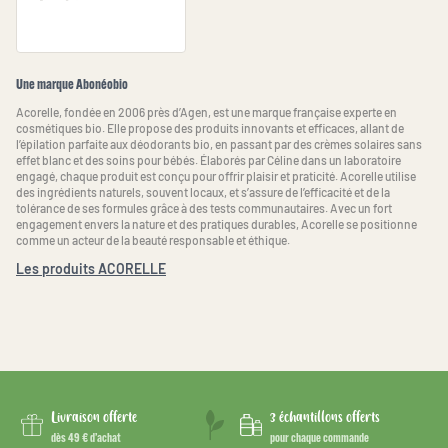
Une marque Abonéobio
Acorelle, fondée en 2006 près d’Agen, est une marque française experte en
cosmétiques bio. Elle propose des produits innovants et efficaces, allant de
l’épilation parfaite aux déodorants bio, en passant par des crèmes solaires sans
effet blanc et des soins pour bébés. Élaborés par Céline dans un laboratoire
engagé, chaque produit est conçu pour offrir plaisir et praticité. Acorelle utilise
des ingrédients naturels, souvent locaux, et s’assure de l’efficacité et de la
tolérance de ses formules grâce à des tests communautaires. Avec un fort
engagement envers la nature et des pratiques durables, Acorelle se positionne
comme un acteur de la beauté responsable et éthique.
Les produits ACORELLE
Livraison offerte
3 échantillons offerts
dès 49 € d’achat
pour chaque commande