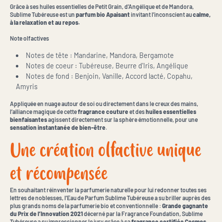
Grâce à ses huiles essentielles de Petit Grain, d’Angélique et de Mandora,
Sublime Tubéreuse est un
parfum bio Apaisant
invitant l’inconscient au
calme,
à la relaxation et au repos.
Note olfactives
Notes de tête : Mandarine, Mandora, Bergamote
Notes de coeur : Tubéreuse, Beurre d'Iris, Angélique
Notes de fond : Benjoin, Vanille, Accord lacté, Copahu,
Amyris
Appliquée en nuage autour de soi ou directement dans le creux des mains,
l’alliance magique de cette
fragrance couture
et des
huiles essentielles
bienfaisantes
agissent directement sur la sphère émotionnelle, pour une
sensation instantanée de bien-être
.
Une création olfactive unique
et récompensée
En souhaitant réinventer la parfumerie naturelle pour lui redonner toutes ses
lettres de noblesses, l’Eau de Parfum Sublime Tubéreuse a su briller auprès des
plus grands noms de la parfumerie bio et conventionnelle :
Grande gagnante
du Prix de l’Innovation 2021
décerné par la Fragrance Foundation, Sublime
Tubéreuse a su impressionner le jury grâce à sa
fragrance certifiée Cosmos