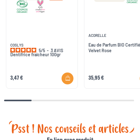
ACORELLE
Eau de Parfum BIO Certifi
COSLYS
5
/
5
-
3
AVIS
Velvet Rose
Dentifrice fraîcheur 100gr
3,47 €
35,95 €
Psst ! Nos conseils et articles