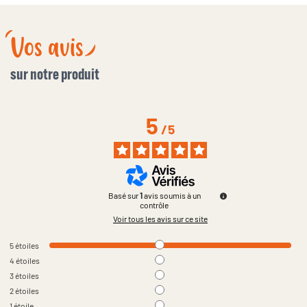
Vos avis
sur notre produit
5
/
5
Basé sur
1
avis soumis à un
contrôle
Voir tous les avis sur ce site
5
étoiles
4
étoiles
3
étoiles
2
étoiles
1
étoile