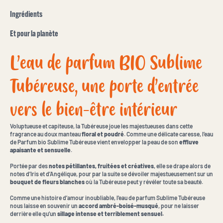
Ingrédients
Et pour la planète
L’eau de parfum BIO Sublime
Tubéreuse, une porte d’entrée
vers le bien-être intérieur
Voluptueuse et capiteuse, la Tubéreuse joue les majestueuses dans cette
fragrance au doux manteau
floral et poudré
. Comme une délicate caresse, l’eau
de Parfum bio Sublime Tubéreuse vient envelopper la peau de son
effluve
apaisante et sensuelle
.
Portée par des
notes pétillantes, fruitées et créatives
, elle se drape alors de
notes d’Iris et d’Angélique, pour par la suite se dévoiler majestueusement sur un
bouquet de fleurs blanches
où la Tubéreuse peut y révéler toute sa beauté.
Comme une histoire d’amour inoubliable, l’eau de parfum Sublime Tubéreuse
nous laisse en souvenir un
accord ambré-boisé-musqué
, pour ne laisser
derrière elle qu’un
sillage intense et terriblement sensuel.